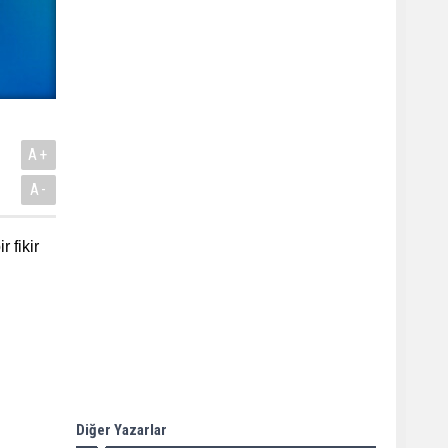
A+
A-
 fikir
Diğer Yazarlar