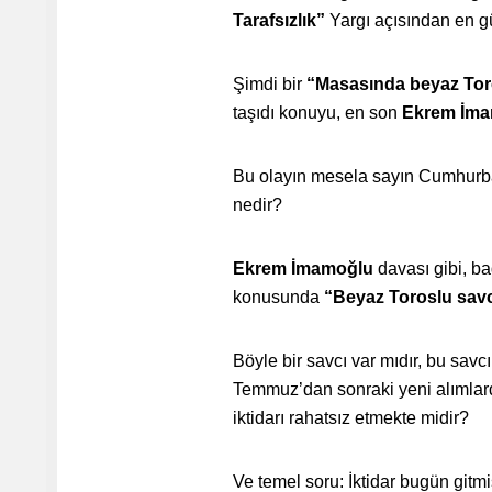
Tarafsızlık”
Yargı açısından en g
Şimdi bir
“Masasında beyaz Tor
taşıdı konuyu, en son
Ekrem İm
Bu olayın mesela sayın Cumhurba
nedir?
Ekrem İmamoğlu
davası gibi, bağ
konusunda
“Beyaz Toroslu savc
Böyle bir savcı var mıdır, bu sav
Temmuz’dan sonraki yeni alımlarda
iktidarı rahatsız etmekte midir?
Ve temel soru: İktidar bugün gitm