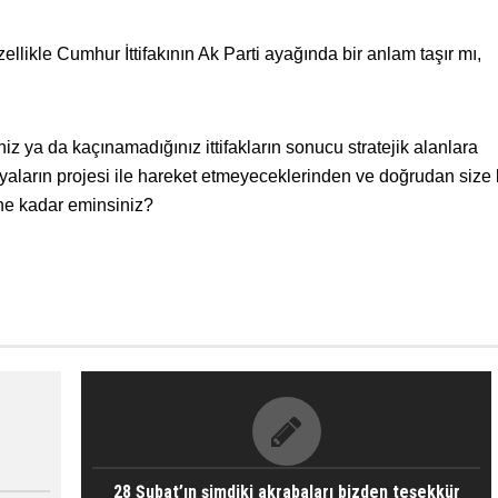
llikle Cumhur İttifakının Ak Parti ayağında bir anlam taşır mı,
iniz ya da kaçınamadığınız ittifakların sonucu stratejik alanlara
yaların projesi ile hareket etmeyeceklerinden ve doğrudan size 
e kadar eminsiniz?
28 Şubat’ın şimdiki akrabaları bizden teşekkür