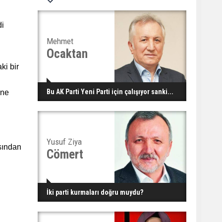
di
Mehmet
Ocaktan
ki bir
Bu AK Parti Yeni Parti için çalışıyor sanki...
ine
Yusuf Ziya
ısından
Cömert
İki parti kurmaları doğru muydu?