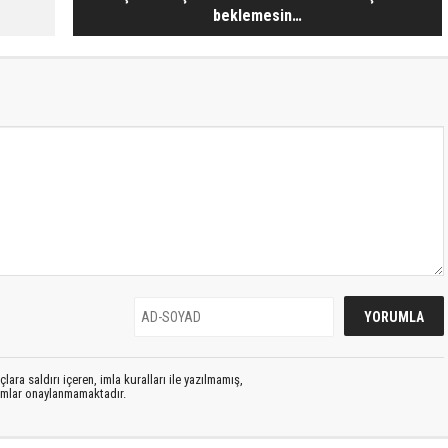
beklemesin…
lara saldırı içeren, imla kuralları ile yazılmamış,
rumlar onaylanmamaktadır.