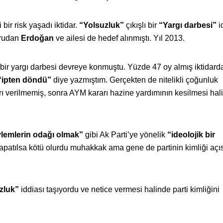
 bir risk yaşadı iktidar.
“Yolsuzluk”
çıkışlı bir
“Yargı darbesi”
i
ğrudan
Erdoğan
ve ailesi de hedef alınmıştı. Yıl 2013.
 bir yargı darbesi devreye konmuştu. Yüzde 47 oy almış iktidarda
“ipten döndü”
diye yazmıştım. Gerçekten de nitelikli çoğunluk
ı verilmemiş, sonra AYM kararı hazine yardımının kesilmesi hal
eylemlerin odağı olmak”
gibi Ak Parti’ye yönelik
“ideolojik bir
 kapatılsa kötü olurdu muhakkak ama gene de partinin kimliği aç
zluk”
iddiası taşıyordu ve netice vermesi halinde parti kimliğini