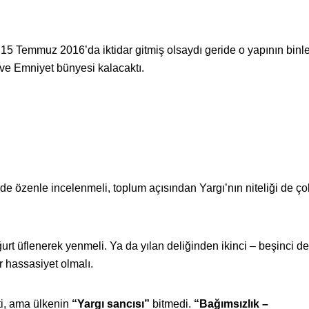
a 15 Temmuz 2016’da iktidar gitmiş olsaydı geride o yapının binl
ı ve Emniyet bünyesi kalacaktı.
ri de özenle incelenmeli, toplum açısından Yargı’nın niteliği de ço
urt üflenerek yenmeli. Ya da yılan deliğinden ikinci – beşinci de
 hassasiyet olmalı.
tti, ama ülkenin
“Yargı sancısı”
bitmedi.
“Bağımsızlık –