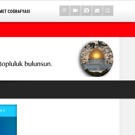
ET COĞRAFYASI
7 yıl sonra Serê Kaniyê'ye dönüşler yarın başlıyor
ı >