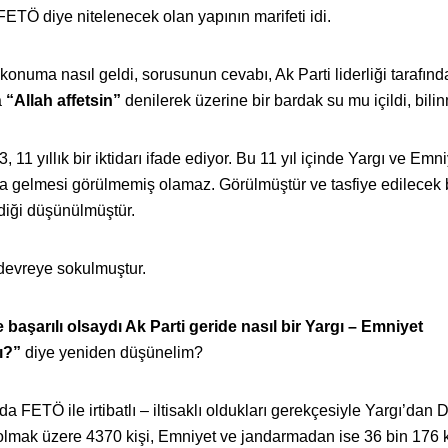
ETÖ diye nitelenecek olan yapının marifeti idi.
numa nasıl geldi, sorusunun cevabı, Ak Parti liderliği tarafınd
a
“Allah affetsin”
denilerek üzerine bir bardak su mu içildi, bili
 11 yıllık bir iktidarı ifade ediyor. Bu 11 yıl içinde Yargı ve Emni
ma gelmesi görülmemiş olamaz. Görülmüştür ve tasfiye edilecek
ildiği düşünülmüştür.
i devreye sokulmuştur.
başarılı olsaydı Ak Parti geride nasıl bir Yargı – Emniyet
ı?”
diye yeniden düşünelim?
FETÖ ile irtibatlı – iltisaklı oldukları gerekçesiyle Yargı’dan D
lmak üzere 4370 kişi, Emniyet ve jandarmadan ise 36 bin 176 k