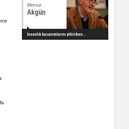
Mensur
Akgün
erce
İnsanlık kazanımlarını yitirirken...
k
fa