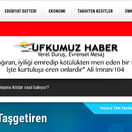
EDEBİYAT DEFTERİ
EKONOMİ
TARİHTEN KESİTLER
ÜMM
EĞİTİM
ayına iktidar nasıl bakıyor?
Yazarın Tüm Yazılar
aşgetiren