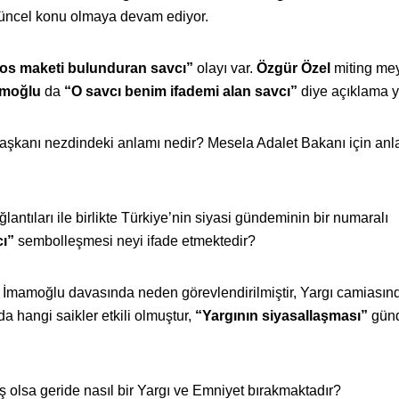
üncel konu olmaya devam ediyor.
os maketi bulunduran savcı”
olayı var.
Özgür Özel
miting me
amoğlu
da
“O savcı benim ifademi alan savcı”
diye açıklama y
şkanı nezdindeki anlamı nedir? Mesela Adalet Bakanı için anl
lantıları ile birlikte Türkiye’nin siyasi gündeminin bir numaralı
ı”
sembolleşmesi neyi ifade etmektedir?
cı İmamoğlu davasında neden görevlendirilmiştir, Yargı camiasın
 hangi saikler etkili olmuştur,
“Yargının siyasallaşması”
gün
iş olsa geride nasıl bir Yargı ve Emniyet bırakmaktadır?