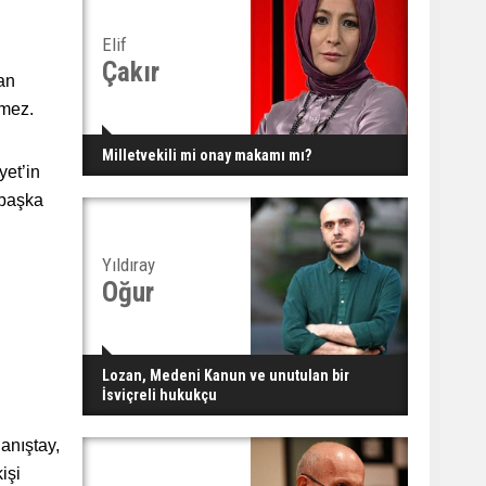
Elif
Çakır
an
nmez.
Milletvekili mi onay makamı mı?
yet’in
 başka
Yıldıray
Oğur
Lozan, Medeni Kanun ve unutulan bir
İsviçreli hukukçu
anıştay,
işi