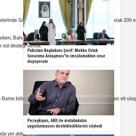
lgelerinde Sosyal Kalkınma Müdürlüğü ile koordineli olarak 200 
rırken, Baharka-
üt desteği verildi.
Pakistan Başbakanı Şerif: Mekke Ortak
Savunma Anlaşması"nı imzalamaktan onur
duyuyorum
amo bölgelerinde ise 319 aileye 638 kilogram kurban eti ulaştı
Pezeşkiyan, ABD ile mutabakatın
uygulanmasını desteklediklerini söyledi
da yer aldı.