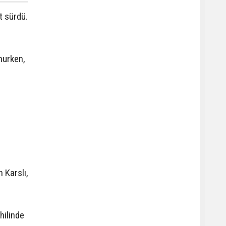
t sürdü.
nurken,
 Karslı,
hilinde