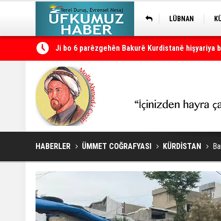
LÜBNAN
K
Ji bo 6 parêzgehên Bakurê Kurdistanê hişyariya b
Projeyasa di Komîsyona Dadê de hat qebûlkirin
HABERLER
ÜMMET COĞRAFYASI
KÜRDİSTAN
Ba