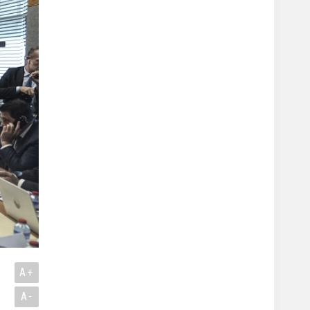
A+
A-