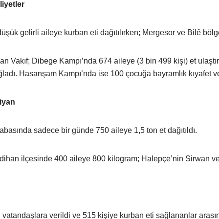
iyetler
şük gelirli aileye kurban eti dağıtılırken; Mergesor ve Bilê bö
 Vakıf; Dibege Kampı’nda 674 aileye (3 bin 499 kişi) et ulaştı
ladı. Hasanşam Kampı’nda ise 100 çocuğa bayramlık kıyafet ve s
iyan
asında sadece bir günde 750 aileye 1,5 ton et dağıtıldı.
ihan ilçesinde 400 aileye 800 kilogram; Halepçe’nin Sirwan ve B
vatandaşlara verildi ve 515 kişiye kurban eti sağlananlar arasın