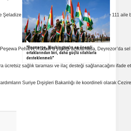
ve Şeladize bölgelerinde 150 aile, Hazır Kampı’nda ise 111 aile
"Peşmerge, Washington'ın en önemli
Peşewa Pehlevî, Rûdaw’a yaptığı açıklamada, Deyrezor’da sel fela
ortaklarından biri, daha güçlü silahlarla
desteklenmeli"
a ücretsiz sağlık taraması ve ilaç desteği sağlanacağını ifade ett
ardımların Suriye Dışişleri Bakanlığı ile koordineli olarak Cezir