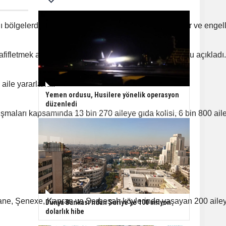
ölgelerde yaşayan düşük gelirli aileler, sığınmacılar ve engel
ifletmek amacıyla başlattığı seferberliğin bilançosunu açıkladı.
aile yararlandı.
Yemen ordusu, Husilere yönelik operasyon
düzenledi
lışmaları kapsamında 13 bin 270 aileye gıda kolisi, 6 bin 800 aile
Pelkane, Şenexe, Kapran ve Serbeşah köylerinde yaşayan 200 aile
Dünya Bankası'ndan Suriye'ye 100 milyon
dolarlık hibe