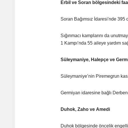
Erbil ve Soran bölgesindeki faal
Soran Bağımsız İdaresi'nde 395 dü
Sığınmacı kamplarını da unutmayan
1 Kampı’nda 55 aileye yardım sağ
Süleymaniye, Halepçe ve Germ
Süleymaniye’nin Piremegrun kasab
Germiyan idaresine bağlı Derbend
Duhok, Zaho ve Amedi
Duhok bölgesinde öncelik engelli 