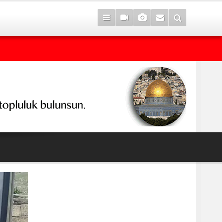
Yemen ordusu, Husilere yönelik operasyon düzenledi