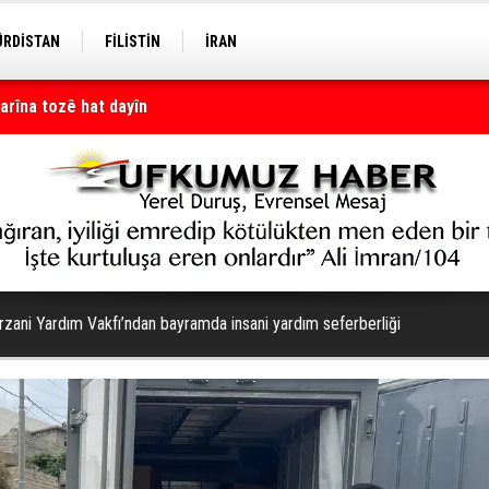
ÜRDİSTAN
FİLİSTİN
İRAN
arîna tozê hat dayîn
rzani Yardım Vakfı’ndan bayramda insani yardım seferberliği