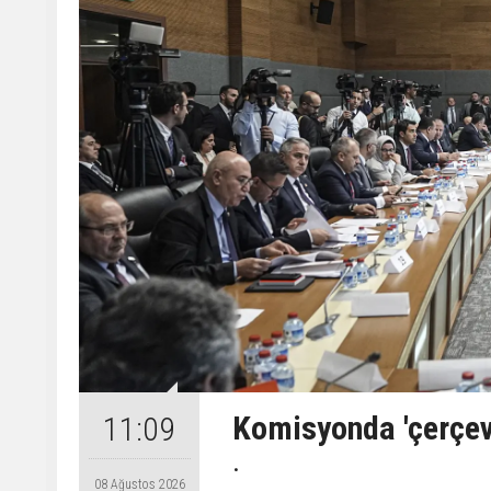
Komisyonda 'çerçeve
11:09
.
08 Ağustos 2026