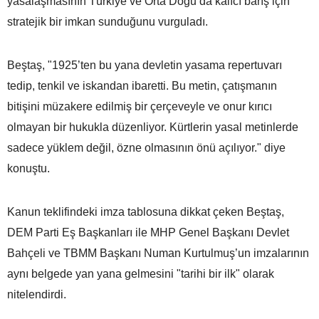
yasalaşmasının Türkiye ve Orta Doğu’da kalıcı barış için
stratejik bir imkan sunduğunu vurguladı.
Beştaş, "1925’ten bu yana devletin yasama repertuvarı
tedip, tenkil ve iskandan ibaretti. Bu metin, çatışmanın
bitişini müzakere edilmiş bir çerçeveyle ve onur kırıcı
olmayan bir hukukla düzenliyor. Kürtlerin yasal metinlerde
sadece yüklem değil, özne olmasının önü açılıyor." diye
konuştu.
Kanun teklifindeki imza tablosuna dikkat çeken Beştaş,
DEM Parti Eş Başkanları ile MHP Genel Başkanı Devlet
Bahçeli ve TBMM Başkanı Numan Kurtulmuş’un imzalarının
aynı belgede yan yana gelmesini "tarihi bir ilk" olarak
nitelendirdi.