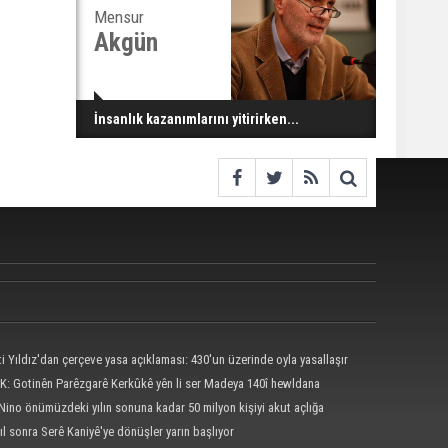
Mensur
Akgün
İnsanlık kazanımlarını yitirirken...
ti Yıldız'dan çerçeve yasa açıklaması: 430'un üzerinde oyla yasallaşır
K: Gotinên Parêzgarê Kerkûkê yên li ser Madeya 140î hewldana
ê ne
 Nino önümüzdeki yılın sonuna kadar 50 milyon kişiyi akut açlığa
eyebilir
yıl sonra Serê Kaniyê'ye dönüşler yarın başlıyor