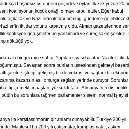
ldukça başarısız bir dönem geçirdi ve oyları ilk kez yüzde 20’ni
yeni koalisyonun küçük ortağı olmayı kabul ettiler. Eğer kabul
olu açılacak ve Naziler’in iktidar ortaklığı gündeme gelebilecekt
Naziler’in iktidar yolunu kapatmış oldu. Alman gazetelerinde ser
tlik koalisyon görüşmelerine yansımadı ve süreç sakin şekilde ile
ırıp döktüğü yok.
dan acı bir geçmişe sahip. Yapılan siyasi hatalar, Naziler’i iktid
oğurmuştu. Savaştan sonra bunların üstesinden gelmeyi başardı
allı şekilde işletip, gelişmiş bir demokrasi ve sağlam bir ekonom
kazanırsa kazansın asıl omurga sağlam yerinde duruyor. Sorunlar
alılığı, emekli maaşları, yüksek kiralar, Almanya’nın dış politi
 bütün bu sorunlara rağmen parlamenter sistemi normal işleyişi
anya ile karşılaştırmanın bir anlamı olmayabilir. Türkiye 200 yılı
çinde. Maalesef bu 200 yılı çatışmalar, kamplaşmalar, askeri