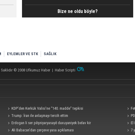
Bize ne oldu böyle?
M
EYLEMLER VE STK
SAĞLIK
 Saklıdır © 2008
Ufkumuz Haber
|
Haber Scripti
KDP’den Kerkük Valisi’ne “140. madde” tepkisi
Fe
Trump: İran ile anlaşmayı tercih ettim
PD
Erdogan li ser pêşniyaryasayê daxuyaniyek belav kir
fitney
El
Ali Babacan'dan çerçeve yasa açıklaması
sürükl
7 