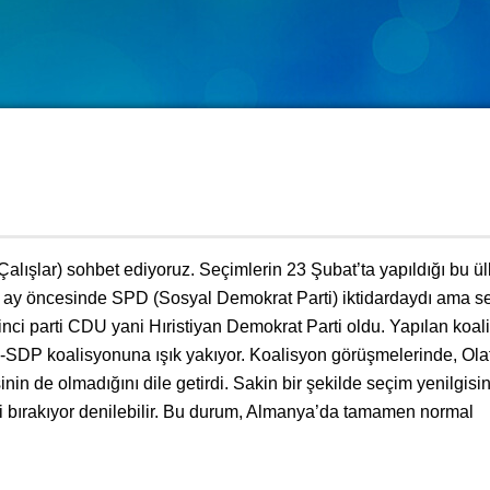
Çalışlar) sohbet ediyoruz. Seçimlerin 23 Şubat’ta yapıldığı bu ü
Bir ay öncesinde SPD (Sosyal Demokrat Parti) iktidardaydı ama 
nci parti CDU yani Hıristiyan Demokrat Parti oldu. Yapılan koal
-SDP koalisyonuna ışık yakıyor. Koalisyon görüşmelerinde, Ola
nin de olmadığını dile getirdi. Sakin bir şekilde seçim yenilgisi
i bırakıyor denilebilir. Bu durum, Almanya’da tamamen normal