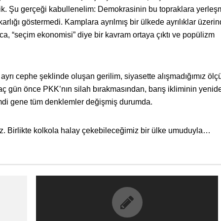
ik. Şu gerçeği kabullenelim: Demokrasinin bu topraklara yerleşm
arlığı göstermedi. Kamplara ayrılmış bir ülkede ayrılıklar üzeri
yrıca, “seçim ekonomisi” diye bir kavram ortaya çıktı ve popülizm
 ayrı cephe şeklinde oluşan gerilim, siyasette alışmadığımız ölç
aç gün önce PKK’nın silah bırakmasından, barış ikliminin yenid
mdi gene tüm denklemler değişmiş durumda.
. Birlikte kolkola halay çekebileceğimiz bir ülke umuduyla…