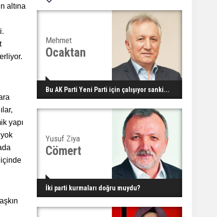
n altına
i.
Mehmet
t
Ocaktan
rliyor.
Bu AK Parti Yeni Parti için çalışıyor sanki...
ara
lar,
ik yapı
 yok
Yusuf Ziya
kada
Cömert
 içinde
İki parti kurmaları doğru muydu?
 aşkın