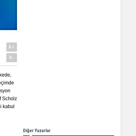
A+
A-
lkede,
seçimde
isyon
f Scholz
ni kabul
Diğer Yazarlar