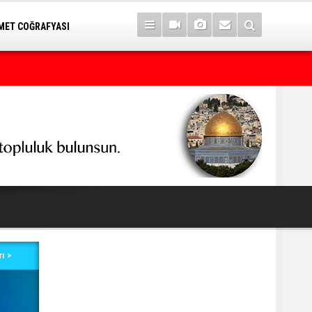
ET COĞRAFYASI
Petrol erzan bû
ı >