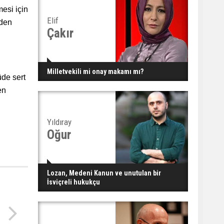
esi için
Elif
nden
Çakır
Milletvekili mi onay makamı mı?
üde sert
en
Yıldıray
Oğur
Lozan, Medeni Kanun ve unutulan bir
İsviçreli hukukçu