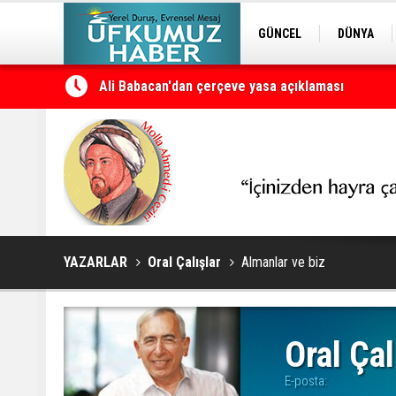
GÜNCEL
DÜNYA
EDİTÖRDEN
KURDÎ
Ali Babacan'dan çerçeve yasa açıklaması
YAZARLAR
Oral Çalışlar
Almanlar ve biz
Oral Çal
E-posta: