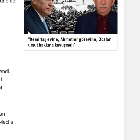
şünenler
"Demirtaş evine, Ahmetler görevine, Öcalan
umut hakkına kavuşmalı"
endi.
İ
il
arı
Meclis