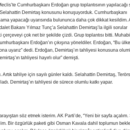
Meclis’te Cumhurbaşkanı Erdoğan grup toplantısının yapılacağı
mle Selahattin Demirtaş konusunu konuşuyorduk. Cumhurbaşkanı
lama yapacağı uyarısında bulununca daha çok dikkat kesildim. 
alet Bakanı Yılmaz Tunç’a Selahattin Demirtaş’la ilgili sorular
çerçeveyi çok net bir şekilde çizdi. Grup toplantısı bitti. Muhabi
mhurbaşkanı Erdoğan’ın çıkışına yöneldiler. Erdoğan, “Bu ülke
 ona uyarız” dedi. Erdoğan, Demirtaş’ın tahliyesi konusuna olum
mirtaş’ın tahliyesi hayırlı olur” demişti.
 Artık tahliye için sayılı günler kaldı. Selahattin Demirtaş, Terör
ladı. Demirtaş’ın tahliyesi de sürece olumlu katkı yapar.
r arayıştan söz etmek isterim. AK Parti’de, “Yeni bir sayfa açalım
lim. Bir özgürlük paketi gibi Osman Kavala dahil toplumun bekle