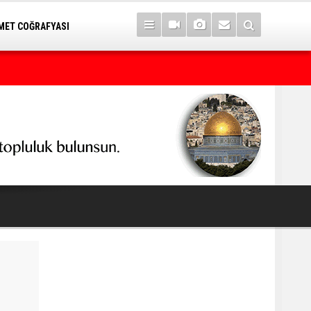
ET COĞRAFYASI
7 yıl sonra Serê Kaniyê'ye dönüşler yarın başlıyor