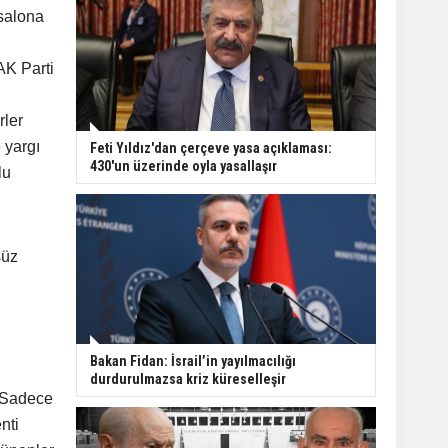
 salona
AK Parti
rler
 yargı
Feti Yıldız'dan çerçeve yasa açıklaması:
430'un üzerinde oyla yasallaşır
lu
süz
Bakan Fidan: İsrail’in yayılmacılığı
durdurulmazsa kriz küreselleşir
. Sadece
nti