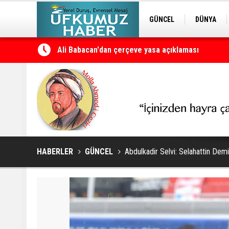
GÜNCEL
DÜNYA
EDİTÖRDEN
KURDÎ
Petrol erzan bû
HABERLER
GÜNCEL
Abdulkadir Selvi: Selahattin Demir