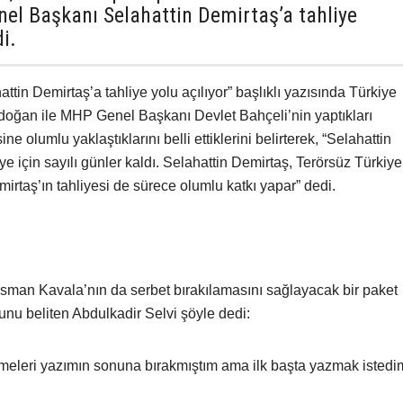
el Başkanı Selahattin Demirtaş’a tahliye
i.
tin Demirtaş’a tahliye yolu açılıyor” başlıklı yazısında Türkiye
ğan ile MHP Genel Başkanı Devlet Bahçeli’nin yaptıkları
ne olumlu yaklaştıklarını belli ettiklerini belirterek, “Selahattin
iye için sayılı günler kaldı. Selahattin Demirtaş, Terörsüz Türkiye
irtaş’ın tahliyesi de sürece olumlu katkı yapar” dedi.
 Osman Kavala’nın da serbet bırakılamasını sağlayacak bir paket
unu beliten Abdulkadir Selvi şöyle dedi:
lişmeleri yazımın sonuna bırakmıştım ama ilk başta yazmak istedi