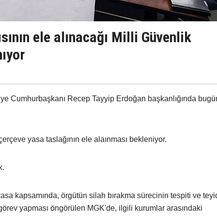
sının ele alınacağı Milli Güvenlik
nıyor
rkiye Cumhurbaşkanı Recep Tayyip Erdoğan başkanlığında bugü
çerçeve yasa taslağının ele alaınması bekleniyor.
k.
sa kapsamında, örgütün silah bırakma sürecinin tespiti ve teyi
örev yapması öngörülen MGK'de, ilgili kurumlar arasındaki