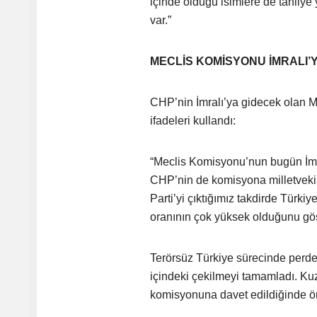
içinde olduğu isimlere de tahliye
var.”
MECLİS KOMİSYONU İMRALI’
CHP’nin İmralı’ya gidecek olan 
ifadeleri kullandı:
“Meclis Komisyonu’nun bugün İmra
CHP’nin de komisyona milletvekili
Parti’yi çıktığımız takdirde Türki
oranının çok yüksek olduğunu gös
Terörsüz Türkiye sürecinde perde 
içindeki çekilmeyi tamamladı. Kuz
komisyonuna davet edildiğinde öne