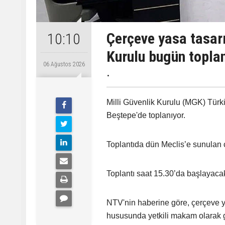
Çerçeve yasa tasarı
10:10
Kurulu bugün topla
06 Ağustos 2026
.
Milli Güvenlik Kurulu (MGK) Tü
Beştepe'de toplanıyor.
Toplantıda dün Meclis’e sunulan 
Toplantı saat 15.30’da başlayaca
NTV'nin haberine göre, çerçeve ya
hususunda yetkili makam olarak g