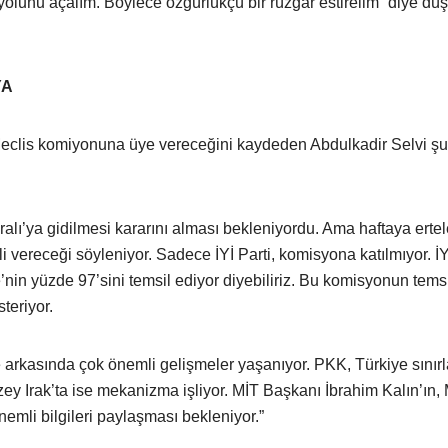
 yolunu açalım. Böylece özgürlükçü bir rüzgâr estirelim” diye dü
YA
Meclis komiyonuna üye vereceğini kaydeden Abdulkadir Selvi şu
lı’ya gidilmesi kararını alması bekleniyordu. Ama haftaya ertel
 vereceği söyleniyor. Sadece İYİ Parti, komisyona katılmıyor. İY
ye’nin yüzde 97’sini temsil ediyor diyebiliriz. Bu komisyonun tems
teriyor.
arkasında çok önemli gelişmeler yaşanıyor. PKK, Türkiye sınırl
ey Irak’ta ise mekanizma işliyor. MİT Başkanı İbrahim Kalın’ın, 
mli bilgileri paylaşması bekleniyor.”