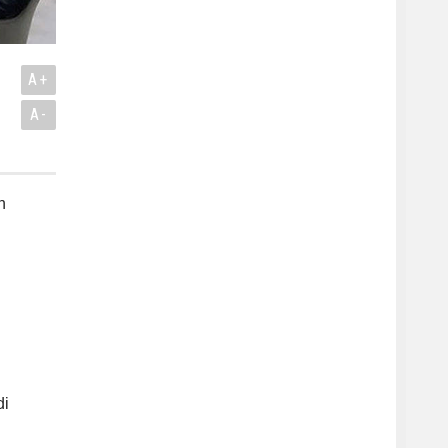
A+
A-
n
di