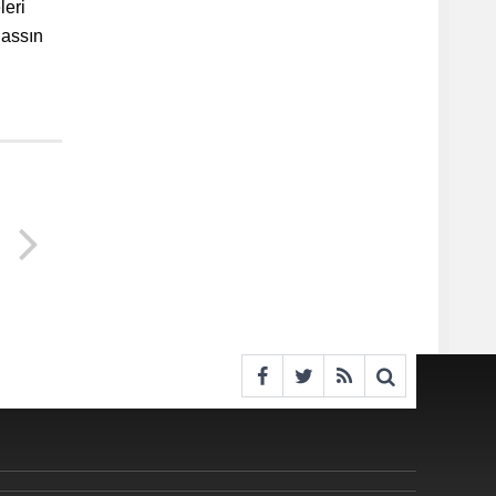
leri
nassın