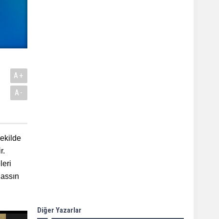
A+
A-
şekilde
r.
leri
nassın
Diğer Yazarlar