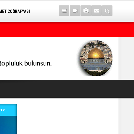
ET COĞRAFYASI
7 yıl sonra Serê Kaniyê'ye dönüşler yarın başlıyor
ı >