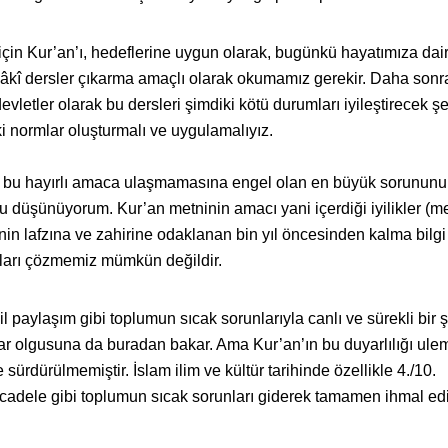
çin Kur’an’ı, hedeflerine uygun olarak, bugünkü hayatımıza dai
hlâkî dersler çıkarma amaçlı olarak okumamız gerekir. Daha sonr
vletler olarak bu dersleri şimdiki kötü durumları iyileştirecek ş
i normlar oluşturmalı ve uygulamalıyız.
u hayırlı amaca ulaşmamasına engel olan en büyük sorununu
 düşünüyorum. Kur’an metninin amacı yani içerdiği iyilikler (m
in lafzına ve zahirine odaklanan bin yıl öncesinden kalma bilgi
ları çözmemiz mümkün değildir.
 paylaşım gibi toplumun sıcak sorunlarıyla canlı ve sürekli bir 
aflar olgusuna da buradan bakar. Ama Kur’an’ın bu duyarlılığı ul
sürdürülmemiştir. İslam ilim ve kültür tarihinde özellikle 4./10.
cadele gibi toplumun sıcak sorunları giderek tamamen ihmal edil