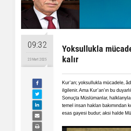
09:32
Yoksullukla mücad
kalır
23 Mart 2025
Kur’an; yoksullukla mücadele, âdil
ilgilenir. Ama Kur’an’ın bu duyarl
Sonuçta Müslümanlar, halklarıyla v
temel insan hakları bakımından kor
esas gayesi budur; aksi halde Müs