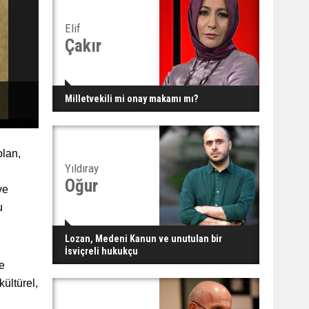
Elif
Çakır
Milletvekili mi onay makamı mı?
olan,
Yıldıray
Oğur
ve
u
Lozan, Medeni Kanun ve unutulan bir
İsviçreli hukukçu
se
kültürel,