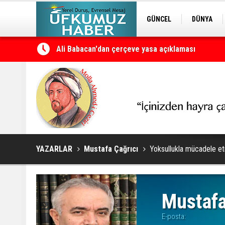
GÜNCEL
DÜNYA
EDİTÖRDEN
KURDÎ
Ali Babacan'dan çerçeve yasa açıklaması
Petrol erzan bû
YAZARLAR
Mustafa Çağrıcı
Yoksullukla mücadele et
Mustafa
E-posta: