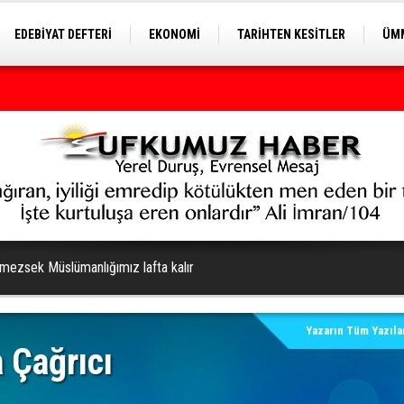
EDEBİYAT DEFTERİ
EKONOMİ
TARİHTEN KESİTLER
ÜMM
EĞİTİM
mezsek Müslümanlığımız lafta kalır
Yazarın Tüm Yazılar
 Çağrıcı