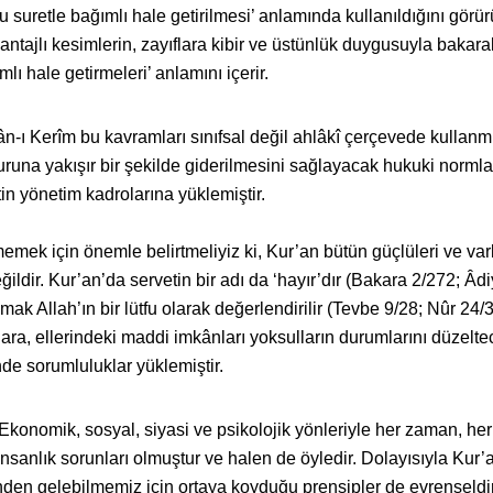
u suretle bağımlı hale getirilmesi’ anlamında kullanıldığını görür
antajlı kesimlerin, zayıflara kibir ve üstünlük duygusuyla bakara
lı hale getirmeleri’ anlamını içerir.
ân-ı Kerîm bu kavramları sınıfsal değil ahlâkî çerçevede kullanm
nuruna yakışır bir şekilde giderilmesini sağlayacak hukuki normla
in yönetim kadrolarına yüklemiştir.
ek için önemle belirtmeliyiz ki, Kur’an bütün güçlüleri ve varlı
ldir. Kur’an’da servetin bir adı da ‘hayır’dır (Bakara 2/272; Âdi
ak Allah’ın bir lütfu olarak değerlendirilir (Tevbe 9/28; Nûr 24/
anlara, ellerindeki maddi imkânları yoksulların durumlarını düzelt
nde sorumluluklar yüklemiştir.
Ekonomik, sosyal, siyasi ve psikolojik yönleriyle her zaman, h
insanlık sorunları olmuştur ve halen de öyledir. Dolayısıyla Kur’a
nden gelebilmemiz için ortaya koyduğu prensipler de evrenseldir