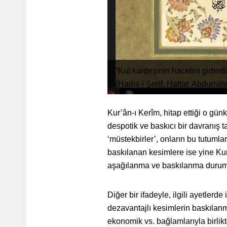
“Kul kardeşinin hacetini gider
(Hadis-i Şerif, Hattat: Abdurr
Kur’ân-ı Kerîm, hitap ettiği o gü
despotik ve baskıcı bir davranış 
‘müstekbirler’, onların bu tutumlar
baskılanan kesimlere ise yine Kur’
aşağılanma ve baskılanma durumları 
Diğer bir ifadeyle, ilgili ayetlerde
dezavantajlı kesimlerin baskılanmış
ekonomik vs. bağlamlarıyla birlikt