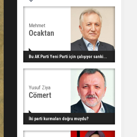
Mehmet
Ocaktan
Bu AK Parti Yeni Parti için çalışıyor sanki...
Yusuf Ziya
Cömert
İki parti kurmaları doğru muydu?