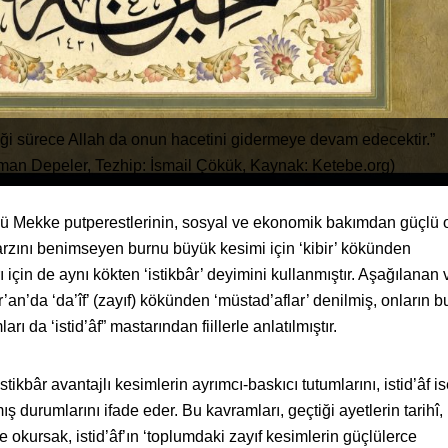
diği sürece Allah da onun hacetini gidermeye devam edecektir.”
ahman Depeler, Tezhip: İsmail Çökük, Kaynak: Ketebe.org)
nkü Mekke putperestlerinin, sosyal ve ekonomik bakımdan güçlü 
tarzını benimseyen burnu büyük kesimi için ‘kibir’ kökünden
ı için de aynı kökten ‘istikbâr’ deyimini kullanmıştır. Aşağılanan 
an’da ‘da’îf’ (zayıf) kökünden ‘müstad’aflar’ denilmiş, onların b
da ‘istid’âf” mastarından fiillerle anlatılmıştır.
 istikbâr avantajlı kesimlerin ayrımcı-baskıcı tutumlarını, istid’âf i
 durumlarını ifade eder. Bu kavramları, geçtiği ayetlerin tarihî, 
e okursak, istid’âf’ın ‘toplumdaki zayıf kesimlerin güçlülerce