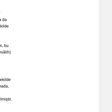
r
a da
ekilde
n, bu
esâlih)
şekilde
emada,
miştir.