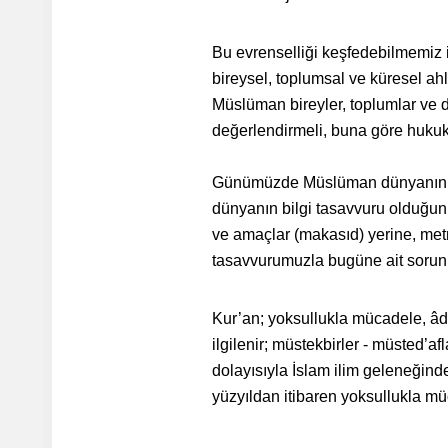
Bu evrenselliği keşfedebilmemiz i
bireysel, toplumsal ve küresel a
Müslüman bireyler, toplumlar ve de
değerlendirmeli, buna göre hukuk
Günümüzde Müslüman dünyanın b
dünyanın bilgi tasavvuru olduğunu
ve amaçlar (makasıd) yerine, metn
tasavvurumuzla bugüne ait sorun
Kur’an; yoksullukla mücadele, âdil
ilgilenir; müstekbirler - müsted’
dolayısıyla İslam ilim geleneğinde 
yüzyıldan itibaren yoksullukla mü