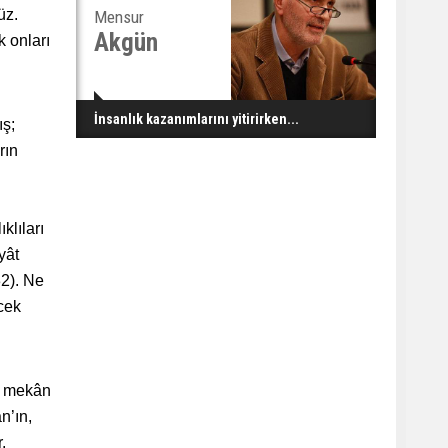
üz.
Mensur
Akgün
k onları
İnsanlık kazanımlarını yitirirken...
ış;
rın
klıları
yât
32). Ne
ecek
er mekân
n’ın,
.