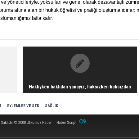
e yöneticileriyle, yoksulları ve genel olarak dezavantajlı zümre
uma altına alan bir hukuk öğretisi ve pratiği oluşturmalıdırlar; 
lümanlığımız lafta kalır.
Haklıyken haklıdan yanayız, haksızken haksızdan
M
EYLEMLER VE STK
SAĞLIK
 Saklıdır © 2008
Ufkumuz Haber
|
Haber Scripti