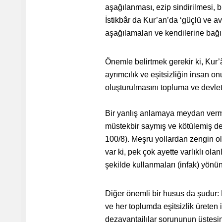
aşağılanması, ezip sindirilmesi, b
İstikbâr da Kur’an’da ‘güçlü ve av
aşağılamaları ve kendilerine bağım
Önemle belirtmek gerekir ki, Kur’
ayrımcılık ve eşitsizliğin insan o
oluşturulmasını topluma ve devlet
Bir yanlış anlamaya meydan vermem
müstekbir saymış ve kötülemiş deği
100/8). Meşru yollardan zengin olm
var ki, pek çok ayette varlıklı ol
şekilde kullanmaları (infak) yönü
Diğer önemli bir husus da şudur: 
ve her toplumda eşitsizlik üreten 
dezavantajlılar sorununun üstesi