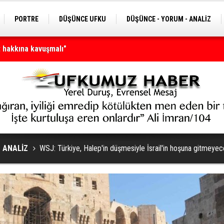
PORTRE
DÜŞÜNCE UFKU
DÜŞÜNCE - YORUM - ANALİZ
n tamamı
- ANALİZ
WSJ: Türkiye, Halep'in düşmesiyle İsrail'in hoşuna gitmeyecek