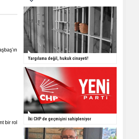
n
aşbaş'ın
Yargılama değil, hukuk cinayeti!
İki CHP de geçmişini sahipleniyor
 bir rol