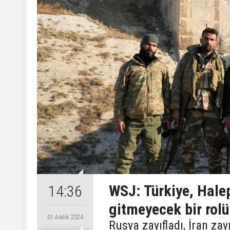
WSJ: Türkiye, Halep
14:36
gitmeyecek bir rolü
01 Aralık 2024
Rusya zayıfladı, İran zay