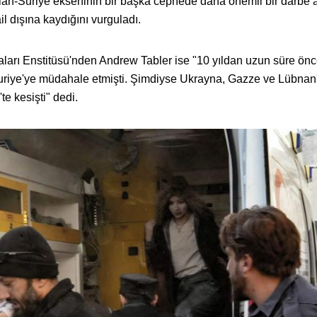
lah-Suriye ekseninin bir başka cephede daha önemli bir darbe 
il dışına kaydığını vurguladı.
arı Enstitüsü'nden Andrew Tabler ise "10 yıldan uzun süre ön
Suriye'ye müdahale etmişti. Şimdiyse Ukrayna, Gazze ve Lübnan
te kesişti" dedi.