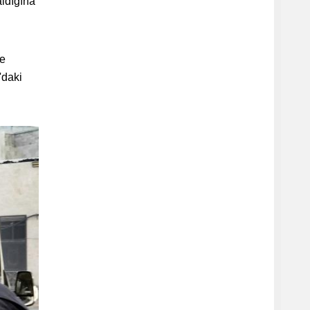
aldığına
ce
'daki