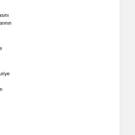
sını
arının
e
uriye
ün