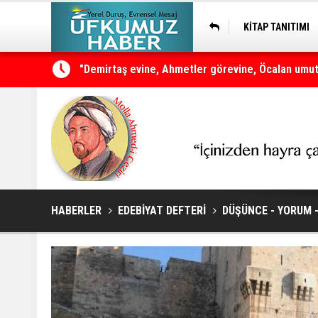
KİTAP TANITIMI
Çerçeve yasanın teklifinin kapsamı ve maddeleri
HABERLER
EDEBİYAT DEFTERİ
DÜŞÜNCE - YORUM 