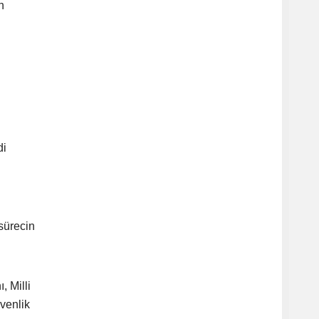
n
di
sürecin
, Milli
venlik