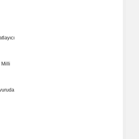
tlayıcı
Milli
şvuruda