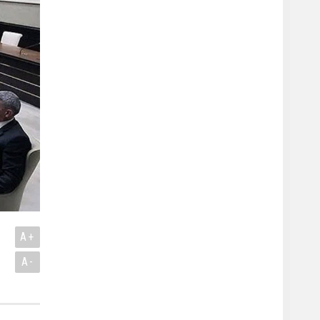
A+
A-