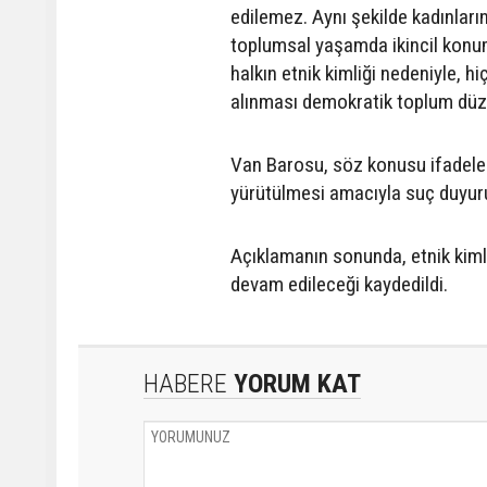
edilemez.
Aynı
şekilde
kadınları
toplumsal
yaşamda
ikincil
konu
halkın
etnik
kimliği
nedeniyle,
hi
alınması
demokratik
toplum
düz
Van
Barosu,
söz
konusu
ifadele
yürütülmesi
amacıyla
suç
duyur
Açıklamanın
sonunda,
etnik
kiml
devam
edileceği
kaydedildi.
HABERE
YORUM KAT