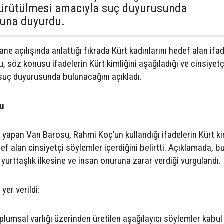
yürütülmesi amacıyla suç duyurusunda
yuna duyurdu.
tane
açılışında
anlattığı
fıkrada
Kürt
kadınlarını
hedef
alan
ifad
u,
söz
konusu
ifadelerin
Kürt
kimliğini
aşağıladığı
ve
cinsiyetç
suç
duyurusunda
bulunacağını
açıkladı.
u
a
yapan
Van
Barosu,
Rahmi
Koç’un
kullandığı
ifadelerin
Kürt
ki
def
alan
cinsiyetçi
söylemler
içerdiğini
belirtti.
Açıklamada,
b
yurttaşlık
ilkesine
ve
insan
onuruna
zarar
verdiği
vurgulandı.
e
yer
verildi:
plumsal
varlığı
üzerinden
üretilen
aşağılayıcı
söylemler
kabul