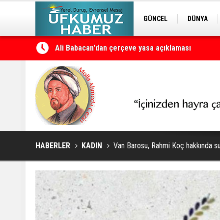
GÜNCEL
DÜNYA
EDİTÖRDEN
KURDÎ
Petrol erzan bû
HABERLER
KADIN
Van Barosu, Rahmi Koç hakkında s