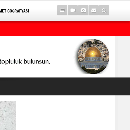
ET COĞRAFYASI
7 yıl sonra Serê Kaniyê'ye dönüşler yarın başlıyor