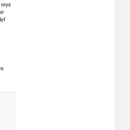
veya
ir
def
ya