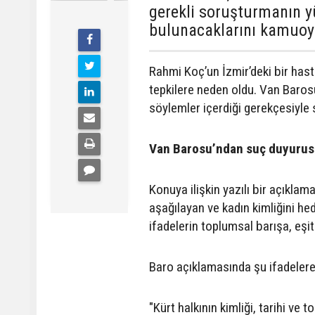
gerekli soruşturmanın 
bulunacaklarını kamuo
Rahmi
Koç’un
İzmir’deki
bir
has
tepkilere
neden
oldu.
Van
Baros
söylemler
içerdiği
gerekçesiyle
Van
Barosu’ndan
suç
duyurus
Konuya
ilişkin
yazılı
bir
açıklam
aşağılayan
ve
kadın
kimliğini
he
ifadelerin
toplumsal
barışa,
eşit
Baro
açıklamasında
şu
ifadeler
"Kürt
halkının
kimliği,
tarihi
ve
to