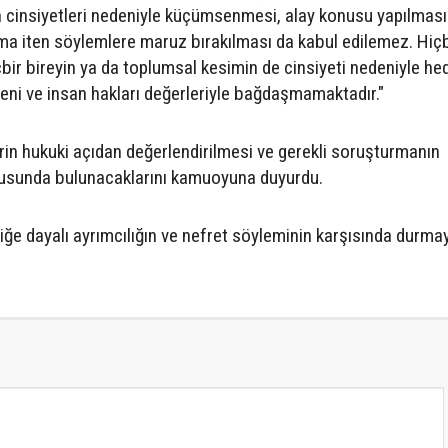
n
cinsiyetleri
nedeniyle
küçümsenmesi,
alay
konusu
yapılması
ma
iten
söylemlere
maruz
bırakılması
da
kabul
edilemez.
Hiçb
çbir
bireyin
ya
da
toplumsal
kesimin
de
cinsiyeti
nedeniyle
he
eni
ve
insan
hakları
değerleriyle
bağdaşmamaktadır."
rin
hukuki
açıdan
değerlendirilmesi
ve
gerekli
soruşturmanın
usunda
bulunacaklarını
kamuoyuna
duyurdu.
iğe
dayalı
ayrımcılığın
ve
nefret
söyleminin
karşısında
durma