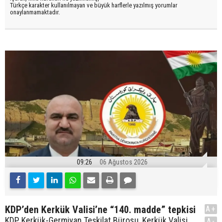
Türkçe karakter kullanılmayan ve büyük harflerle yazılmış yorumlar
onaylanmamaktadır.
09:26
06 Ağustos 2026
KDP’den Kerkük Valisi’ne “140. madde” tepkisi
A+
KDP Kerkük-Germiyan Teşkilat Bürosu, Kerkük Valisi
A-