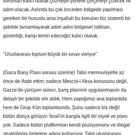
sorunları kalıcı olarak çözmeye yönelik çerçeveyi çizecek ilk
adım olacak. Aslında bu çok önceden bölgede yapılması
gereken bir husustu ama inşallah bu konuları biz sistemli bir
şekilde tamamlayarak adım adım bölgesel istikrarı,
güvenliği, barışı temin edeceğiz kalıcı olarak.
"Uluslararası toplum büyük bir sınav veriyor"
(Gaza Barış Planı sorusu üzerine) Tabii memnuniyetle az
önce de ifade ettim; sadece Mescid-i Aksa konusunu değil,
Gazze'de yürüyen süreci, barış planının uygulanmasını da
detaylı bir şekilde ele aldık. Hem yaptığımız ana toplantıda
hem de Grup 4'ün toplantısında. Şunu sadece biz değil
bütün dünya görüyor: İsrail'in barışla ilgili bir niyeti ve planı
yok. Sadece bütün platformları kendi pozisyonunu ve illegal
stratejilerini ilerletme adına kullanıyor. Tabii uluslararası