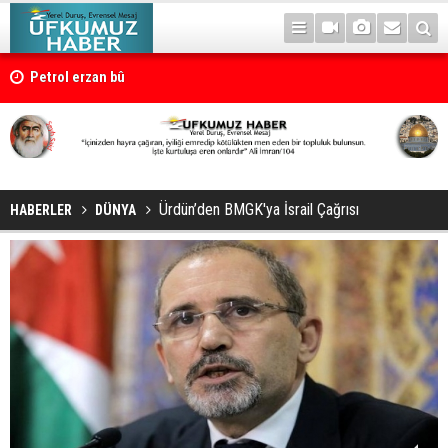
Petrol erzan bû
Ürdün’den BMGK'ya İsrail Çağrısı
HABERLER
DÜNYA