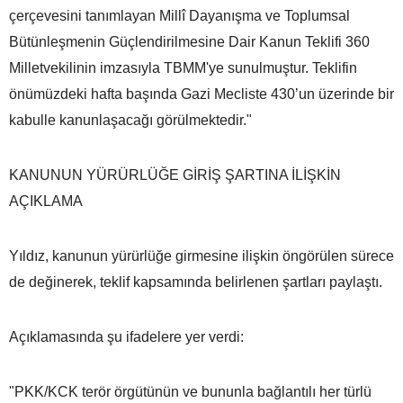
çerçevesini tanımlayan Millî Dayanışma ve Toplumsal
Bütünleşmenin Güçlendirilmesine Dair Kanun Teklifi 360
Milletvekilinin imzasıyla TBMM'ye sunulmuştur. Teklifin
önümüzdeki hafta başında Gazi Mecliste 430’un üzerinde bir
kabulle kanunlaşacağı görülmektedir."
KANUNUN YÜRÜRLÜĞE GİRİŞ ŞARTINA İLİŞKİN
AÇIKLAMA
Yıldız, kanunun yürürlüğe girmesine ilişkin öngörülen sürece
de değinerek, teklif kapsamında belirlenen şartları paylaştı.
Açıklamasında şu ifadelere yer verdi:
"PKK/KCK terör örgütünün ve bununla bağlantılı her türlü