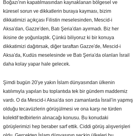
Boğazı'nın kapatılmasından kaynaklanan bölgesel ve
küresel sorun ve dikkatlerin buraya kayması, bizim
dikkatimizi açıkçası Filistin meselesinden, Mescid-i
Aksa'dan, Gazze'den, Batı Şeria'dan ayırmadı. Biz her
ikisine de yoğunlaştık. Çünkü biliyoruz ki bir konuya
dikkatimizi dağıtırsak, diğer taraftan Gazze'de, Mescid-i
Aksa'da, Kudüs meselesinde ve Batı Şeria'da olanları İsrail
daha kolay yapar hale gelecek.
Şimdi bugün 20'ye yakın İslam dünyasından ülkenin
katılımıyla yapılan bu toplantıda tek bir gündem maddemiz
vardı. O da Mescid-i Aksa'da son zamanlarda İsrail'in yapmış
olduğu tecavüzlerin görüşülmesi ve ona karşı ne türden
kolektif tedbirlerin alınacağı konusu. Bu konudaki
görüşlerimizi hep beraber sarf ettik. Ciddi görüş alışverişleri
oldu. Gerçekten İslam dünyasının seçkin ülkeleri bu