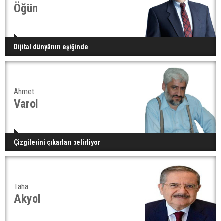
Öğün
Dijital dünyânın eşiğinde
Ahmet
Varol
Çizgilerini çıkarları belirliyor
Taha
Akyol