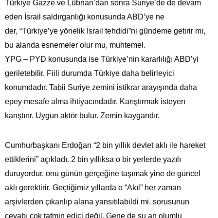
Türkiye Gazze ve Lübnan’dan sonra Suriye’de de devam
eden İsrail saldırganlığı konusunda ABD’ye ne
der, “Türkiye’ye yönelik İsrail tehdidi”ni gündeme getirir mi,
bu alanda esnemeler olur mu, muhtemel.
YPG – PYD konusunda ise Türkiye’nin kararlılığı ABD’yi
geriletebilir. Fiili durumda Türkiye daha belirleyici
konumdadır. Tabii Suriye zemini istikrar arayışında daha
epey mesafe alma ihtiyacındadır. Karıştırmak isteyen
karıştırır. Uygun aktör bulur. Zemin kaygandır.
Cumhurbaşkanı Erdoğan “2 bin yıllık devlet aklı ile hareket
ettiklerini” açıkladı. 2 bin yıllıksa o bir yerlerde yazılı
duruyordur, onu günün gerçeğine taşımak yine de güncel
aklı gerektirir. Geçtiğimiz yıllarda o “Akıl” her zaman
arşivlerden çıkarılıp alana yansıtılabildi mi, sorusunun
cevabı çok tatmin edici değil. Gene de şu an olumlu