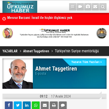
Mesrur Barzani: İsrail ile hiçbir ilişkimiz yok
Cevdet Yılmaz: Türkiye süreci tamamlanırsa Türkiye yeni bir dönem
Türkiye’nin Suriye mentörlüğü
YAZARLAR
Ahmet Taşgetiren
Yazarın Tüm Yazıları >
Ahmet Taşgetiren
E-posta:
09:12
17 Aralık 2024