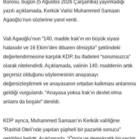
Bürosu, bugün (5 Ağustos 2026 Çarşamba) yayımladığı
yazılı açıklamada, Kerkük Valisi Muhammed Samaan
Agaoğlu’nun sözlerine yanıt verdi.
Vali Agaoğlu’nun “140. madde Irak’ın en büyük siyasi
hatasıdır ve 16 Ekim’den itibaren ölmüştür” şeklindeki
değerlendirmesine karşılık KDP, bu ifadeleri “sorumsuzca”
olarak nitelendirdi. Açıklamada, valinin 140. maddenin artık
geçersiz olduğunu söylemesinin anayasayı
değersizleştirmek ve anayasanın ortadan kalkması anlamına
geldiği vurgulandı. “Anayasa yoksa Irak’ın devlet olma
anlamı da boşalır” denildi.
KDP ayrıca, Muhammed Samaan’ın Kerkük valiliğine
“Rashid Oteli’nde yapılan şüpheli bir pazarlık sonucu”
geldiğini belirtti. Açıklamada, “Özgür ve demokratik bir seçim