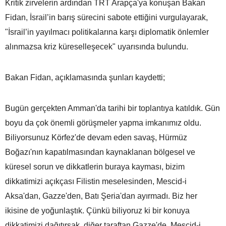
Kritik zirvelerin ardından TRT Arapça'ya konuşan Bakan
Fidan, İsrail’in barış sürecini sabote ettiğini vurgulayarak,
"İsrail’in yayılmacı politikalarına karşı diplomatik önlemler
alınmazsa kriz küreselleşecek" uyarısında bulundu.
Bakan Fidan, açıklamasında şunları kaydetti;
Bugün gerçekten Amman'da tarihi bir toplantıya katıldık. Gün
boyu da çok önemli görüşmeler yapma imkanımız oldu.
Biliyorsunuz Körfez'de devam eden savaş, Hürmüz
Boğazı'nın kapatılmasından kaynaklanan bölgesel ve
küresel sorun ve dikkatlerin buraya kayması, bizim
dikkatimizi açıkçası Filistin meselesinden, Mescid-i
Aksa'dan, Gazze'den, Batı Şeria'dan ayırmadı. Biz her
ikisine de yoğunlaştık. Çünkü biliyoruz ki bir konuya
dikkatimizi dağıtırsak, diğer taraftan Gazze'de, Mescid-i