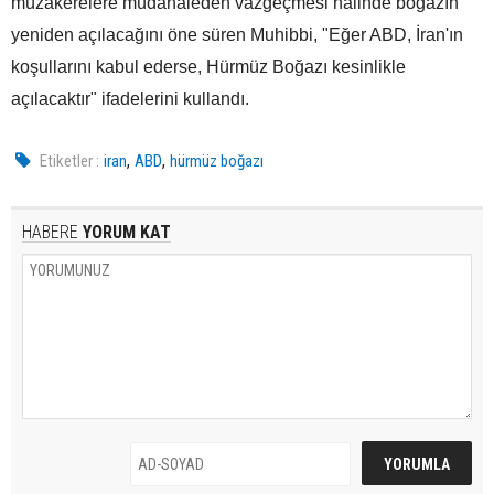
müzakerelere müdahaleden vazgeçmesi halinde boğazın
yeniden açılacağını öne süren Muhibbi, "Eğer ABD, İran'ın
koşullarını kabul ederse, Hürmüz Boğazı kesinlikle
açılacaktır" ifadelerini kullandı.
,
,
Etiketler :
iran
ABD
hürmüz boğazı
HABERE
YORUM KAT