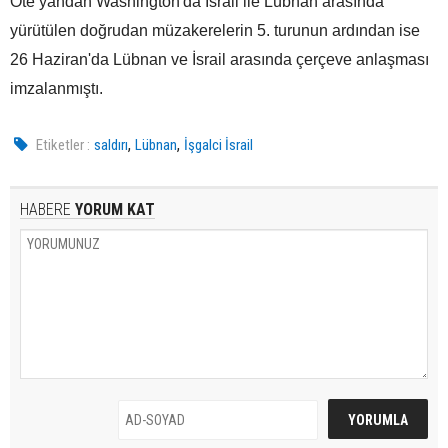
Öte yandan Washington'da İsrail ile Lübnan arasında
yürütülen doğrudan müzakerelerin 5. turunun ardından ise
26 Haziran'da Lübnan ve İsrail arasında çerçeve anlaşması
imzalanmıştı.
,
,
Etiketler :
saldırı
Lübnan
İşgalci İsrail
HABERE
YORUM KAT