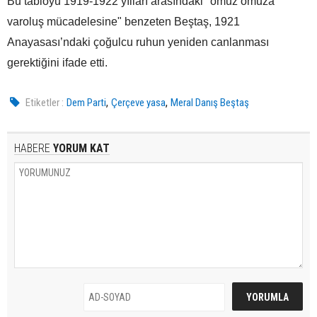
Bu tabloyu 1919-1922 yılları arasındaki "omuz omuza
varoluş mücadelesine" benzeten Beştaş, 1921
Anayasası’ndaki çoğulcu ruhun yeniden canlanması
gerektiğini ifade etti.
,
,
Etiketler :
Dem Parti
Çerçeve yasa
Meral Danış Beştaş
HABERE
YORUM KAT