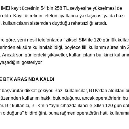
fon IMEI kayıt ücretinin 54 bin 258 TL seviyesine yükselmesi de
i oldu. Kayıt ücretinin telefon fiyatlarına yaklaşması ya da bazı
kullanıcıların sistemden duyduğu rahatsızlığı artırdı.
ere göre, yeni nesil telefonlarda fiziksel SIM ile 120 günlük kull
rinden ek süre kullanılabildiği, böylece fiili kullanım süresinin 
i. Ancak son günlerdeki şikâyetler, kullanıcıların bu ikinci kullan
yaşadığını gösteriyor.
E BTK ARASINDA KALDI
başvurular dikkat çekiyor. Bazı kullanıcılar, BTK’dan aldıkları b
I üzerinden kullanım hakkı bulunduğunu, ancak operatörlerin bu
yor. Bir kullanıcı, BTK’nın “aynı cihazda ikinci e-SIM’i 120 gün d
olduğunu” bildirdiğini, buna rağmen operatörün hattı kullanım