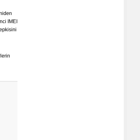
eniden
inci IMEI
epkisini
lerin