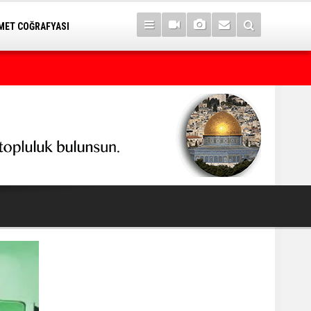
ET COĞRAFYASI
Kürt seçmeni matematik sanan seçimi kaybeder