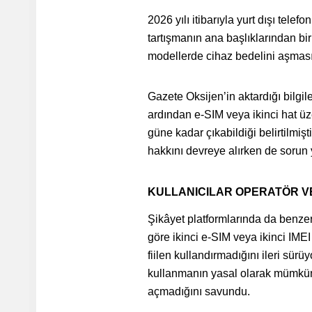
2026 yılı itibarıyla yurt dışı tele
tartışmanın ana başlıklarından bir
modellerde cihaz bedelini aşması, 
Gazete Oksijen’in aktardığı bilgil
ardından e-SIM veya ikinci hat üze
güne kadar çıkabildiği belirtilmişt
hakkını devreye alırken de sorun 
KULLANICILAR OPERATÖR V
Şikâyet platformlarında da benzer 
göre ikinci e-SIM veya ikinci IME
fiilen kullandırmadığını ileri sürü
kullanmanın yasal olarak mümkün 
açmadığını savundu.