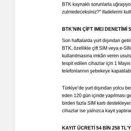
BTK kaynaklı sorunlarla uğraşıyo
zulmedeceksiniz?” ifadelerini kul
BTK’NIN ÇİFT IMEI DENETİM
Son haftalarda yurt dışından geti
BTK, özellikle çift SIM veya e-SIM
kullanılmasına imkân veren usulsü
tespit edilen cihazlar için 1 Mayı
telefonlarının şebekeye kapatılabil
Türkiye’de yurt dışından yolcu bera
eden 120 gün içinde yapılması ger
birden fazla SIM kartı destekleyen 
cihazlar ise yalnızca kayıt yaptıran
KAYIT ÜCRETİ 54 BİN 258 TL’Y