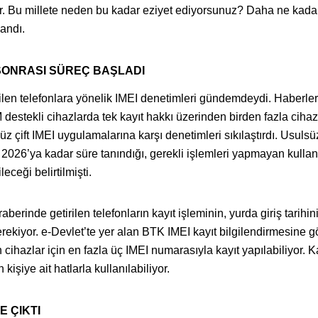
r. Bu millete neden bu kadar eziyet ediyorsunuz? Daha ne kada
landı.
İ SONRASI SÜREÇ BAŞLADI
rilen telefonlara yönelik IMEI denetimleri gündemdeydi. Haberle
 destekli cihazlarda tek kayıt hakkı üzerinden birden fazla cihaz
z çift IMEI uygulamalarına karşı denetimleri sıkılaştırdı. Usulsü
s 2026’ya kadar süre tanındığı, gerekli işlemleri yapmayan kullanı
eceği belirtilmişti.
berinde getirilen telefonların kayıt işleminin, yurda giriş tarihini
ekiyor. e-Devlet’te yer alan BTK IMEI kayıt bilgilendirmesine g
cihazlar için en fazla üç IMEI numarasıyla kayıt yapılabiliyor. Ka
 kişiye ait hatlarla kullanılabiliyor.
E ÇIKTI