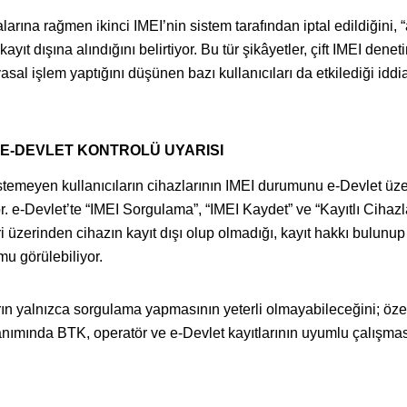
alarına rağmen ikinci IMEI’nin sistem tarafından iptal edildiğini, 
yıt dışına alındığını belirtiyor. Bu tür şikâyetler, çift IMEI denet
asal işlem yaptığını düşünen bazı kullanıcıları da etkilediği iddi
 E-DEVLET KONTROLÜ UYARISI
temeyen kullanıcıların cihazlarının IMEI durumunu e-Devlet üz
yor. e-Devlet’te “IMEI Sorgulama”, “IMEI Kaydet” ve “Kayıtlı Cihaz
 üzerinden cihazın kayıt dışı olup olmadığı, kayıt hakkı bulunup
mu görülebiliyor.
rın yalnızca sorgulama yapmasının yeterli olmayabileceğini; özel
llanımında BTK, operatör ve e-Devlet kayıtlarının uyumlu çalışma