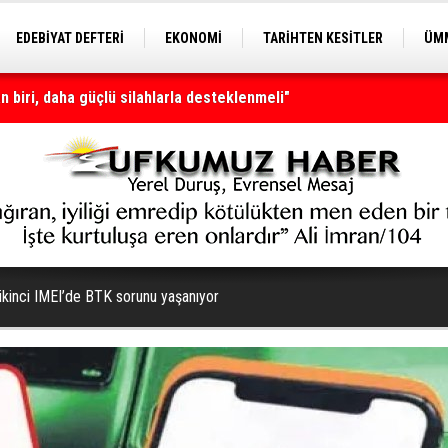
EDEBİYAT DEFTERİ
EKONOMİ
TARİHTEN KESİTLER
ÜMM
EĞİTİM
nı olmaya devam edecek
 ikinci IMEI’de BTK sorunu yaşanıyor