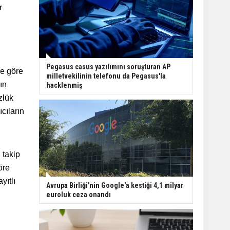
r
Pegasus casus yazılımını soruşturan AP
re göre
milletvekilinin telefonu da Pegasus'la
ın
hacklenmiş
zlük
cıların
 takip
öre
yıtlı
Avrupa Birliği'nin Google'a kestiği 4,1 milyar
euroluk ceza onandı