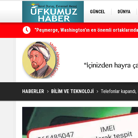
GÜNCEL
DÜNYA
EDİTÖRDEN
KURDÎ
Neçirvan Barzani: Kürdistan herkesin ortak vata
HABERLER
BİLİM VE TEKNOLOJİ
Telefonlar kapandı,