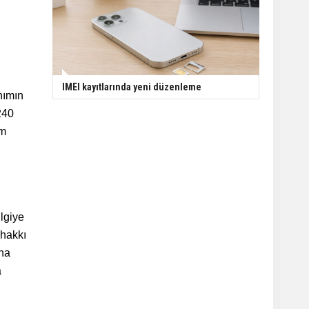
IMEI kayıtlarında yeni düzenleme
anımın
240
ım
ilgiye
 hakkı
aha
a