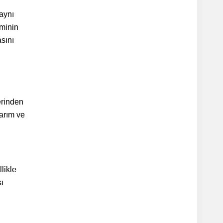
“aynı
iminin
asını
erinden
larım ve
likle
sı