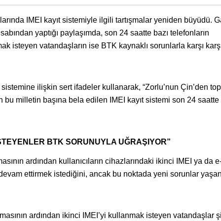
nlarında IMEI kayıt sistemiyle ilgili tartışmalar yeniden büyüdü. 
bından yaptığı paylaşımda, son 24 saatte bazı telefonların
nmak isteyen vatandaşların ise BTK kaynaklı sorunlarla karşı karş
istemine ilişkin sert ifadeler kullanarak, “Zorlu’nun Çin’den top
n bu milletin başına bela edilen IMEI kayıt sistemi son 24 saatte
K İSTEYENLER BTK SORUNUYLA UĞRAŞIYOR”
asının ardından kullanıcıların cihazlarındaki ikinci IMEI ya da 
 devam ettirmek istediğini, ancak bu noktada yeni sorunlar yaşan
masının ardından ikinci IMEI’yi kullanmak isteyen vatandaşlar 