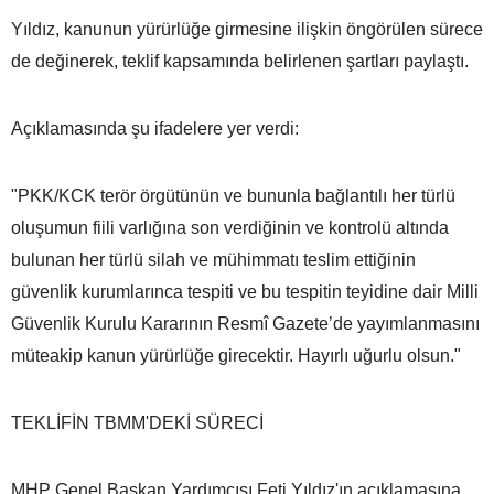
Yıldız, kanunun yürürlüğe girmesine ilişkin öngörülen sürece
de değinerek, teklif kapsamında belirlenen şartları paylaştı.
Açıklamasında şu ifadelere yer verdi:
"PKK/KCK terör örgütünün ve bununla bağlantılı her türlü
oluşumun fiili varlığına son verdiğinin ve kontrolü altında
bulunan her türlü silah ve mühimmatı teslim ettiğinin
güvenlik kurumlarınca tespiti ve bu tespitin teyidine dair Milli
Güvenlik Kurulu Kararının Resmî Gazete’de yayımlanmasını
müteakip kanun yürürlüğe girecektir. Hayırlı uğurlu olsun."
TEKLİFİN TBMM'DEKİ SÜRECİ
MHP Genel Başkan Yardımcısı Feti Yıldız'ın açıklamasına