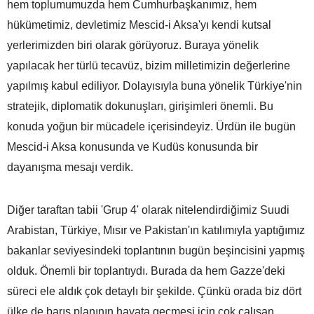
hem toplumumuzda hem Cumhurbaşkanımız, hem
hükümetimiz, devletimiz Mescid-i Aksa'yı kendi kutsal
yerlerimizden biri olarak görüyoruz. Buraya yönelik
yapılacak her türlü tecavüz, bizim milletimizin değerlerine
yapılmış kabul ediliyor. Dolayısıyla buna yönelik Türkiye'nin
stratejik, diplomatik dokunuşları, girişimleri önemli. Bu
konuda yoğun bir mücadele içerisindeyiz. Ürdün ile bugün
Mescid-i Aksa konusunda ve Kudüs konusunda bir
dayanışma mesajı verdik.
Diğer taraftan tabii 'Grup 4' olarak nitelendirdiğimiz Suudi
Arabistan, Türkiye, Mısır ve Pakistan'ın katılımıyla yaptığımız
bakanlar seviyesindeki toplantının bugün beşincisini yapmış
olduk. Önemli bir toplantıydı. Burada da hem Gazze'deki
süreci ele aldık çok detaylı bir şekilde. Çünkü orada biz dört
ülke de barış planının hayata geçmesi için çok çalışan