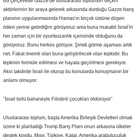
Bu çerçevede Gazze'de uluslararası toplumun seçkin
aktörlerinin bir araya gelerek arkasında durduğu Gazze barış
planının uygulanmasında Hamas'ın birçok üstüne düşen
ödevi yerine getirdiğini görüyoruz ama buna mukabil İsrail'in
her zaman için bir oyunbozanlık içerisinde olduğunu da
görüyoruz. Bunu herkes görüyor. Şimdi görme aşaması artık
net. Fakat önemli olan buna geliştirilecek olan tepkidir. Bu
tepkinin formüle edilmesi ve hayata geçirilmesi gerekiyor.
Aksi takdirde İsrail ile oturup bu konularda konuşmanın bir
anlamı olmuyor.
"İsrail türlü bahaneyle Filistinli çocukları öldürüyor"
Uluslararası toplum, başta Amerika Birleşik Devletleri olmak
üzere ki planladığı Trump Barış Planı onun arkasına ülkeler
destek koydu. Mısır, Türkiye, Katar, Amerika arabuluculuk