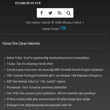
EYLEMLER VE STK
Tüm Hakları Saklıdır © 2008
Ufkumuz Haber
|
Haber Scripti
Günün Öne Çıkan Haberleri
Bakan Fidan: İsrail’in yayılmacılığı durdurulmazsa kriz küreselleşir
Trump: İran ile anlaşmayı tercih ettim
Çerçeve yasa tasarısının ele alınacağı Milli Güvenlik Kurulu bugün toplanıyor
PDK: Gotinên Parêzgarê Kerkûkê yên li ser Madeya 140î hewldana fitneyê ne
KDP’den Kerkük Valisi’ne “140. madde” tepkisi
Pezeşkiyan: İran'ı Suriye'ye çevirmeyi planladılar
Feti Yıldız'dan çerçeve yasa açıklaması: 430'un üzerinde oyla yasallaşır
El Nino önümüzdeki yılın sonuna kadar 50 milyon kişiyi akut açlığa
sürükleyebilir
Erdogan li ser pêşniyaryasayê daxuyaniyek belav kir