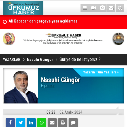
Ali Babacan'dan çerçeve yasa açıklaması
Petrol erzan bû
Suriye'de ne istiyoruz ?
YAZARLAR
Nasuhi Güngör
Yazarın Tüm Yazıları >
Nasuhi Güngör
E-posta:
09:23
02 Aralık 2024