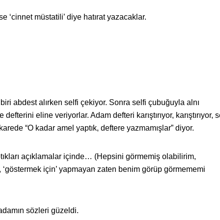
se ‘cinnet müstatili’ diye hatırat yazacaklar.
biri abdest alırken selfi çekiyor. Sonra selfi çubuğuyla alnı
defterini eline veriyorlar. Adam defteri karıştırıyor, karıştırıyor, se
karede “O kadar amel yaptık, deftere yazmamışlar” diyor.
kları açıklamalar içinde… (Hepsini görmemiş olabilirim,
ca, ‘göstermek için’ yapmayan zaten benim görüp görmememi
damın sözleri güzeldi.