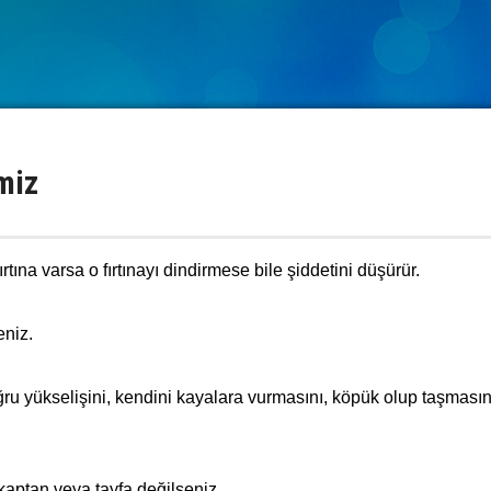
miz
ırtına varsa o fırtınayı dindirmese bile şiddetini düşürür.
eniz.
ru yükselişini, kendini kayalara vurmasını, köpük olup taşmasın
kaptan veya tayfa değilseniz.