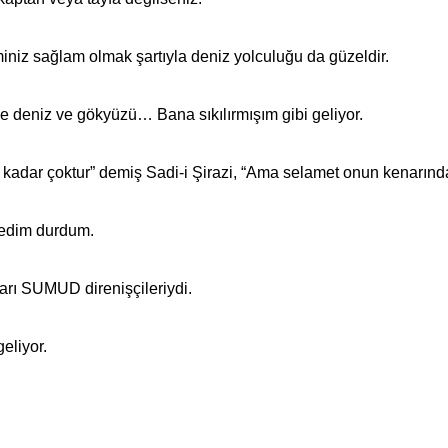
iz sağlam olmak şartıyla deniz yolculuğu da güzeldir.
ye deniz ve gökyüzü… Bana sıkılırmışım gibi geliyor.
 kadar çoktur” demiş Sadi-i Şirazi, “Ama selamet onun kenarında
dedim durdum.
arı SUMUD direnişçileriydi.
eliyor.