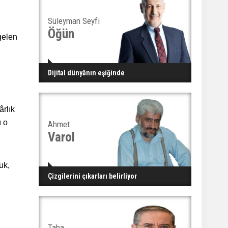
Süleyman Seyfi
Öğün
 gelen
Dijital dünyânın eşiğinde
ârlık
ı o
Ahmet
Varol
uk,
Çizgilerini çıkarları belirliyor
Taha