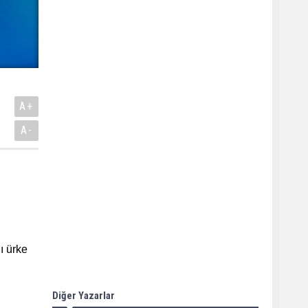
A+
A-
ı ürke
Diğer Yazarlar