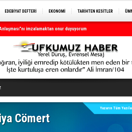
EDEBİYAT DEFTERİ
EKONOMİ
TARİHTEN KESİTLER
ÜMM
 Anlaşması"nı imzalamaktan onur duyuyorum
EĞİTİM
 Savunma Anlaşması
z
Yazarın Tüm Yazılar
iya Cömert