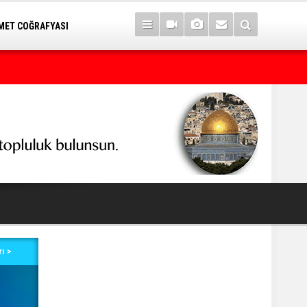
ET COĞRAFYASI
Pezeşkiyan, ABD ile mutabakatın uygulanmasını destekledikleri
ı >