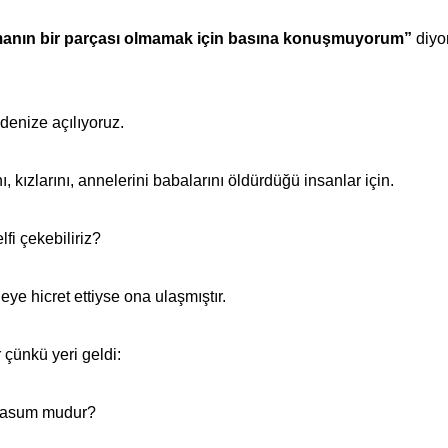
manın bir parçası olmamak için basına konuşmuyorum”
diyo
denize açılıyoruz.
nı, kızlarını, annelerini babalarını öldürdüğü insanlar için.
lfi çekebiliriz?
e hicret ettiyse ona ulaşmıştır.
çünkü yeri geldi:
r masum mudur?