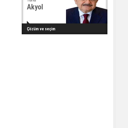
Akyol
Çözüm ve seçim