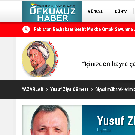
GÜNCEL
DÜNYA
Pakistan Başbakanı Şerif: Mekke Ortak Savunma
EDİTÖRDEN
KURDÎ
Türkiye, Suudi Arabistan ve Pakistan'dan Mekke
YAZARLAR
Yusuf Ziya Cömert
Siyasi mübareklerimi
Yusuf Z
E-posta: