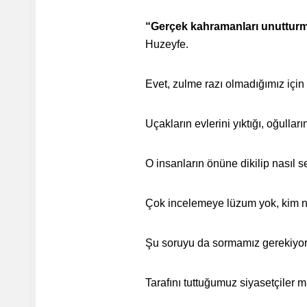
“Gerçek kahramanları unuttur
Huzeyfe.
Evet, zulme razı olmadığımız için 
Uçakların evlerini yıktığı, oğulları
O insanların önüne dikilip nasıl se
Çok incelemeye lüzum yok, kim ney
Şu soruyu da sormamız gerekiyor 
Tarafını tuttuğumuz siyasetçile