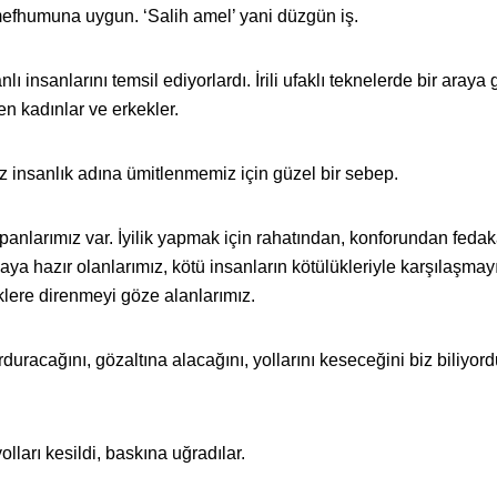
 mefhumuna uygun. ‘Salih amel’ yani düzgün iş.
ı insanlarını temsil ediyorlardı. İrili ufaklı teknelerde bir araya
en kadınlar ve erkekler.
uz insanlık adına ümitlenmemiz için güzel bir sebep.
panlarımız var. İyilik yapmak için rahatından, konforundan fedak
a hazır olanlarımız, kötü insanların kötülükleriyle karşılaşmay
klere direnmeyi göze alanlarımız.
rduracağını, gözaltına alacağını, yollarını keseceğini biz biliyord
olları kesildi, baskına uğradılar.