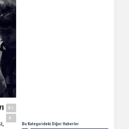
vı
A+
A-
ı,
Bu Kategorideki Diğer Haberler