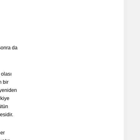
 sonra da
 olası
 bir
 yeniden
rkiye
ütün
esidir.
her