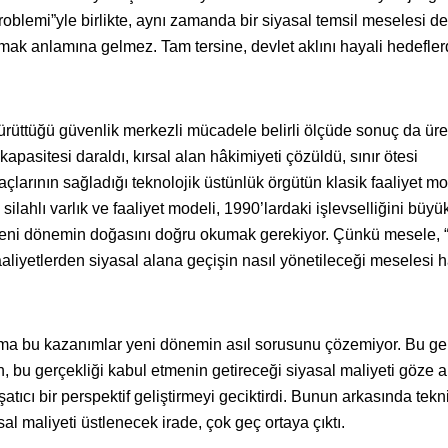
problemi”yle birlikte, aynı zamanda bir siyasal temsil meselesi de 
mak anlamına gelmez. Tam tersine, devlet aklını hayali hedefle
ürüttüğü güvenlik merkezli mücadele belirli ölçüde sonuç da üret
apasitesi daraldı, kırsal alan hâkimiyeti çözüldü, sınır ötesi
çlarının sağladığı teknolojik üstünlük örgütün klasik faaliyet mo
ilahlı varlık ve faaliyet modeli, 1990’lardaki işlevselliğini büy
 yeni dönemin doğasını doğru okumak gerekiyor. Çünkü mesele, “
aaliyetlerden siyasal alana geçişin nasıl yönetileceği meselesi h
ma bu kazanımlar yeni dönemin asıl sorusunu çözemiyor. Bu ger
n, bu gerçekliği kabul etmenin getireceği siyasal maliyeti göze 
şatıcı bir perspektif geliştirmeyi geciktirdi. Bunun arkasında tekni
al maliyeti üstlenecek irade, çok geç ortaya çıktı.