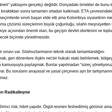
itmeli” yaklaşımı gerçekçi değildir. Dünyadaki örnekler de bunu t
lah bıraktıktan sonra tamamen ortadan kalkmadı. ETA çevresindek
seçimlerde sınırlı başarı elde etti ama Kolombiya siyasetinin me
ışma çözümü süreçlerinin büyük çoğunluğu, silahlı meşruiyetten 
kiye açısından önemli olan, bu geçişin devlet otoritesini ve topl
recek biçimde yönetilmesidir.
ir sınavı var. Silahsızlanmanın teknik olarak tamamlandığını
, geri dönenlere ilişkin net bir hukuki statü belirlemek, bölge
nı kamuoyuyla paylaşmak. Bunlar yapılmadan “süreç yönetiyoru
yar. Bu soruların anayasal ve yasal çerçevesi ayrı bir tartışmanın
lmaz.
iden Radikalleşme
 Birinci risk, hibrit yapıdır. Örgüt resmen feshedilmiş görünür ama