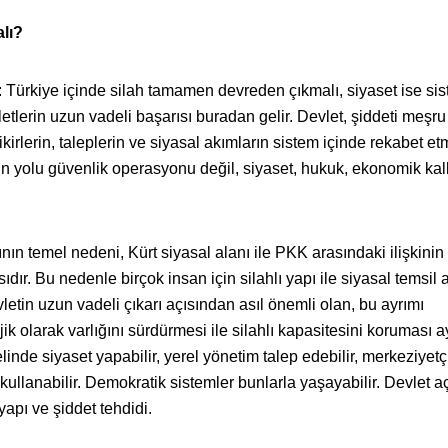
lı?
 Türkiye içinde silah tamamen devreden çıkmalı, siyaset ise si
etlerin uzun vadeli başarısı buradan gelir. Devlet, şiddeti meşru
 fikirlerin, taleplerin ve siyasal akımların sistem içinde rekabet e
nin yolu güvenlik operasyonu değil, siyaset, hukuk, ekonomik ka
nın temel nedeni, Kürt siyasal alanı ile PKK arasındaki ilişkini
ıdır. Bu nedenle birçok insan için silahlı yapı ile siyasal temsil
letin uzun vadeli çıkarı açısından asıl önemli olan, bu ayrımı
jik olarak varlığını sürdürmesi ile silahlı kapasitesini koruması 
elinde siyaset yapabilir, yerel yönetim talep edebilir, merkeziyetçi
ili kullanabilir. Demokratik sistemler bunlarla yaşayabilir. Devlet 
ı yapı ve şiddet tehdidi.