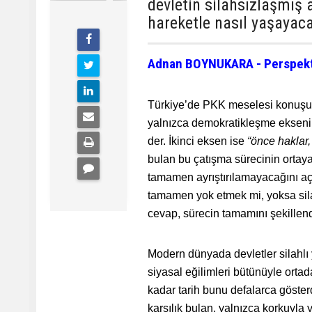
devletin silahsızlaşmış 
hareketle nasıl yaşayaca
Adnan BOYNUKARA
- Perspekt
Türkiye’de PKK meselesi konuşulu
yalnızca demokratikleşme eksenin
der. İkinci eksen ise
“önce haklar,
bulan bu çatışma sürecinin ortaya
tamamen ayrıştırılamayacağını açı
tamamen yok etmek mi, yoksa silah
cevap, sürecin tamamını şekillen
Modern dünyada devletler silahlı y
siyasal eğilimleri bütünüyle orta
kadar tarih bunu defalarca göster
karşılık bulan, yalnızca korkuyla