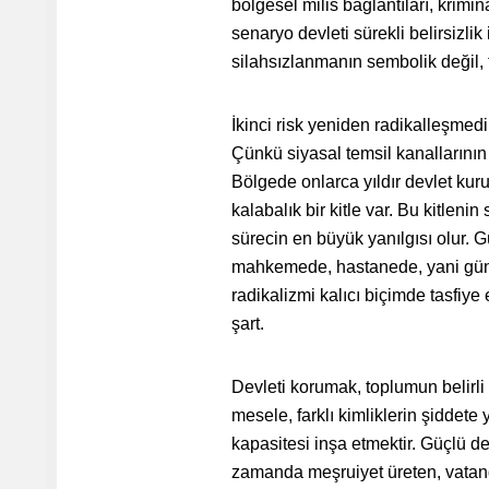
bölgesel milis bağlantıları, krimi
senaryo devleti sürekli belirsizlik 
silahsızlanmanın sembolik değil, 
İkinci risk yeniden radikalleşmed
Çünkü siyasal temsil kanallarının 
Bölgede onlarca yıldır devlet kur
kalabalık bir kitle var. Bu kitlen
sürecin en büyük yanılgısı olur.
mahkemede, hastanede, yani gündel
radikalizmi kalıcı biçimde tasfiye 
şart.
Devleti korumak, toplumun belirli k
mesele, farklı kimliklerin şiddet
kapasitesi inşa etmektir. Güçlü d
zamanda meşruiyet üreten, vatand