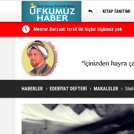
KİTAP TANITIMI
Mesrur Barzani: İsrail ile hiçbir ilişkimiz yok
Cevdet Yılmaz: Türkiye süreci tamamlanırsa Türk
HABERLER
EDEBİYAT DEFTERİ
MAKALELER
Sila