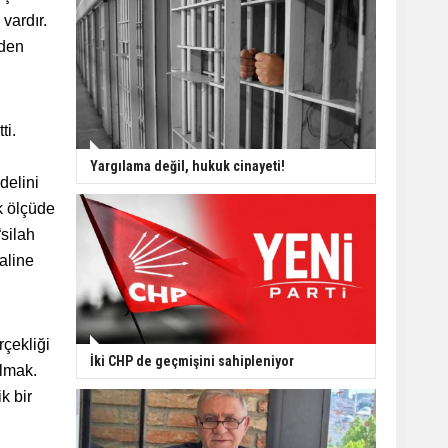
vardır.
rden
ti.
Yargılama değil, hukuk cinayeti!
delini
ük ölçüde
silah
aline
çekliği
İki CHP de geçmişini sahipleniyor
almak.
k bir