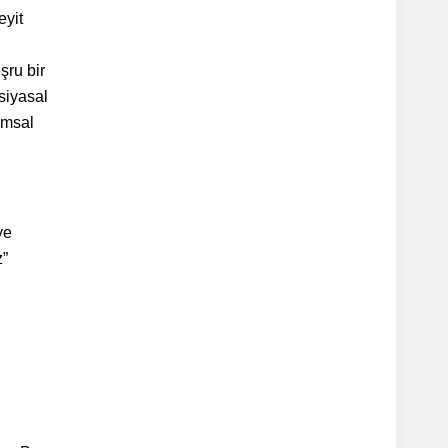
eyit
i
şru bir
siyasal
umsal
ye
z”