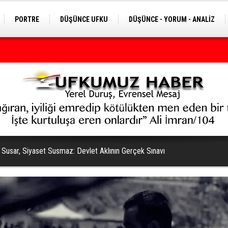
PORTRE
DÜŞÜNCE UFKU
DÜŞÜNCE - YORUM - ANALİZ
iye yeni bir döneme girecek
h Susar, Siyaset Susmaz: Devlet Aklının Gerçek Sınavı