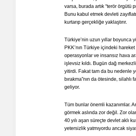
varsa, burada artık “terör örgütü 
Bunu kabul etmek devleti zayıflat
kurtarıp gerçekliğe yaklaştırır.
Türkiye’nin uzun yıllar boyunca y
PKK’nın Türkiye içindeki hareket k
operasyonlar ve insansız hava ara
işlevsiz kıldı
.
Bugün dağ merkezli s
yitirdi. Fakat tam da bu nedenle
bırakma”nın da ötesinde, silahlı f
geliyor.
Tüm bunlar önemli kazanımlar. A
görmek aslında zor değil. Zor ola
40 yılı aşan süreçte devlet aklı ku
yetersizlik yatmıyordu ancak siyas