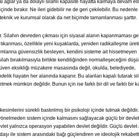
nal ağlar ya da dolaylı silahlı kapasite hayatta kalmaya devam ed
içinde bırakır. Ne ileri gidebilir ne de geri çekilebilir. Bu nedenle
teknik ve kurumsal olarak da net biçimde tamamlanması şarttır.
ir. Silahın devreden çıkması için siyasal alanın kapanmaması ger
tıkanması, özellikle yeni kuşaklarda, yeniden radikalleşme üreti
umlarına güvensizlik besleyen, kendini sisteme ait hissetmeyen
in silah bırakılmasıyla birlikte kendiliğinden normalleşeceğini dü
 Güven eksikliği müzakere masasında değil, okulda, belediyede,
ik hayatın her alanında kapanır. Bu alanları kapalı tutarak sil
etmek mümkün değildir. Bunun için ise farklı bir dil ve farklı bir 
esimlerini sürekli bastırılmış bir psikoloji içinde tutmak değildir.
e yönelmeden sistem içinde kalmasını sağlayacak güçlü bir devlet
evlet yalnızca operasyon yapabilen devlet değildir. Güçlü devlet
aşı ile sistem arasındaki bağı güçlendiren ve ideolojik rekabet