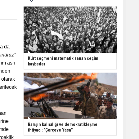
ya da
şünürüz”
Kürt seçmeni matematik sanan seçimi
ım asrı
kaybeder
inden
 olarak
erilecek
anan
rine
Barışın kalıcılığı ve demokratikleşme
çimde
ihtiyacı: "Çerçeve Yasa"
rçeklik