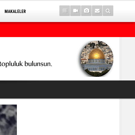
MAKALELER
İran'dan Hürmüz Boğazı mesajı: ABD şartlarımızı kabul ederse aç