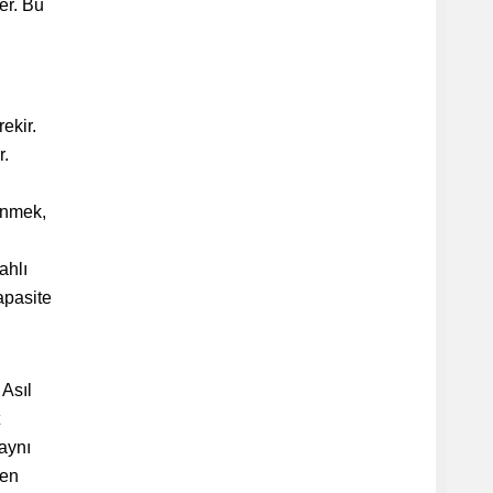
er. Bu
ekir.
r.
şünmek,
ahlı
kapasite
 Asıl
 aynı
ten