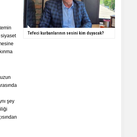
stemin
Tefeci kurbanlarının sesini kim duyacak?
 siyaset
tmesine
lkınma
n uzun
 arasında
aynı şey
liği
açısından