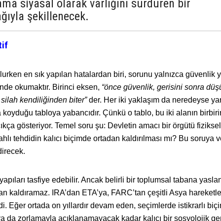
ama siyasal olarak varlığını sürdüren bir
ğıyla şekillenecek.
if
rken en sık yapılan hatalardan biri, sorunu yalnızca güvenlik 
de okumaktır. Birinci eksen,
“önce güvenlik, gerisini sonra dü
 silah kendiliğinden biter”
der. Her iki yaklaşım da neredeyse yar
 koyduğu tabloya yabancıdır. Çünkü o tablo, bu iki alanın birbir
kça gösteriyor. Temel soru şu: Devletin amacı bir örgütü fiziksel
lı tehdidin kalıcı biçimde ortadan kaldırılması mı? Bu soruya v
direcek.
apıları tasfiye edebilir. Ancak belirli bir toplumsal tabana yasl
dan kaldıramaz. IRA’dan ETA’ya, FARC’tan çeşitli Asya hareketle
di
.
Eğer ortada on yıllardır devam eden, seçimlerde istikrarlı bi
 ya da zorlamayla açıklanamayacak kadar kalıcı bir sosyolojik ge