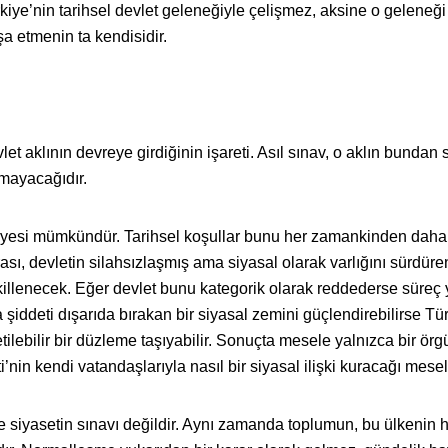
kiye’nin tarihsel devlet geleneğiyle çelişmez, aksine o geleneği
a etmenin ta kendisidir.
t aklının devreye girdiğinin işareti. Asıl sınav, o aklın bundan
amayacağıdır.
sfiyesi mümkündür. Tarihsel koşullar bunu her zamankinden daha
sı, devletin silahsızlaşmış ama siyasal olarak varlığını sürdüren
killenecek. Eğer devlet bunu kategorik olarak reddederse süreç
şiddeti dışarıda bırakan bir siyasal zemini güçlendirebilirse Tü
tilebilir bir düzleme taşıyabilir. Sonuçta mesele yalnızca bir örg
’nin kendi vatandaşlarıyla nasıl bir siyasal ilişki kuracağı mesel
 siyasetin sınavı değildir. Aynı zamanda toplumun, bu ülkenin 