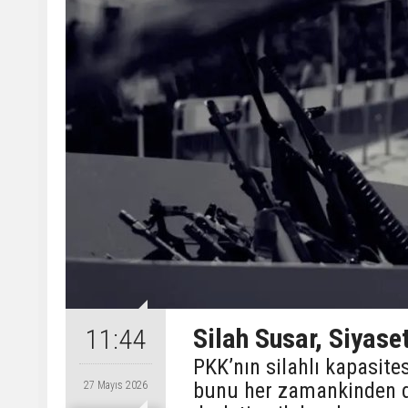
Silah Susar, Siyase
11:44
PKK’nın silahlı kapasite
bunu her zamankinden da
27 Mayıs 2026