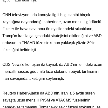
açtığı ifade edilmişti.
CNN televizyonu da konuyla ilgili bilgi sahibi birçok
kaynağına dayandırdığı haberinde, uzun menzilli güdümlü
füzeler ile hava savunma önleyicilerindeki sıkıntıların,
Trump'ın İran'la çatışmadaki stratejisini etkilediğini ve ABD
ordusunun THAAD füze stokunun yaklaşık yüzde 80'ini
tükettiğini belirtmişti.
CBS News'e konuşan iki kaynak da ABD'nin elindeki uzun
menzilli hassas güdümlü füze stokunun büyük bir kısmını
İran savaşında tükettiğini söylemişti.
Reuters Haber Ajansı da ABD'nin, İran'la 5 aydır süren
savaşta uzun menzilli PrSM ve ATACMS füzelerinin
neredeyse tamamını, Tomahawk seyir füzesi stokunun ise