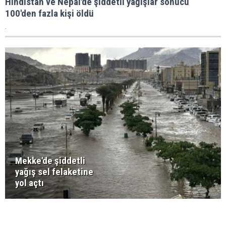
Hindistan ve Nepal'de şiddetli yağışlar sonucu
100'den fazla kişi öldü
.
Mekke'de şiddetli
yağış sel felaketine
yol açtı