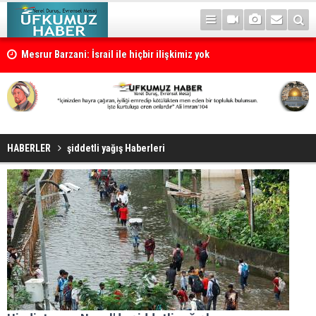
Mesrur Barzani: İsrail ile hiçbir ilişkimiz yok
HABERLER
şiddetli yağış Haberleri