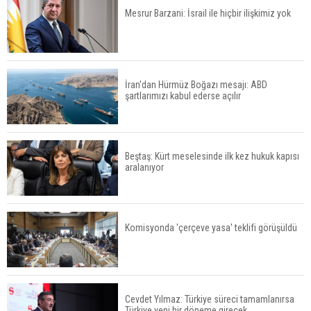
Mesrur Barzani: İsrail ile hiçbir ilişkimiz yok
İran'dan Hürmüz Boğazı mesajı: ABD
şartlarımızı kabul ederse açılır
Beştaş: Kürt meselesinde ilk kez hukuk kapısı
aralanıyor
Komisyonda 'çerçeve yasa' teklifi görüşüldü
Cevdet Yılmaz: Türkiye süreci tamamlanırsa
Türkiye yeni bir döneme girecek