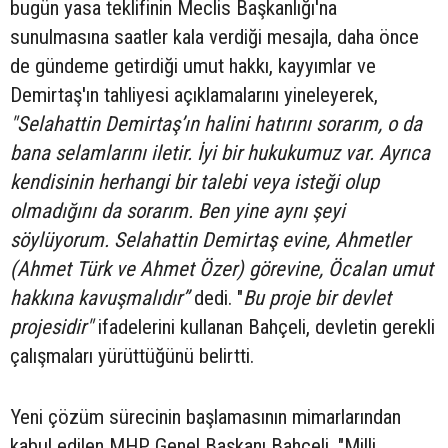
bugün yasa teklifinin Meclis Başkanlığı'na
sunulmasına saatler kala verdiği mesajla, daha önce
de gündeme getirdiği umut hakkı, kayyımlar ve
Demirtaş'ın tahliyesi açıklamalarını yineleyerek,
"Selahattin Demirtaş’ın halini hatırını sorarım, o da
bana selamlarını iletir. İyi bir hukukumuz var. Ayrıca
kendisinin herhangi bir talebi veya isteği olup
olmadığını da sorarım. Ben yine aynı şeyi
söylüyorum. Selahattin Demirtaş evine, Ahmetler
(Ahmet Türk ve Ahmet Özer) görevine, Öcalan umut
hakkına kavuşmalıdır”
dedi. "
Bu proje bir devlet
projesidir"
ifadelerini kullanan Bahçeli, devletin gerekli
çalışmaları yürüttüğünü belirtti.
Yeni çözüm sürecinin başlamasının mimarlarından
kabul edilen MHP Genel Başkanı Bahçeli, "Milli