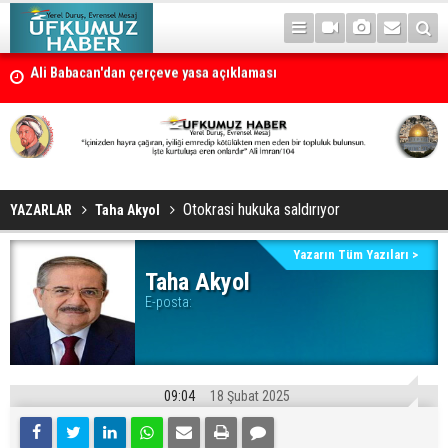
Ali Babacan'dan çerçeve yasa açıklaması
Petrol erzan bû
Otokrasi hukuka saldırıyor
YAZARLAR
Taha Akyol
Yazarın Tüm Yazıları >
Taha Akyol
E-posta:
09:04
18 Şubat 2025