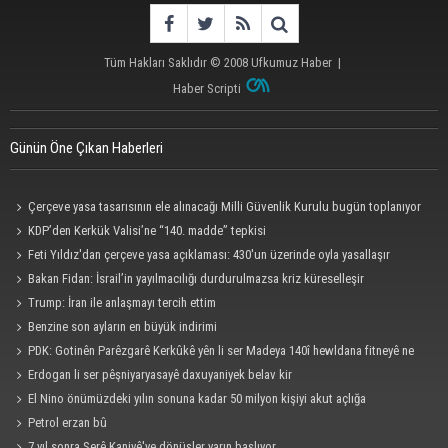
Tüm Hakları Saklıdır © 2008
Ufkumuz Haber
|
Haber Scripti
Günün Öne Çıkan Haberleri
Çerçeve yasa tasarısının ele alınacağı Milli Güvenlik Kurulu bugün toplanıyor
KDP’den Kerkük Valisi’ne “140. madde” tepkisi
Feti Yıldız'dan çerçeve yasa açıklaması: 430'un üzerinde oyla yasallaşır
Bakan Fidan: İsrail’in yayılmacılığı durdurulmazsa kriz küreselleşir
Trump: İran ile anlaşmayı tercih ettim
Benzine son ayların en büyük indirimi
PDK: Gotinên Parêzgarê Kerkûkê yên li ser Madeya 140î hewldana fitneyê ne
Erdogan li ser pêşniyaryasayê daxuyaniyek belav kir
El Nino önümüzdeki yılın sonuna kadar 50 milyon kişiyi akut açlığa
sürükleyebilir
Petrol erzan bû
7 yıl sonra Serê Kaniyê'ye dönüşler yarın başlıyor