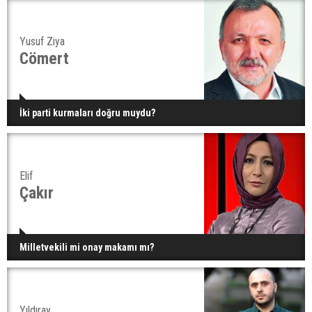
Yusuf Ziya
Cömert
İki parti kurmaları doğru muydu?
Elif
Çakır
Milletvekili mi onay makamı mı?
Yıldıray