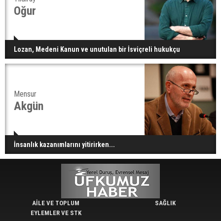
Oğur
Lozan, Medeni Kanun ve unutulan bir İsviçreli hukukçu
Mensur
Akgün
İnsanlık kazanımlarını yitirirken...
AİLE VE TOPLUM
SAĞLIK
EYLEMLER VE STK