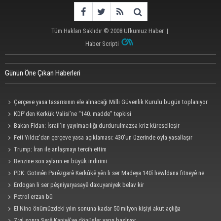
Tüm Hakları Saklıdır © 2008
Ufkumuz Haber
|
Haber Scripti
Günün Öne Çıkan Haberleri
Çerçeve yasa tasarısının ele alınacağı Milli Güvenlik Kurulu bugün toplanıyor
KDP’den Kerkük Valisi’ne “140. madde” tepkisi
Bakan Fidan: İsrail’in yayılmacılığı durdurulmazsa kriz küreselleşir
Feti Yıldız'dan çerçeve yasa açıklaması: 430'un üzerinde oyla yasallaşır
Trump: İran ile anlaşmayı tercih ettim
Benzine son ayların en büyük indirimi
PDK: Gotinên Parêzgarê Kerkûkê yên li ser Madeya 140î hewldana fitneyê ne
Erdogan li ser pêşniyaryasayê daxuyaniyek belav kir
Petrol erzan bû
El Nino önümüzdeki yılın sonuna kadar 50 milyon kişiyi akut açlığa
sürükleyebilir
7 yıl sonra Serê Kaniyê'ye dönüşler yarın başlıyor