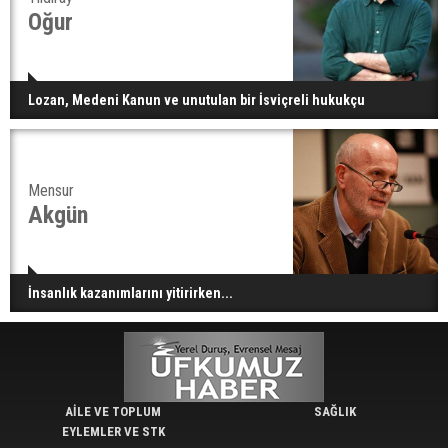
Oğur
Lozan, Medeni Kanun ve unutulan bir İsviçreli hukukçu
Mensur
Akgün
İnsanlık kazanımlarını yitirirken...
AİLE VE TOPLUM
SAĞLIK
EYLEMLER VE STK