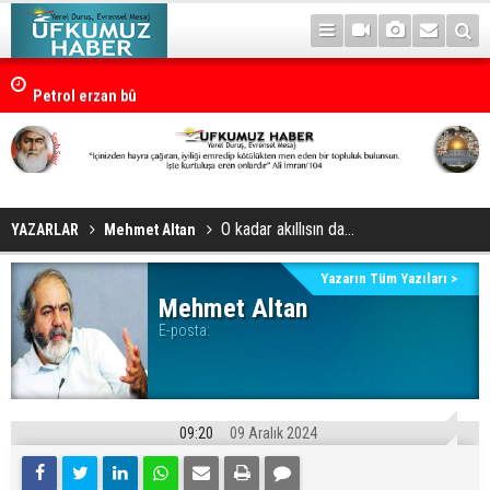
Petrol erzan bû
O kadar akıllısın da...
YAZARLAR
Mehmet Altan
Yazarın Tüm Yazıları >
Mehmet Altan
E-posta:
09:20
09 Aralık 2024