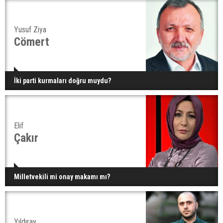
Yusuf Ziya
Cömert
İki parti kurmaları doğru muydu?
Elif
Çakır
Milletvekili mi onay makamı mı?
Yıldıray