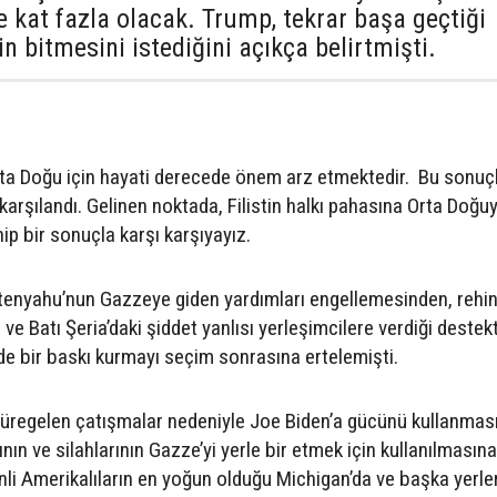
e kat fazla olacak. Trump, tekrar başa geçtiği
 bitmesini istediğini açıkça belirtmişti.
rta Doğu için hayati derecede önem arz etmektedir. Bu sonuç
arşılandı. Gelinen noktada, Filistin halkı pahasına Orta Doğu
ip bir sonuçla karşı karşıyayız.
etenyahu’nun Gazzeye giden yardımları engellemesinden, rehi
Batı Şeria’daki şiddet yanlısı yerleşimcilere verdiği destek
de bir baskı kurmayı seçim sonrasına ertelemişti.
üregelen çatışmalar nedeniyle Joe Biden’a gücünü kullanması
ın ve silahlarının Gazze’yi yerle bir etmek için kullanılmasına
li Amerikalıların en yoğun olduğu Michigan’da ve başka yerle