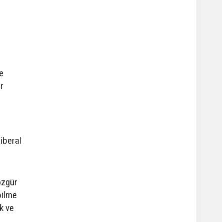
e
r
iberal
özgür
bilme
k ve