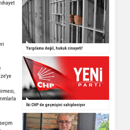
nihayet
ri
Yargılama değil, hukuk cinayeti!
r
zze’ye
tirmesi,
rımlarla
İki CHP de geçmişini sahipleniyor
 seçim