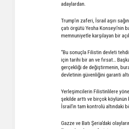
adaylardan.
Trump’ın zaferi, İsrail aşırı sağı
çatı örgütü Yesha Konseyi’nin 
memnuniyetle karşılayan bir açı
“Bu sonuçla Filistin devleti teh
için tarihi bir an ve fırsat… Baş
gerçekliği de değiştirmenin, bur
devletinin güvenliğini garanti al
Yerleşimcilerin Filistinlilere yöne
şekilde arttı ve birçok köylünü
İsrail’in tam kontrolü altındaki 
Gazze ve Batı Şeria’daki olayla