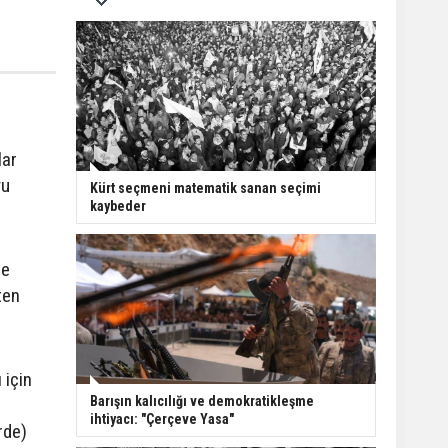
lar
yu
Kürt seçmeni matematik sanan seçimi
kaybeder
ne
ten
 için
Barışın kalıcılığı ve demokratikleşme
ihtiyacı: "Çerçeve Yasa"
rde)