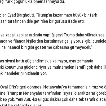
cağı fark çoğunlukla önemsenmiyordu.
 olan Eyad Barghouti, “Trump’ın kazanması büyük bir fark
an tarafından dile getirilen bir görüşü ifade etti.
ve kapalı kapılar ardında yaptığı şeyi Trump daha yüksek sesl
anca ve filanca kişilerden kurtulmaya çalışıyoruz’ gibi cümlele
sine insancıl biri gibi gösterme çabasına girmeyecek.”
ı siyasi hattı güçlendirmekle kalmıyor, aynı zamanda
ki konumunu güçlendiriyor ve muhtemelen İsrail’i çok daha ill
i hamlelerini hızlandırıyor.
n Oval Ofis’e geri dönmesi Netanyahu’ya tamamen sınırsız ve 
sine, Trump’ın Netenyahu tarafından siyasi olarak zarar göre
bep yok. Yeni ABD-İsrail güç ilişkisi çok daha tek taraflı olaca
 kat be kat fazla olacak.