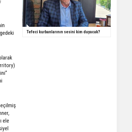
ç
nin
lgedeki
Tefeci kurbanlarının sesini kim duyacak?
olarak
rritory)
ini”
ni
seçilmiş
hner,
ı ele
siyel