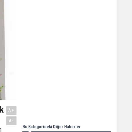
ak
A+
A-
Bu Kategorideki Diğer Haberler
n