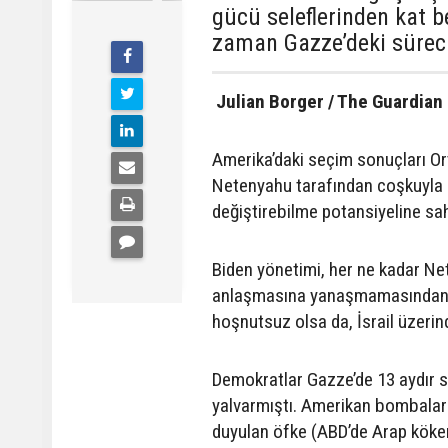
gücü seleflerinden kat b
zaman Gazze’deki sürecin
Julian Borger / The Guardian
Amerika’daki seçim sonuçları O
Netenyahu tarafından coşkuyla k
değiştirebilme potansiyeline sah
Biden yönetimi, her ne kadar N
anlaşmasına yanaşmamasından ve 
hoşnutsuz olsa da, İsrail üzerin
Demokratlar Gazze’de 13 aydır s
yalvarmıştı. Amerikan bombaların
duyulan öfke (ABD’de Arap köken