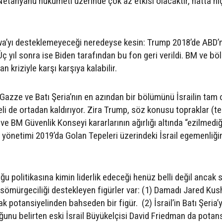
etanyahu hükümeti üzerinde çok az etkisi olacaktır, hatta hi
rwa’yı desteklemeyeceği neredeyse kesin: Trump 2018’de ABD’
Üç yıl sonra ise Biden tarafından bu fon geri verildi. BM ve bö
 kriziyle karşı karşıya kalabilir.
Gazze ve Batı Şeria’nın en azından bir bölümünü İsrailin tam 
i de ortadan kaldırıyor. Zira Trump, söz konusu topraklar (te
e BM Güvenlik Konseyi kararlarının ağırlığı altında “ezilmediğ
 yönetimi 2019’da Golan Tepeleri üzerindeki İsrail egemenliği
 politikasına kimin liderlik edeceği henüz belli değil ancak 
sömürgeciliği destekleyen figürler var: (1) Damadı Jared Kus
 potansiyelinden bahseden bir figür. (2) İsrail’in Batı Şeria’y
uğunu belirten eski İsrail Büyükelçisi David Friedman da potan