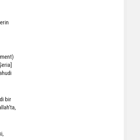
lerin
vement)
Şeria]
Yahudi
di bir
lah’ta,
i,