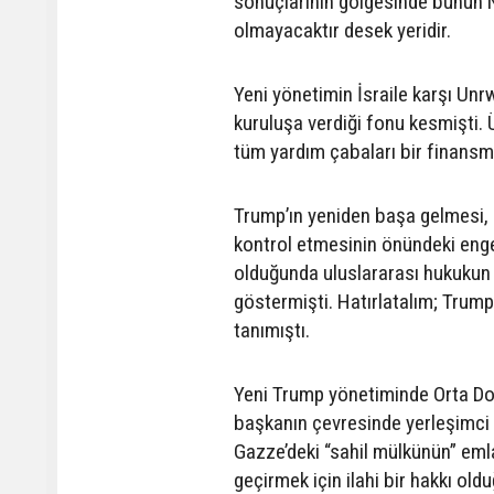
sonuçlarının gölgesinde bunun N
olmayacaktır desek yeridir.
Yeni yönetimin İsraile karşı Un
kuruluşa verdiği fonu kesmişti. 
tüm yardım çabaları bir finansman
Trump’ın yeniden başa gelmesi, 
kontrol etmesinin önündeki engel
olduğunda uluslararası hukukun v
göstermişti. Hatırlatalım; Trump
tanımıştı.
Yeni Trump yönetiminde Orta Doğu
başkanın çevresinde yerleşimci 
Gazze’deki “sahil mülkünün” emlak
geçirmek için ilahi bir hakkı old