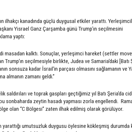
nın ilhakçı kanadında güçlü duygusal etkiler yarattı. Yerleşimci
başkanı Yisrael Ganz Çarşamba günü Trump’ın seçilmesini
klama yaptı:
didi masadan kalktı. Sonuçlar, yerleşimci hareket (settler mo
kan Trump’ın seçilmesiyle birlikte, Judea ve Samaria’daki [Batı 
anın sonsuza kadar İsrail’in parçası olmasını sağlamanın ve 
tına almanın zamanı geldi.”
lik saldırıları ve toprak gaspları geçtiğimiz yıl Batı Şeria’da cid
n bu sonbaharda zeytin hasadı yapması zorla engellendi. Ramal
bölge olan “C Bölgesi” zaten ilhak edilmiş olarak görülüyor.
rın yarattığı umutsuzluk duygusu öylesine kökleşmiş durumda k