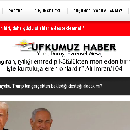
PORTRE
DÜŞÜNCE UFKU
DÜŞÜNCE - YORUM - ANALİZ
 biri, daha güçlü silahlarla desteklenmeli"
nı olmaya devam edecek
nyahu, Trump’tan gerçekten beklediği desteği alacak mı?