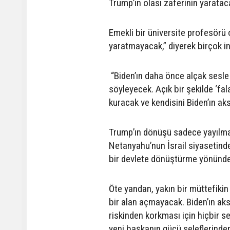
Trump’ın olası zaferinin yarata
Emekli bir üniversite profesörü
yaratmayacak,” diyerek birçok ins
“Biden’ın daha önce alçak sesle 
söyleyecek. Açık bir şekilde ‘fal
kuracak ve kendisini Biden’ın ak
Trump’ın dönüşü sadece yayılmac
Netanyahu’nun İsrail siyasetinde
bir devlete dönüştürme yönündek
Öte yandan, yakın bir müttefiki
bir alan açmayacak. Biden’ın ak
riskinden korkması için hiçbir se
yeni başkanın gücü seleflerinden