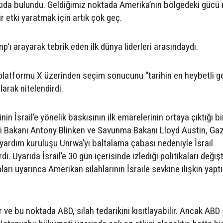
tkıda bulundu. Geldiğimiz noktada Amerika’nın bölgedeki gücü 
r etki yaratmak için artık çok geç.
 arayarak tebrik eden ilk dünya liderleri arasındaydı.
platformu X üzerinden seçim sonucunu “tarihin en heybetli ge
arak nitelendirdi.
n İsrail’e yönelik baskısının ilk emarelerinin ortaya çıktığı bi
i Bakanı Antony Blinken ve Savunma Bakanı Lloyd Austin, Ga
yardım kuruluşu Unrwa’yı baltalama çabası nedeniyle İsrail
. Uyarıda İsrail’e 30 gün içerisinde izlediği politikaları değiş
rı uyarınca Amerikan silahlarının İsraile sevkine ilişkin yaptı
 ve bu noktada ABD, silah tedarikini kısıtlayabilir. Ancak ABD