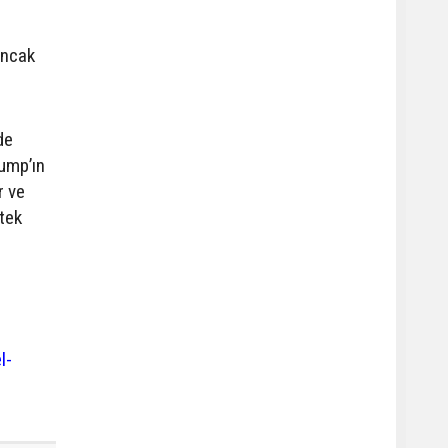
Ancak
de
rump’ın
r ve
 tek
l-