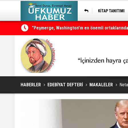
KİTAP TANITIMI
"Peşmerge, Washington'ın en önemli ortaklarından
Neçirvan Barzani: Kürdistan herkesin ortak vata
HABERLER
EDEBİYAT DEFTERİ
MAKALELER
Neta