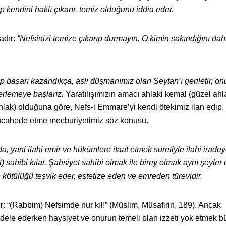
 kendini haklı çıkarır, temiz olduğunu iddia eder.
adır:
“Nefsinizi temize çıkarıp durmayın. O kimin sakındığını dah
 başarı kazandıkça, asli düşmanımız olan Şeytan’ı geriletir, on
erlemeye başlarız.
Yaratılışımızın amacı ahlaki kemal (güzel ahl
ak) olduğuna göre, Nefs-i Emmare’yi kendi ötekimiz ilan edip,
ücahede etme mecburiyetimiz söz konusu.
a, yani ilahi emir ve hükümlere itaat etmek suretiyle ilahi iradey
) sahibi kılar. Şahsiyet sahibi olmak ile birey olmak aynı şeyler d
in kötülüğü teşvik eder, estetize eden ve emreden türevidir.
ır: “(Rabbim) Nefsimde nur kıl!” (Müslim, Müsafirin, 189). Ancak
dele ederken haysiyet ve onurun temeli olan izzeti yok etmek b