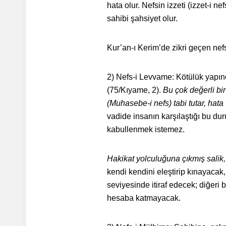
hata olur. Nefsin izzeti (izzet-i n
sahibi şahsiyet olur.
Kur’an-ı Kerim’de zikri geçen nefsi
2) Nefs-i Levvame: Kötülük yapınc
(75/Kıyame, 2).
Bu çok değerli bir
(Muhasebe-i nefs) tabi tutar, hata
vadide insanın karşılaştığı bu duru
kabullenmek istemez.
Hakikat yolculuğuna çıkmış salik,
kendi kendini eleştirip kınayacak,
seviyesinde itiraf edecek; diğeri
hesaba katmayacak.