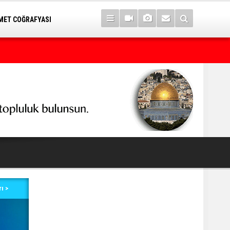
ET COĞRAFYASI
Yargılama değil, hukuk cinayeti!
ı >