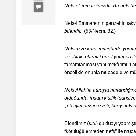
Nefs-i Emmare’mizdir. Bu nefs hep
Nefs-i Emmare’nin panzehiri takv
bilendir.”
(53/Necm, 32.)
Nefsimize karşı mücahede yürütüp
ve ahlaki olarak kemal yolunda il
tamamlanması yani mekârimü’l ahl
öncelikle onunla mücadele ve m
Nefs Allah’ın nuruyla nurlandığınd
olduğunda, insanı kişilik (şahsiyet
şahsiyet nefsin izzeti, birey nefs
Efendimiz (s.a.) şu duayı yapmışt
“kötülüğü emreden nefs” ile müca