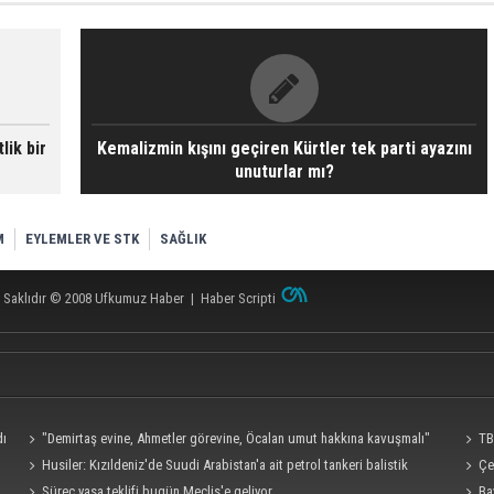
lik bir
Kemalizmin kışını geçiren Kürtler tek parti ayazını
unuturlar mı?
M
EYLEMLER VE STK
SAĞLIK
 Saklıdır © 2008
Ufkumuz Haber
|
Haber Scripti
dı
"Demirtaş evine, Ahmetler görevine, Öcalan umut hakkına kavuşmalı"
TB
Husiler: Kızıldeniz'de Suudi Arabistan'a ait petrol tankeri balistik
Çe
füzelerle hedef alındı
Süreç yasa teklifi bugün Meclis'e geliyor
Ba