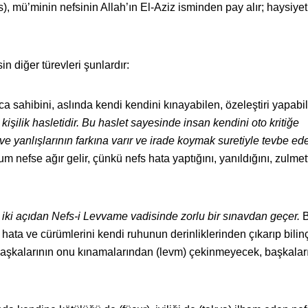
efs), mü’minin nefsinin Allah’ın El-Aziz isminden pay alır; haysiye
n diğer türevleri şunlardır:
a sahibini, aslında kendi kendini kınayabilen, özeleştiri yapabi
 kişilik hasletidir. Bu haslet sayesinde insan kendini oto kritiğe
 ve yanlışlarının farkına varır ve irade koymak suretiyle tevbe ed
m nefse ağır gelir, çünkü nefs hata yaptığını, yanıldığını, zulmett
 iki açıdan Nefs-i Levvame vadisinde zorlu bir sınavdan geçer.
B
 hata ve cürümlerini kendi ruhunun derinliklerinden çıkarıp bilin
 başkalarının onu kınamalarından (levm) çekinmeyecek, başkalar