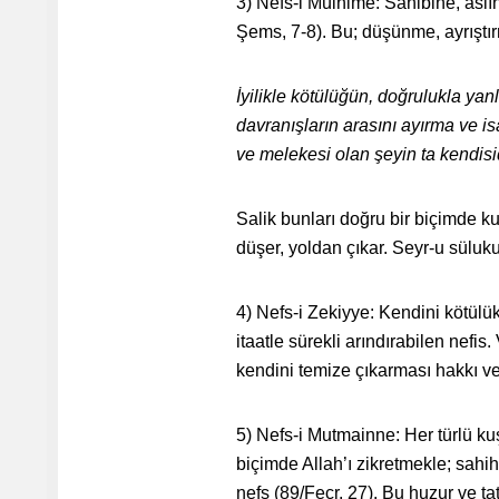
3) Nefs-i Mülhime: Sahibine, aslın
Şems, 7-8). Bu; düşünme, ayrıştı
İyilikle kötülüğün, doğrulukla yanl
davranışların arasını ayırma ve is
ve melekesi olan şeyin ta kendisid
Salik bunları doğru bir biçimde k
düşer, yoldan çıkar. Seyr-u süluk
4) Nefs-i Zekiyye: Kendini kötülükl
itaatle sürekli arındırabilen nefi
kendini temize çıkarması hakkı ve
5) Nefs-i Mutmainne: Her türlü ku
biçimde Allah’ı zikretmekle; sahi
nefs (89/Fecr, 27). Bu huzur ve t