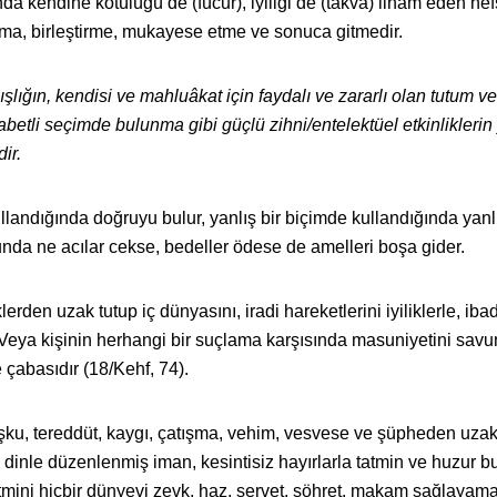
da kendine kötülüğü de (fücur), iyiliği de (takva) ilham eden nef
rma, birleştirme, mukayese etme ve sonuca gitmedir.
ışlığın, kendisi ve mahluâkat için faydalı ve zararlı olan tutum ve
abetli seçimde bulunma gibi güçlü zihni/entelektüel etkinliklerin 
ir.
ullandığında doğruyu bulur, yanlış bir biçimde kullandığında yanl
unda ne acılar cekse, bedeller ödese de amelleri boşa gider.
erden uzak tutup iç dünyasını, iradi hareketlerini iyiliklerle, iba
s. Veya kişinin herhangi bir suçlama karşısında masuniyetini sav
 çabasıdır (18/Kehf, 74).
şku, tereddüt, kaygı, çatışma, vehim, vesvese ve şüpheden uzak
h dinle düzenlenmiş iman, kesintisiz hayırlarla tatmin ve huzur 
atmini hiçbir dünyevi zevk, haz, servet, şöhret, makam sağlayama