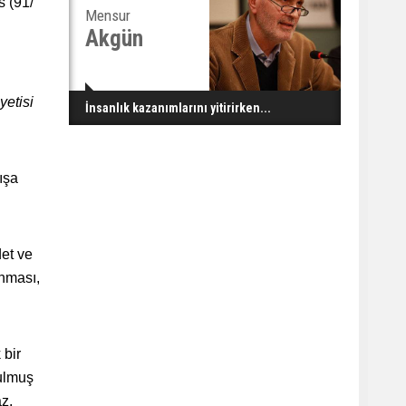
s (91/
Mensur
Akgün
yetisi
İnsanlık kazanımlarını yitirirken...
ışa
det ve
unması,
 bir
bulmuş
z.