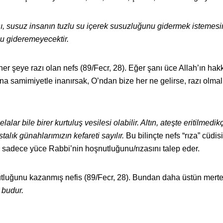
yışı, susuz insanın tuzlu su içerek susuzluğunu gidermek istemes
u gideremeyecektir.
her şeye razı olan nefs (89/Fecr, 28). Eğer şanı üce Allah’ın ha
na samimiyetle inanırsak, O’ndan bize her ne gelirse, razı olmal
lalar bile birer kurtuluş vesilesi olabilir. Altın, ateşte eritilmedik
talık günahlarımızın kefareti sayılır.
Bu bilinçte nefs “rıza” cüdis
, sadece yüce Rabbi’nin hoşnutluğunu/rızasını talep eder.
nutluğunu kazanmış nefis (89/Fecr, 28). Bundan daha üstün mert
 budur.