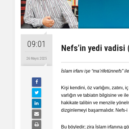
09:01
Nefs’in yedi vadisi 
26 Mayıs 2025
İslam irfanı işe “ma’rifetünnefs” i
Kişi kendini, öz varlığını, zatını, 
varlığın ve tabiatın bilgisine ve il
hakikate talibin ve menzile yöne
dizginlemeyi başarmalıdır. Nefs-i
Bu böyledir; zira İslam irfanına g