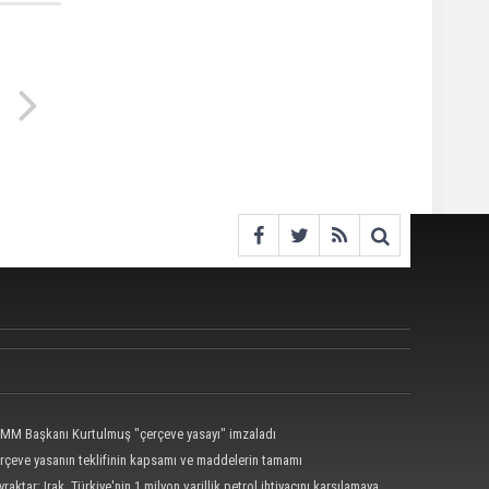
MM Başkanı Kurtulmuş "çerçeve yasayı" imzaladı
rçeve yasanın teklifinin kapsamı ve maddelerin tamamı
yraktar: Irak, Türkiye'nin 1 milyon varillik petrol ihtiyacını karşılamaya