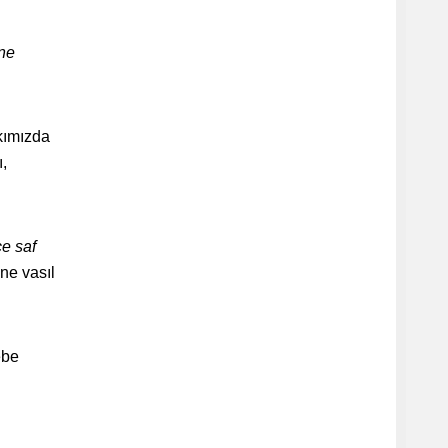
ine
kkımızda
ı,
çe saf
ine vasıl
ebe