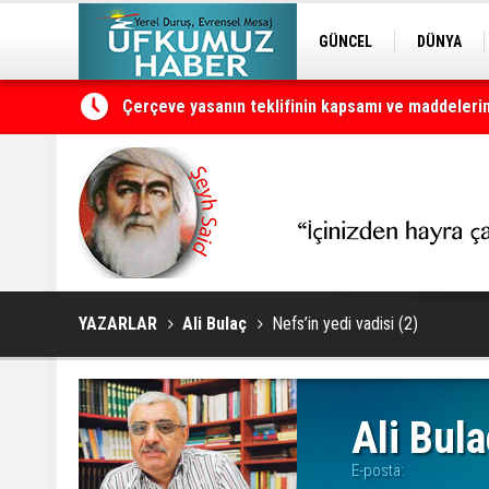
GÜNCEL
DÜNYA
EDİTÖRDEN
KURDÎ
Çerçeve yasanın teklifinin kapsamı ve maddeleri
YAZARLAR
Ali Bulaç
Nefs’in yedi vadisi (2)
Ali Bula
E-posta: