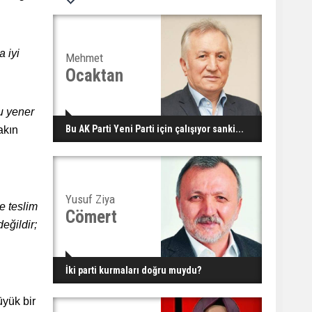
a iyi
Mehmet
Ocaktan
u yener
Bu AK Parti Yeni Parti için çalışıyor sanki...
akın
Yusuf Ziya
e teslim
Cömert
eğildir;
İki parti kurmaları doğru muydu?
üyük bir