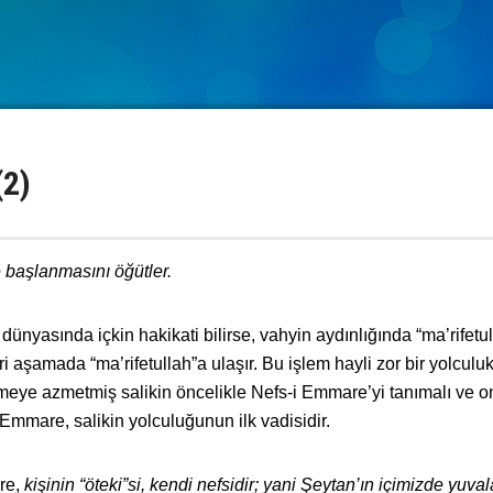
(2)
le başlanmasını öğütler.
iç dünyasında içkin hakikati bilirse, vahyin aydınlığında “ma’rifetu
eri aşamada “ma’rifetullah”a ulaşır. Bu işlem hayli zor bir yolculuk
lmeye azmetmiş salikin öncelikle Nefs-i Emmare’yi tanımalı ve o
 Emmare, salikin yolculuğunun ilk vadisidir.
öre,
kişinin “öteki”si, kendi nefsidir; yani Şeytan’ın içimizde yuva