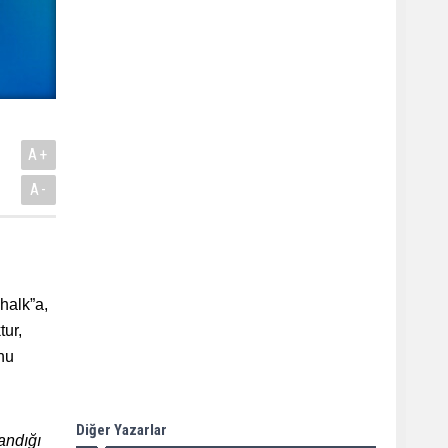
A+
A-
lhalk”a,
tur,
nu
Diğer Yazarlar
landığı