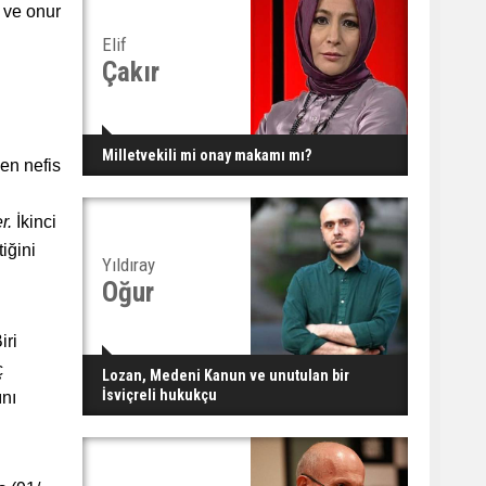
t ve onur
Elif
Çakır
Milletvekili mi onay makamı mı?
len nefis
er.
İkinci
iğini
Yıldıray
Oğur
iri
ç
Lozan, Medeni Kanun ve unutulan bir
İsviçreli hukukçu
ını