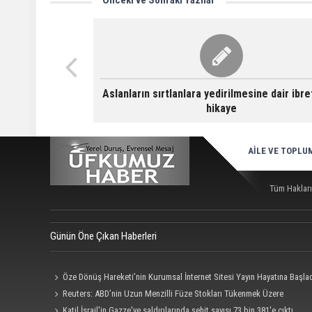
Önceki ve Sonraki Yazılar
Aslanların sırtlanlara yedirilmesine dair ibret
hikaye
AİLE VE TOPLU
Tüm Hakları
Günün Öne Çıkan Haberleri
Öze Dönüş Hareketi’nin Kurumsal İnternet Sitesi Yayın Hayatına Başla
Reuters: ABD’nin Uzun Menzilli Füze Stokları Tükenmek Üzere
Katil İsrail'in Gazze'ye saldırılarında şehit sayısı 73 bin 381'e çıktı