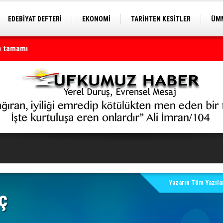
EDEBİYAT DEFTERİ
EKONOMİ
TARİHTEN KESİTLER
ÜMM
EĞİTİM
n tamamı
Yazarın Tüm Yazılar
ç