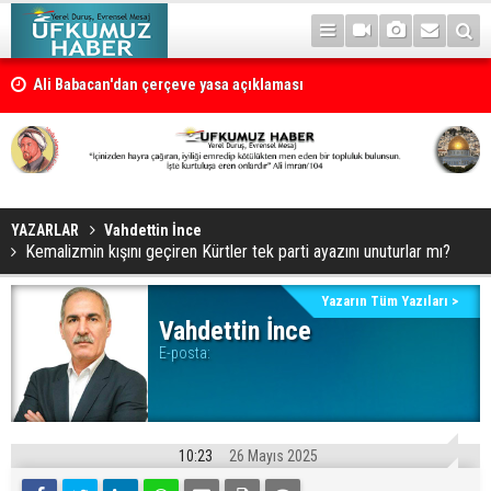
Ali Babacan'dan çerçeve yasa açıklaması
Petrol erzan bû
YAZARLAR
Vahdettin İnce
Kemalizmin kışını geçiren Kürtler tek parti ayazını unuturlar mı?
Yazarın Tüm Yazıları >
Vahdettin İnce
E-posta:
10:23
26 Mayıs 2025