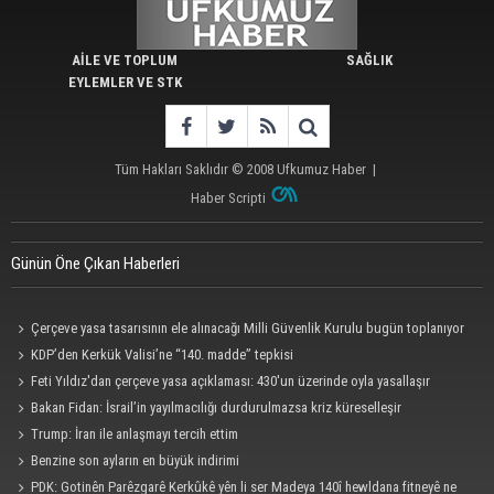
AİLE VE TOPLUM
SAĞLIK
EYLEMLER VE STK
Tüm Hakları Saklıdır © 2008
Ufkumuz Haber
|
Haber Scripti
Günün Öne Çıkan Haberleri
Çerçeve yasa tasarısının ele alınacağı Milli Güvenlik Kurulu bugün toplanıyor
KDP’den Kerkük Valisi’ne “140. madde” tepkisi
Feti Yıldız'dan çerçeve yasa açıklaması: 430'un üzerinde oyla yasallaşır
Bakan Fidan: İsrail’in yayılmacılığı durdurulmazsa kriz küreselleşir
Trump: İran ile anlaşmayı tercih ettim
Benzine son ayların en büyük indirimi
PDK: Gotinên Parêzgarê Kerkûkê yên li ser Madeya 140î hewldana fitneyê ne