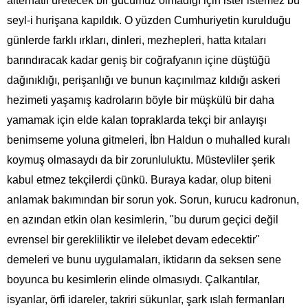
alternatif üretecek bir gücümüz olmadığı için ister istemez bu
seyl-i hurişana kapıldık. O yüzden Cumhuriyetin kurulduğu
günlerde farklı ırkları, dinleri, mezhepleri, hatta kıtaları
barındıracak kadar geniş bir coğrafyanın içine düştüğü
dağınıklığı, perişanlığı ve bunun kaçınılmaz kıldığı askeri
hezimeti yaşamış kadroların böyle bir müşkülü bir daha
yamamak için elde kalan topraklarda tekçi bir anlayışı
benimseme yoluna gitmeleri, İbn Haldun o muhalled kuralı
koymuş olmasaydı da bir zorunluluktu. Müstevliler şerik
kabul etmez tekçilerdi çünkü. Buraya kadar, olup biteni
anlamak bakımından bir sorun yok. Sorun, kurucu kadronun,
en azından etkin olan kesimlerin, "bu durum geçici değil
evrensel bir gerekliliktir ve ilelebet devam edecektir"
demeleri ve bunu uygulamaları, iktidarın da seksen sene
boyunca bu kesimlerin elinde olmasıydı. Çalkantılar,
isyanlar, örfi idareler, takriri sükunlar, şark ıslah fermanları