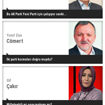
Bu AK Parti Yeni Parti için çalışıyor sanki...
Yusuf Ziya
Cömert
İki parti kurmaları doğru muydu?
Elif
Çakır
Milletvekili mi onay makamı mı?