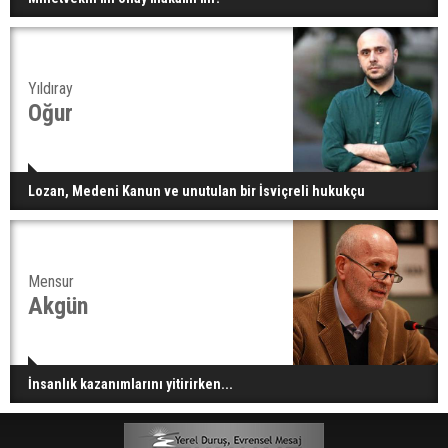
Yıldıray
Oğur
Lozan, Medeni Kanun ve unutulan bir İsviçreli hukukçu
Mensur
Akgün
İnsanlık kazanımlarını yitirirken...