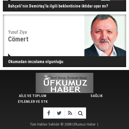
Bahçeli’nin Demirtaş’la ilgili beklentisine iktidar uyar mı?
Yusuf Ziya
Cömert
Okumadan imzalama olgunluğu
AİLE VE TOPLUM
SAĞLIK
EYLEMLER VE STK
Tüm Hakları Saklıdır © 2008
Ufkumuz Haber
|