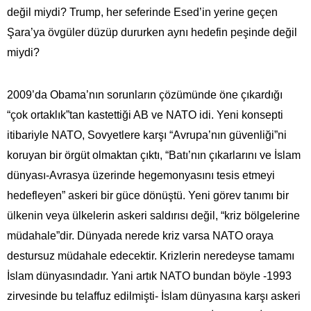
değil miydi? Trump, her seferinde Esed’in yerine geçen
Şara’ya övgüler düzüp dururken aynı hedefin peşinde değil
miydi?
2009’da Obama’nın sorunların çözümünde öne çıkardığı
“çok ortaklık”tan kastettiği AB ve NATO idi. Yeni konsepti
itibariyle NATO, Sovyetlere karşı “Avrupa’nın güvenliği”ni
koruyan bir örgüt olmaktan çıktı, “Batı’nın çıkarlarını ve İslam
dünyası-Avrasya üzerinde hegemonyasını tesis etmeyi
hedefleyen” askeri bir güce dönüştü. Yeni görev tanımı bir
ülkenin veya ülkelerin askeri saldırısı değil, “kriz bölgelerine
müdahale”dir. Dünyada nerede kriz varsa NATO oraya
destursuz müdahale edecektir. Krizlerin neredeyse tamamı
İslam dünyasındadır. Yani artık NATO bundan böyle -1993
zirvesinde bu telaffuz edilmişti- İslam dünyasına karşı askeri