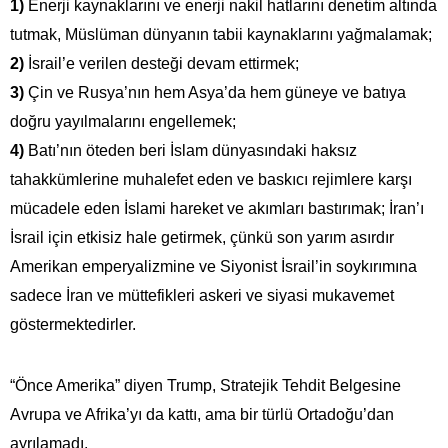
1)
Enerji kaynaklarını ve enerji nakil hatlarını denetim altında
tutmak, Müslüman dünyanın tabii kaynaklarını yağmalamak;
2)
İsrail’e verilen desteği devam ettirmek;
3)
Çin ve Rusya’nın hem Asya’da hem güneye ve batıya
doğru yayılmalarını engellemek;
4)
Batı’nın öteden beri İslam dünyasındaki haksız
tahakkümlerine muhalefet eden ve baskıcı rejimlere karşı
mücadele eden İslami hareket ve akımları bastırımak; İran’ı
İsrail için etkisiz hale getirmek, çünkü son yarım asırdır
Amerikan emperyalizmine ve Siyonist İsrail’in soykırımına
sadece İran ve müttefikleri askeri ve siyasi mukavemet
göstermektedirler.
“Önce Amerika” diyen Trump, Stratejik Tehdit Belgesine
Avrupa ve Afrika’yı da kattı, ama bir türlü Ortadoğu’dan
ayrılamadı.