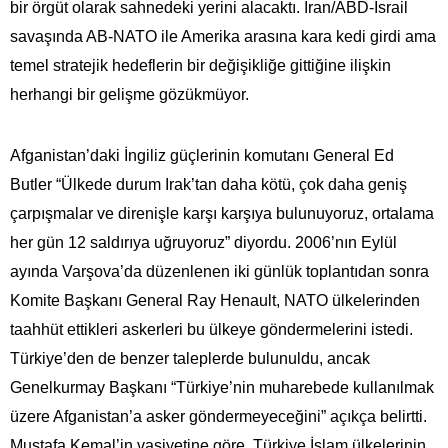
bir örgüt olarak sahnedeki yerini alacaktı. İran/ABD-İsrail
savaşında AB-NATO ile Amerika arasına kara kedi girdi ama
temel stratejik hedeflerin bir değişikliğe gittiğine ilişkin
herhangi bir gelişme gözükmüyor.
Afganistan’daki İngiliz güçlerinin komutanı General Ed
Butler “Ülkede durum Irak’tan daha kötü, çok daha geniş
çarpışmalar ve direnişle karşı karşıya bulunuyoruz, ortalama
her gün 12 saldırıya uğruyoruz” diyordu. 2006’nın Eylül
ayında Varşova’da düzenlenen iki günlük toplantıdan sonra
Komite Başkanı General Ray Henault, NATO ülkelerinden
taahhüt ettikleri askerleri bu ülkeye göndermelerini istedi.
Türkiye’den de benzer taleplerde bulunuldu, ancak
Genelkurmay Başkanı “Türkiye’nin muharebede kullanılmak
üzere Afganistan’a asker göndermeyeceğini” açıkça belirtti.
Mustafa Kemal’in vasiyetine göre, Türkiye İslam ülkelerinin