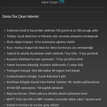
Haber Scripti
Günün Öne Çıkan Haberleri
Soykırımcı İsrail'in Gazze'deki saldırıları 300 günde en az 300 çocuğu şehit
etti
Türkiye, Suudi Arabistan ve Pakistan üçlü savunma anlaşması imzalayacak
Ebola salgını büyüyor: Virüs mutasyona uğramış olabilir
Rızai: Hürmüz Boğazı'nda ikinci bir deniz koridoruna izin vermeyeceğiz
Tayland’da okulda düzenlenen silahlı saldırıda 7 kişi öldü, 15 kişi yaralandı
Kuşadası Belediyesi'ne yeni operasyon: 15 kişi gözaltına alındı
Yemen Savunma Bakanlığı: Husilerin saldırısında 17 asker öldü
Parêzgarê Hisîçayê: Sibe 600 malbat dê vegerin Serê Kaniyê
Cumhurbaşkanı Erdoğan, Suudi Arabistan'a gitti
Kürdistani Bölgeler Kurulu’ndan Kerkük Valisinin 140. madde açıklamalarına
tepki
30 ilde IŞİD operasyonu: 104 şüpheli yakalandı
Neçirvan Barzani: Silahın yalnızca devletin elinde toplanması kararı
uygulanmalı
MHP'li Yıldız’dan IRA ve FARC örnekleri üzerinden dikkat çekici ‘çerçeve yasa’
açıklaması
Kerkük’te Kürtlere ait araziler gasp ediliyor