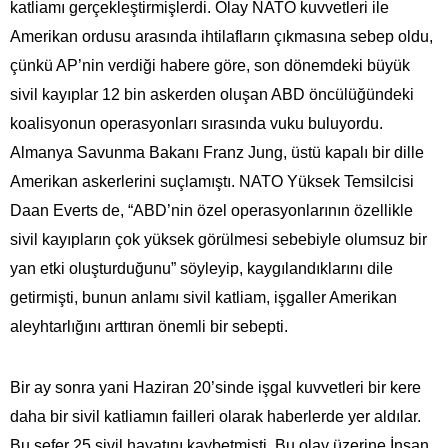
katliamı gerçekleştirmişlerdi. Olay NATO kuvvetleri ile
Amerikan ordusu arasında ihtilafların çıkmasına sebep oldu,
çünkü AP’nin verdiği habere göre, son dönemdeki büyük
sivil kayıplar 12 bin askerden oluşan ABD öncülüğündeki
koalisyonun operasyonları sırasında vuku buluyordu.
Almanya Savunma Bakanı Franz Jung, üstü kapalı bir dille
Amerikan askerlerini suçlamıştı. NATO Yüksek Temsilcisi
Daan Everts de, “ABD’nin özel operasyonlarının özellikle
sivil kayıpların çok yüksek görülmesi sebebiyle olumsuz bir
yan etki oluşturduğunu” söyleyip, kaygılandıklarını dile
getirmişti, bunun anlamı sivil katliam, işgaller Amerikan
aleyhtarlığını arttıran önemli bir sebepti.
Bir ay sonra yani Haziran 20’sinde işgal kuvvetleri bir kere
daha bir sivil katliamın failleri olarak haberlerde yer aldılar.
Bu sefer 25 sivil hayatını kaybetmişti. Bu olay üzerine İnsan