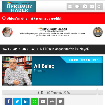
Ahbap’ın yönetimi kayyuma devredildi
NATO’nun Afganistan'da İşi Neydi?
YAZARLAR
Ali Bulaç
Yazarın Tüm Yazıları >
Ali Bulaç
E-posta:
16:43
02 Temmuz 2026