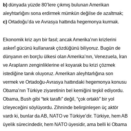
b)
dünyada yüzde 80’lere çıkmış bulunan Amerikan
aleyhtarlığını sona erdirmek mümkün değilse de azaltmak;
c)
Ortadoğu’da ve Avrasya hattında hegemonya kurmak.
Ekonomik kriz ayrı bir fasıl; ancak Amerika’nın krizlerini
askerî gücünü kullanarak çözdüğünü biliyoruz. Bugün de
dünyanın en borçlu ülkesi olan Amerika’nın, Venezuela, İran
ve Arapların zenginliklerine el koyarak bu krizi çözmek
istediğine tanık oluyoruz. Amerikan aleyhtarlığına son
vermek ve Ortadoğu-Avrasya hattındaki hegemonya konusu
Obama’nın Türkiye ziyaretinin bel kemiğini teşkil ediyordu.
Obama, Bush gibi “tek taraflı” değil, “çok ortaklı” bir yol
izleyeceğini söylüyordu. Zihninde belirginleşen üç aktör
vardı ki, bunlar da AB, NATO ve Türkiye’dir. Türkiye, hem AB
üyelik sürecindedir, hem NATO üyesidir, ama belli ki Obama