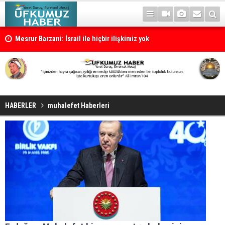
Mesrur Barzani: İsrail ile hiçbir ilişkimiz yok
HABERLER
muhalefet Haberleri