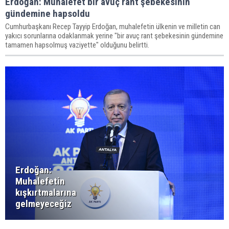
Erdoğan: Muhalefet bir avuç rant şebekesinin
gündemine hapsoldu
Cumhurbaşkanı Recep Tayyip Erdoğan, muhalefetin ülkenin ve milletin can
yakıcı sorunlarına odaklanmak yerine "bir avuç rant şebekesinin gündemine
tamamen hapsolmuş vaziyette" olduğunu belirtti.
Erdoğan:
Muhalefetin
kışkırtmalarına
gelmeyeceğiz