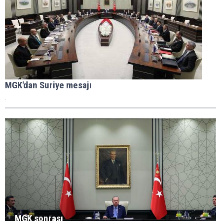
MGK'dan Suriye mesajı
.
MGK sonrası