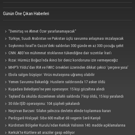
Günün Öne Çıkan Haberleri
"Demirtaş ve Ahmet Özer yararlanamayacak"
Türkiye, Suudi Arabistan ve Pakistan üçlü savunma anlaşması imzalayacak
Soykırımcı İsrail'in Gazze'deki saldırıları 300 günde en az 300 çocuğu şehit
etti
CNN: ABD'nin mühimmat stoklarının tükendiğine dair sızıntılar İran'ı
cesaretlendirebilir
Rızai: Hürmüz Boğazı'nda ikinci bir deniz koridoruna izin vermeyeceğiz
MHP'li Yıldız’dan IRA ve FARC örnekleri üzerinden dikkat çekici ‘çerçeve yasa’
açıklaması
Ebola salgını büyüyor: Virüs mutasyona uğramış olabilir
Yemen Savunma Bakanlığı: Husilerin saldırısında 17 asker öldü
Kuşadası Belediyesi'ne yeni operasyon: 15 kişi gözaltına alındı
Tayland’da okulda düzenlenen silahlı saldırıda 7 kişi öldü, 15 kişi yaralandı
30 ilde IŞİD operasyonu: 104 şüpheli yakalandı
Neçirvan Barzani: Silahın yalnızca devletin elinde toplanması kararı
uygulanmalı
Parêzgarê Hisîçayê: Sibe 600 malbat dê vegerin Serê Kaniyê
Kürdistani Bölgeler Kurulu’ndan Kerkük Valisinin 140. madde açıklamalarına
tepki
Kerkük’te Kürtlere ait araziler gasp ediliyor