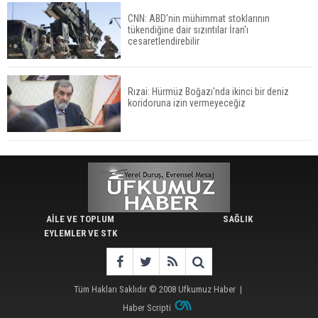
CNN: ABD'nin mühimmat stoklarının
tükendiğine dair sızıntılar İran'ı
cesaretlendirebilir
Rızai: Hürmüz Boğazı'nda ikinci bir deniz
koridoruna izin vermeyeceğiz
AİLE VE TOPLUM
SAĞLIK
EYLEMLER VE STK
Tüm Hakları Saklıdır © 2008
Ufkumuz Haber
|
Haber Scripti