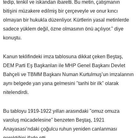
tedip, tenkil ve iskandan ibaretti. Bu metin, çatışmanın
bitişini müzakere edilmiş bir çerçeveyle ve onur kırıcı
olmayan bir hukukla düzenliyor. Kürtlerin yasal metinlerde
sadece yüklem değil, özne olmasının önü açılıyor." diye
konuştu.
Kanun teklifindeki imza tablosuna dikkat çeken Beştaş,
DEM Parti Eş Başkanları ile MHP Genel Başkanı Devlet
Bahçeli ve TBMM Başkanı Numan Kurtulmuş’un imzalarının
aynı belgede yan yana gelmesini "tarihi bir ilk" olarak
nitelendirdi.
Bu tabloyu 1919-1922 yılları arasındaki "omuz omuza
varoluş mücadelesine" benzeten Beştaş, 1921
Anayasası’ndaki çoğulcu ruhun yeniden canlanması
gerektiğini ifade etti.