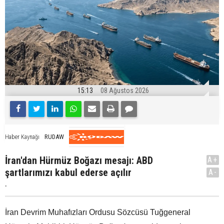
15:13
08 Ağustos 2026
RUDAW
Haber Kaynağı
İran'dan Hürmüz Boğazı mesajı: ABD
A+
şartlarımızı kabul ederse açılır
A-
.
İran Devrim Muhafızları Ordusu Sözcüsü Tuğgeneral