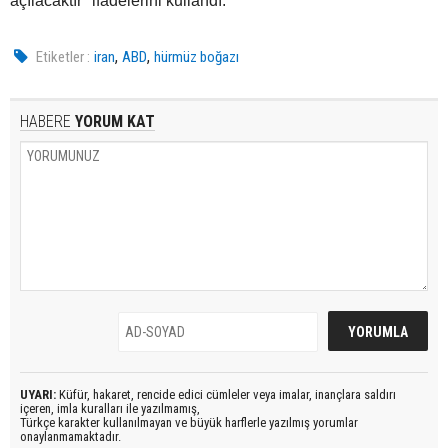
açılacaktır" ifadelerini kullandı.
,
,
Etiketler :
iran
ABD
hürmüz boğazı
HABERE
YORUM KAT
UYARI:
Küfür, hakaret, rencide edici cümleler veya imalar, inançlara saldırı
içeren, imla kuralları ile yazılmamış,
Türkçe karakter kullanılmayan ve büyük harflerle yazılmış yorumlar
onaylanmamaktadır.