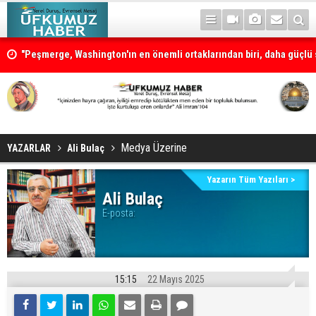
"Peşmerge, Washington'ın en önemli ortaklarından biri, daha güçlü s
desteklenmeli"
Neçirvan Barzani: Kürdistan herkesin ortak vatanı olmaya devam e
Medya Üzerine
YAZARLAR
Ali Bulaç
Yazarın Tüm Yazıları >
Ali Bulaç
E-posta:
15:15
22 Mayıs 2025