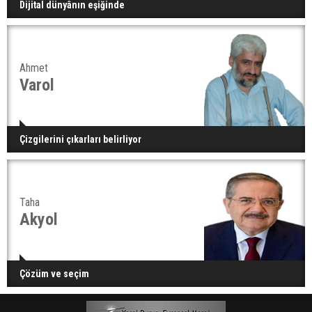
Dijital dünyânın eşiğinde
Ahmet
Varol
Çizgilerini çıkarları belirliyor
Taha
Akyol
Çözüm ve seçim