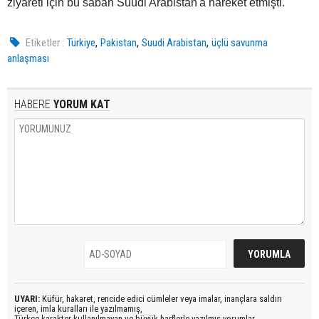
ziyareti için bu sabah Suudi Arabistan'a hareket etmişti.
,
,
,
Etiketler :
Türkiye
Pakistan
Suudi Arabistan
üçlü savunma
anlaşması
HABERE
YORUM KAT
UYARI:
Küfür, hakaret, rencide edici cümleler veya imalar, inançlara saldırı
içeren, imla kuralları ile yazılmamış,
Türkçe karakter kullanılmayan ve büyük harflerle yazılmış yorumlar