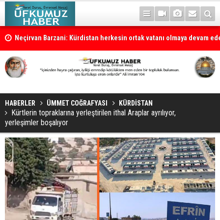
la
Neçirvan Barzani: Kürdistan herkesin ortak vatanı olmaya devam e
HABERLER
ÜMMET COĞRAFYASI
KÜRDİSTAN
Kürtlerin topraklarına yerleştirilen ithal Araplar ayrılıyor,
yerleşimler boşalıyor