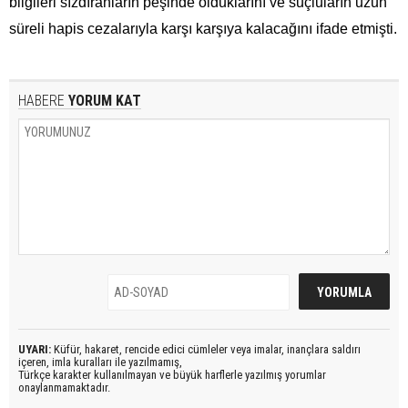
bilgileri sızdıranların peşinde olduklarını ve suçluların uzun
süreli hapis cezalarıyla karşı karşıya kalacağını ifade etmişti.
HABERE
YORUM KAT
UYARI:
Küfür, hakaret, rencide edici cümleler veya imalar, inançlara saldırı
içeren, imla kuralları ile yazılmamış,
Türkçe karakter kullanılmayan ve büyük harflerle yazılmış yorumlar
onaylanmamaktadır.