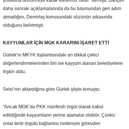
yuvasına dönünceye kadar kararımız nettir” demişti. Bahçeli
daha sonraki açıklamalarında da bu tutumundan geri adım
atmadığını, Demirtaş konusundaki sözünün arkasında
olduğunu belirtmişti.
KAYYUMLAR İÇİN MGK KARARINI İŞARET ETTİ
Gürlek’in MKYK toplantısındaki en dikkat çekici
değerlendirmelerinden biri ise kayyum atanan belediyelere
ilişkin oldu.
Selvi’nin aktardığına göre Gürlek şöyle konuştu:
“Ancak MGK’da PKK münfesih örgüt olarak kabul
edildiğinde kayyumların yerine atamalar olabilir. Çünkü
onlar terör örgütü bağlantısı nedeniyle görevden