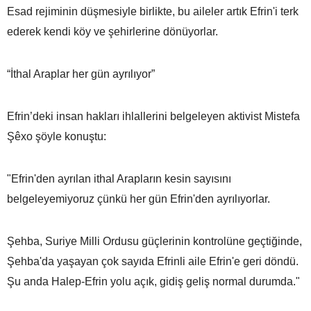
Esad rejiminin düşmesiyle birlikte, bu aileler artık Efrin'i terk
ederek kendi köy ve şehirlerine dönüyorlar.
“İthal Araplar her gün ayrılıyor”
Efrin’deki insan hakları ihlallerini belgeleyen aktivist Mistefa
Şêxo şöyle konuştu:
"Efrin'den ayrılan ithal Arapların kesin sayısını
belgeleyemiyoruz çünkü her gün Efrin'den ayrılıyorlar.
Şehba, Suriye Milli Ordusu güçlerinin kontrolüne geçtiğinde,
Şehba'da yaşayan çok sayıda Efrinli aile Efrin'e geri döndü.
Şu anda Halep-Efrin yolu açık, gidiş geliş normal durumda."