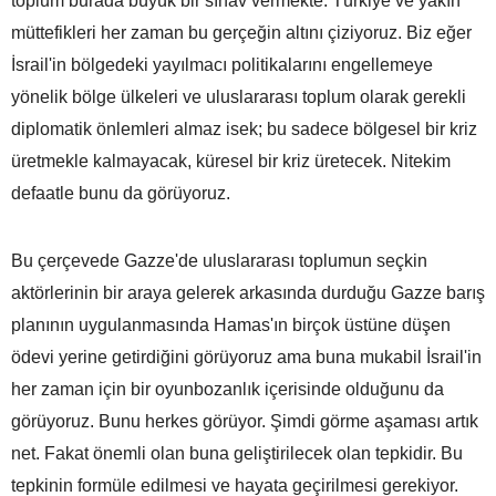
toplum burada büyük bir sınav vermekte. Türkiye ve yakın
müttefikleri her zaman bu gerçeğin altını çiziyoruz. Biz eğer
İsrail'in bölgedeki yayılmacı politikalarını engellemeye
yönelik bölge ülkeleri ve uluslararası toplum olarak gerekli
diplomatik önlemleri almaz isek; bu sadece bölgesel bir kriz
üretmekle kalmayacak, küresel bir kriz üretecek. Nitekim
defaatle bunu da görüyoruz.
Bu çerçevede Gazze'de uluslararası toplumun seçkin
aktörlerinin bir araya gelerek arkasında durduğu Gazze barış
planının uygulanmasında Hamas'ın birçok üstüne düşen
ödevi yerine getirdiğini görüyoruz ama buna mukabil İsrail'in
her zaman için bir oyunbozanlık içerisinde olduğunu da
görüyoruz. Bunu herkes görüyor. Şimdi görme aşaması artık
net. Fakat önemli olan buna geliştirilecek olan tepkidir. Bu
tepkinin formüle edilmesi ve hayata geçirilmesi gerekiyor.