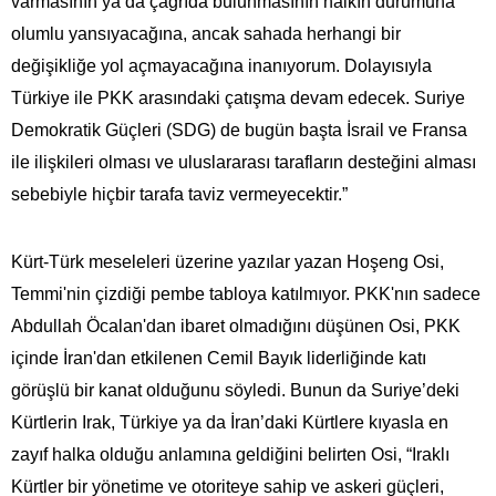
varmasının ya da çağrıda bulunmasının halkın durumuna
olumlu yansıyacağına, ancak sahada herhangi bir
değişikliğe yol açmayacağına inanıyorum. Dolayısıyla
Türkiye ile PKK arasındaki çatışma devam edecek. Suriye
Demokratik Güçleri (SDG) de bugün başta İsrail ve Fransa
ile ilişkileri olması ve uluslararası tarafların desteğini alması
sebebiyle hiçbir tarafa taviz vermeyecektir.”
Kürt-Türk meseleleri üzerine yazılar yazan Hoşeng Osi,
Temmi'nin çizdiği pembe tabloya katılmıyor. PKK'nın sadece
Abdullah Öcalan'dan ibaret olmadığını düşünen Osi, PKK
içinde İran'dan etkilenen Cemil Bayık liderliğinde katı
görüşlü bir kanat olduğunu söyledi. Bunun da Suriye’deki
Kürtlerin Irak, Türkiye ya da İran’daki Kürtlere kıyasla en
zayıf halka olduğu anlamına geldiğini belirten Osi, “Iraklı
Kürtler bir yönetime ve otoriteye sahip ve askeri güçleri,