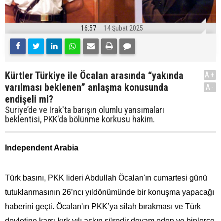
16:57
14 Şubat 2025
Kürtler Türkiye ile Öcalan arasında “yakında
A+
varılması beklenen” anlaşma konusunda
A-
endişeli mi?
Suriye’de ve Irak'ta barışın olumlu yansımaları
beklentisi, PKK'da bölünme korkusu hakim.
Independent Arabia
Türk basını, PKK lideri Abdullah Öcalan'ın cumartesi günü
tutuklanmasının 26’ncı yıldönümünde bir konuşma yapacağı
haberini geçti. Öcalan'ın PKK’ya silah bırakması ve Türk
devletine karşı kırk yılı aşkın süredir devam eden ve binlerce