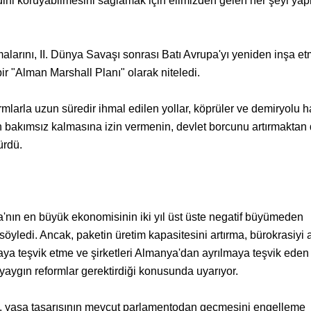
dini koruyabilmesini sağlamak için elimizden gelen her şeyi yap
larını, II. Dünya Savaşı sonrası Batı Avrupa'yı yeniden inşa e
bir "Alman Marshall Planı" olarak niteledi.
mlarla uzun süredir ihmal edilen yollar, köprüler ve demiryolu ha
ın bakımsız kalmasına izin vermenin, devlet borcunu artırmaktan
ürdü.
pa'nın en büyük ekonomisinin iki yıl üst üste negatif büyümeden
söyledi. Ancak, paketin üretim kapasitesini artırma, bürokrasiyi 
ya teşvik etme ve şirketleri Almanya'dan ayrılmaya teşvik ede
 yaygın reformlar gerektirdiği konusunda uyarıyor.
 yasa tasarısının mevcut parlamentodan geçmesini engelleme