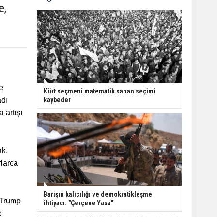
e,
ve
Kürt seçmeni matematik sanan seçimi
adı
kaybeder
 artışı
ak,
rlarca
Barışın kalıcılığı ve demokratikleşme
 Trump
ihtiyacı: "Çerçeve Yasa"
k