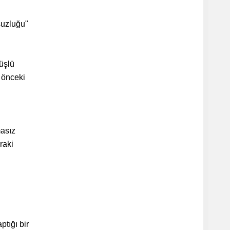
suzluğu"
üşlü
ı önceki
masız
raki
ptığı bir