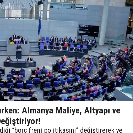
ırken: Almanya Maliye, Altyapı ve
ğiştiriyor!
diği “borç freni politikasını” değiştirerek ve