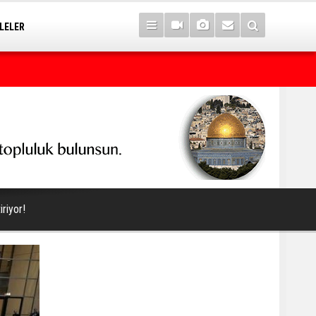
LELER
Kürt seçmeni matematik sanan seçimi kaybeder
riyor!