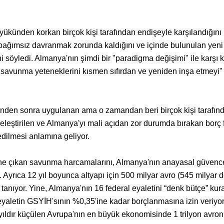
yükünden korkan birçok kişi tarafından endişeyle karşılandığını
 bağımsız davranmak zorunda kaldığını ve içinde bulunulan yen
 söyledi. Almanya'nın şimdi bir "paradigma değişimi" ile karşı 
savunma yeteneklerini kısmen sıfırdan ve yeniden inşa etmeyi"
zinden sonra uygulanan ama o zamandan beri birçok kişi tarafın
 eleştirilen ve Almanya'yı mali açıdan zor durumda bırakan borç 
edilmesi anlamına geliyor.
ne çıkan savunma harcamalarını, Almanya'nın anayasal güvence
. Ayrıca 12 yıl boyunca altyapı için 500 milyar avro (545 milyar d
 tanıyor. Yine, Almanya'nın 16 federal eyaletini “denk bütçe” kura
eyaletin GSYİH'sının %0,35'ine kadar borçlanmasına izin veriyor
i yıldır küçülen Avrupa'nın en büyük ekonomisinde 1 trilyon avro