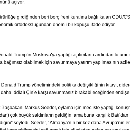
nünü açıyor.
ürürlüğe girdiğinden beri borç freni kuralına bağlı kalan CDU/C
konomik ortodoksluğundan önemli bir kopuşu ifade ediyor.
onald Trump'ın Moskova'ya yaptığı açılımların ardından tutumu
a bağımsız olabilmek için savunmaya yatırım yapılmasının acil
n Donald Trump yönetimindeki politika değişikliğinin kıtayı, gide
daha iddialı Çin'e karşı savunmasız bırakabileceğinden endişe 
t Başbakanı Markus Soeder, oylama için mecliste yaptığı konu
) çok büyük saldırıların geldiğini ama buna karşılık Batı’dan
diğini” söyledi. Soeder, "Almanya'nın bir kez daha Avrupa'nın e