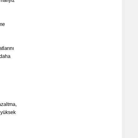
malıyız"
tme
tlarını
 daha
azaltma,
n yüksek