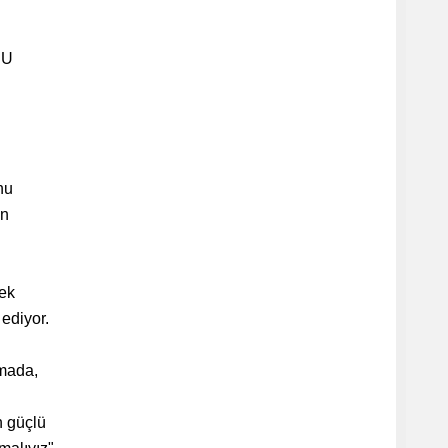
SU
nu
en
rek
ediyor.
şmada,
n güçlü