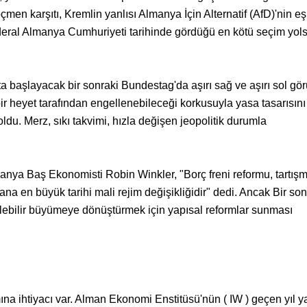
n karşıtı, Kremlin yanlısı Almanya İçin Alternatif (AfD)'nin eş
deral Almanya Cumhuriyeti tarihinde gördüğü en kötü seçim yol
 başlayacak bir sonraki Bundestag'da aşırı sağ ve aşırı sol gör
bir heyet tarafından engellenebileceği korkusuyla yasa tasarısın
u. Merz, sıkı takvimi, hızla değişen jeopolitik durumla
nya Baş Ekonomisti Robin Winkler, "Borç freni reformu, tartış
a en büyük tarihi mali rejim değişikliğidir" dedi. Ancak Bir son
lebilir büyümeye dönüştürmek için yapısal reformlar sunması
ına ihtiyacı var. Alman Ekonomi Enstitüsü'nün ( IW ) geçen yıl ya