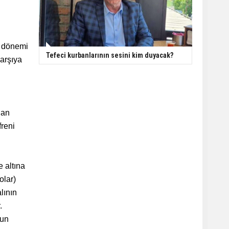
i dönemi
Tefeci kurbanlarının sesini kim duyacak?
karşıya
dan
freni
 altına
olar)
lının
.
nun