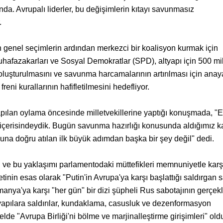
nda. Avrupalı liderler, bu değişimlerin kıtayı savunmasız
.
genel seçimlerin ardından merkezci bir koalisyon kurmak için
afazakarları ve Sosyal Demokratlar (SPD), altyapı için 500 mi
n oluşturulmasını ve savunma harcamalarının artırılması için anay
reni kurallarının hafifletilmesini hedefliyor.
pılan oylama öncesinde milletvekillerine yaptığı konuşmada, "
u içerisindeydik. Bugün savunma hazırlığı konusunda aldığımız kar
una doğru atılan ilk büyük adımdan başka bir şey değil" dedi.
 ve bu yaklaşımı parlamentodaki müttefikleri memnuniyetle karşı
etinin esas olarak "Putin'in Avrupa'ya karşı başlattığı saldırgan 
manya'ya karşı "her gün" bir dizi şüpheli Rus sabotajının gerçekl
ltyapılara saldırılar, kundaklama, casusluk ve dezenformasyon
de "Avrupa Birliği'ni bölme ve marjinalleştirme girişimleri" ol