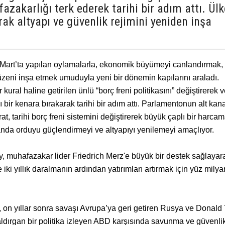
azakarlığı terk ederek tarihi bir adım attı. Ülk
ak altyapı ve güvenlik rejimini yeniden inşa
art’ta yapılan oylamalarla, ekonomik büyümeyi canlandırmak,
zeni inşa etmek umuduyla yeni bir dönemin kapılarını araladı.
ural haline getirilen ünlü “borç freni politikasını” değiştirerek 
ı bir kenara bırakarak tarihi bir adım attı. Parlamentonun alt kan
 tarihi borç freni sistemini değiştirerek büyük çaplı bir harcama
planda orduyu güçlendirmeyi ve altyapıyı yenilemeyi amaçlıyor.
, muhafazakar lider Friedrich Merz'e büyük bir destek sağlayar
i yıllık daralmanın ardından yatırımları artırmak için yüz milya
, on yıllar sonra savaşı Avrupa’ya geri getiren Rusya ve Donald
aldırgan bir politika izleyen ABD karşısında savunma ve güvenli