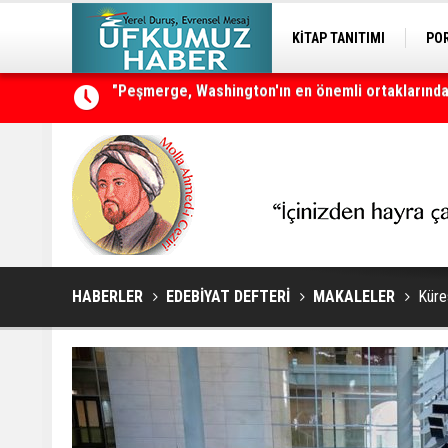
KİTAP TANITIMI
PO
Neçirvan Barzani: Kürdistan herkesin ortak vata
HABERLER
EDEBİYAT DEFTERİ
MAKALELER
Küre