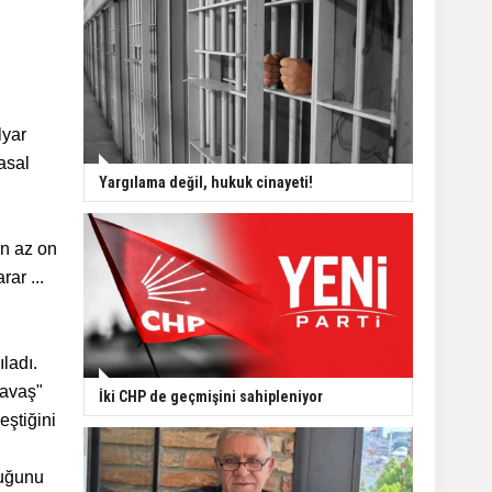
lyar
asal
Yargılama değil, hukuk cinayeti!
En az on
ar ...
ladı.
savaş"
İki CHP de geçmişini sahipleniyor
eştiğini
duğunu