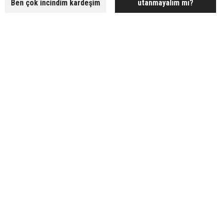
Ben çok incindim kardeşim
utanmayalım mı?