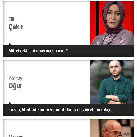
Elif
Çakır
Milletvekili mi onay makamı mı?
Yıldıray
Oğur
Lozan, Medeni Kanun ve unutulan bir İsviçreli hukukçu