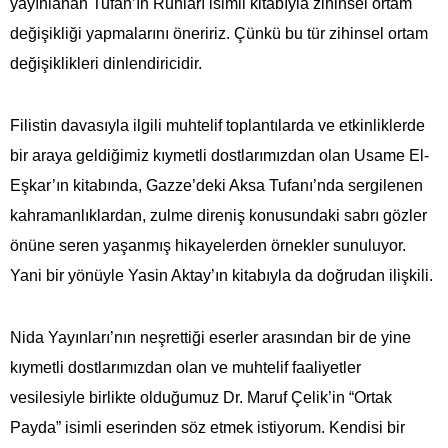
yayınlanan Tufan’ın Ruhları isimli kitabıyla zihinsel ortam
değişikliği yapmalarını öneririz. Çünkü bu tür zihinsel ortam
değişiklikleri dinlendiricidir.
Filistin davasıyla ilgili muhtelif toplantılarda ve etkinliklerde
bir araya geldiğimiz kıymetli dostlarımızdan olan Usame El-
Eşkar’ın kitabında, Gazze’deki Aksa Tufanı’nda sergilenen
kahramanlıklardan, zulme direniş konusundaki sabrı gözler
önüne seren yaşanmış hikayelerden örnekler sunuluyor.
Yani bir yönüyle Yasin Aktay’ın kitabıyla da doğrudan ilişkili.
Nida Yayınları’nın neşrettiği eserler arasından bir de yine
kıymetli dostlarımızdan olan ve muhtelif faaliyetler
vesilesiyle birlikte olduğumuz Dr. Maruf Çelik’in “Ortak
Payda” isimli eserinden söz etmek istiyorum. Kendisi bir