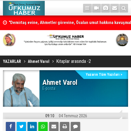
"Demirtaş evine, Ahmetler görevine, Öcalan umut hakkına kavuşmal
Çerçeve yasanın teklifinin kapsamı ve maddelerin tamamı
Kitaplar arasında -2
YAZARLAR
Ahmet Varol
Yazarın Tüm Yazıları >
Ahmet Varol
E-posta:
09:10
04 Temmuz 2026