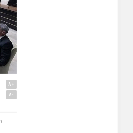
A+
A-
n