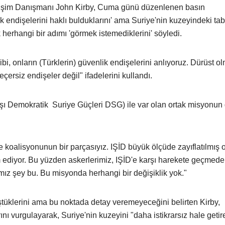
tişim Danışmanı John Kirby, Cuma günü düzenlenen basın
ik endişelerini haklı bulduklarını' ama Suriye'nin kuzeyindeki ta
k herhangi bir adımı 'görmek istemediklerini' söyledi.
ibi, onların (Türklerin) güvenlik endişelerini anlıyoruz. Dürüst o
çersiz endişeler değil" ifadelerini kullandı.
ı Demokratik Suriye Güçleri DSG) ile var olan ortak misyonu
koalisyonunun bir parçasıyız. IŞİD büyük ölçüde zayıflatılmış 
am ediyor. Bu yüzden askerlerimiz, IŞİD'e karşı harekete geçme
ğımız şey bu. Bu misyonda herhangi bir değişiklik yok."
üklerini ama bu noktada detay veremeyeceğini belirten Kirby,
ını vurgulayarak, Suriye'nin kuzeyini "daha istikrarsız hale geti