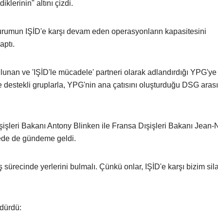
klerinin" altını çizdi.
 durumun IŞİD'e karşı devam eden operasyonların kapasitesini
aptı.
unan ve 'IŞİD'le mücadele' partneri olarak adlandırdığı YPG'ye 
 destekli gruplarla, YPG'nin ana çatısını oluşturduğu DSG aras
leri Bakanı Antony Blinken ile Fransa Dışişleri Bakanı Jean-
mede de gündeme geldi.
iş sürecinde yerlerini bulmalı. Çünkü onlar, IŞİD'e karşı bizim sil
rdürdü: