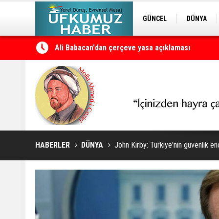
GÜNCEL
DÜNYA
Ali Babacan'dan çerçeve yasa açıklaması
EDİTÖRDEN
KURDÎ
Petrol erzan bû
HABERLER
DÜNYA
John Kirby: Türkiye'nin güvenlik end