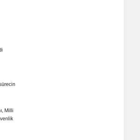
di
sürecin
, Milli
venlik