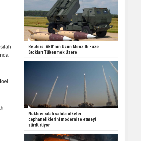
silah
Reuters: ABD’nin Uzun Menzilli Füze
Stokları Tükenmek Üzere
ında
Noel
ah
Nükleer silah sahibi ülkeler
cephaneliklerini modernize etmeyi
sürdürüyor