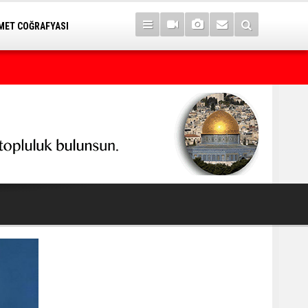
ET COĞRAFYASI
7 yıl sonra Serê Kaniyê'ye dönüşler yarın başlıyor