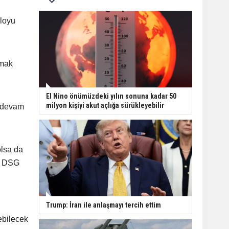
bloyu
lmak
El Nino önümüzdeki yılın sonuna kadar 50
milyon kişiyi akut açlığa sürükleyebilir
n devam
olsa da
de DSG
Trump: İran ile anlaşmayı tercih ettim
rebilecek