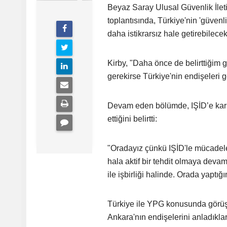
Beyaz Saray Ulusal Güvenlik İle
toplantısında, Türkiye'nin 'güvenl
daha istikrarsız hale getirebilece
Kirby, "Daha önce de belirttiğim g
gerekirse Türkiye'nin endişeleri ge
Devam eden bölümde, IŞİD’e karş
ettiğini belirtti:
"Oradayız çünkü IŞİD'le mücadele 
hala aktif bir tehdit olmaya dev
ile işbirliği halinde. Orada yaptı
Türkiye ile YPG konusunda görüşt
Ankara'nın endişelerini anladıklar