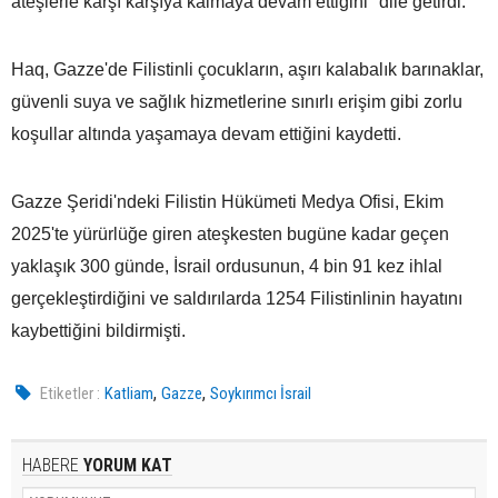
ateşlerle karşı karşıya kalmaya devam ettiğini" dile getirdi.
Haq, Gazze'de Filistinli çocukların, aşırı kalabalık barınaklar,
güvenli suya ve sağlık hizmetlerine sınırlı erişim gibi zorlu
koşullar altında yaşamaya devam ettiğini kaydetti.
Gazze Şeridi'ndeki Filistin Hükümeti Medya Ofisi, Ekim
2025'te yürürlüğe giren ateşkesten bugüne kadar geçen
yaklaşık 300 günde, İsrail ordusunun, 4 bin 91 kez ihlal
gerçekleştirdiğini ve saldırılarda 1254 Filistinlinin hayatını
kaybettiğini bildirmişti.
,
,
Etiketler :
Katliam
Gazze
Soykırımcı İsrail
HABERE
YORUM KAT