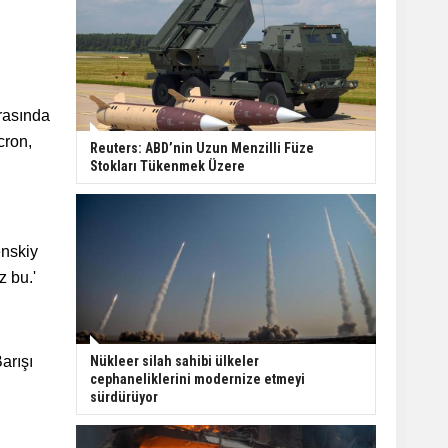
rasında
cron,
Reuters: ABD’nin Uzun Menzilli Füze
Stokları Tükenmek Üzere
enskiy
z bu.'
arışı
Nükleer silah sahibi ülkeler
cephaneliklerini modernize etmeyi
sürdürüyor