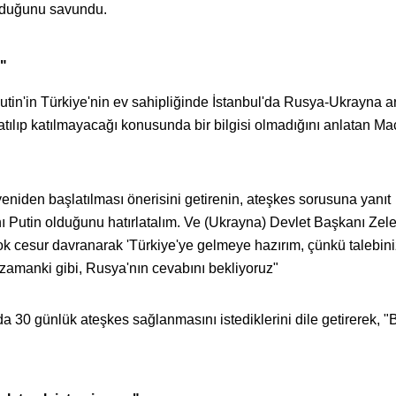
lduğunu savundu.
z"
tin'in Türkiye'nin ev sahipliğinde İstanbul'da Rusya-Ukrayna a
tılıp katılmayacağı konusunda bir bilgisi olmadığını anlatan Ma
niden başlatılması önerisini getirenin, ateşkes sorusuna yanıt
Putin olduğunu hatırlatalım. Ve (Ukrayna) Devlet Başkanı Zel
k cesur davranarak 'Türkiye'ye gelmeye hazırım, çünkü talebini
 zamanki gibi, Rusya'nın cevabını bekliyoruz"
30 günlük ateşkes sağlanmasını istediklerini dile getirerek, "B