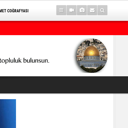
ET COĞRAFYASI
7 yıl sonra Serê Kaniyê'ye dönüşler yarın başlıyor