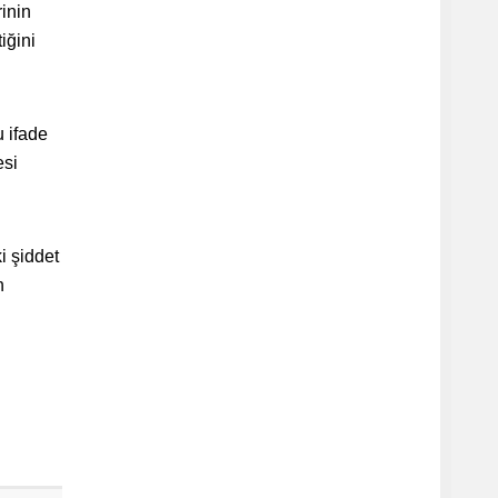
inin
iğini
 ifade
esi
i şiddet
n