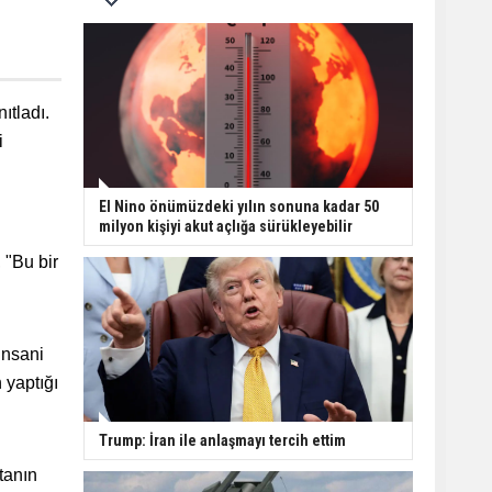
ıtladı.
i
El Nino önümüzdeki yılın sonuna kadar 50
milyon kişiyi akut açlığa sürükleyebilir
 "Bu bir
insani
 yaptığı
Trump: İran ile anlaşmayı tercih ettim
tanın