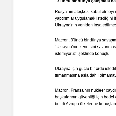
"3'üncü bir dünya çatışması b
Rusya'nın ateşkesi kabul etmeyi r
yaptırımlar uygulamak istediğini
Ukrayna'nın yeniden inşa edilmesi 
Macron, 3'üncü bir dünya savaşın
"Ukrayna'nın kendisini savunması
istemiyoruz" şeklinde konuştu.
Ukrayna için güçlü bir ordu istedi
tırmanmasına asla dahil olmamaya
Macron, Fransa'nın nükleer caydı
başkalarının güvenliği için bede
belirli Avrupa ülkelerine konuşl