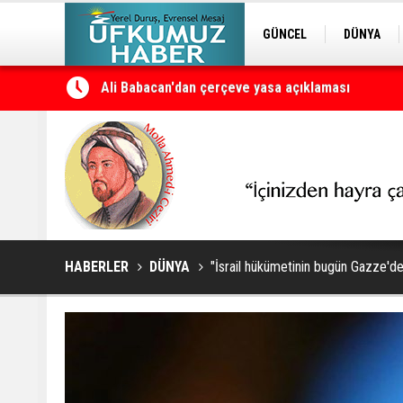
GÜNCEL
DÜNYA
EDİTÖRDEN
KURDÎ
Petrol erzan bû
HABERLER
DÜNYA
"İsrail hükümetinin bugün Gazze'de