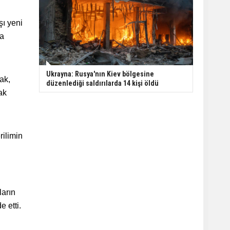
şı yeni
ra
Ukrayna: Rusya'nın Kiev bölgesine
ak,
düzenlediği saldırılarda 14 kişi öldü
ak
rilimin
ların
 etti.