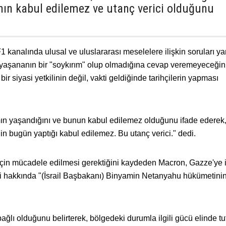
ının kabul edilemez ve utanç verici olduğunu
kanalında ulusal ve uluslararası meselelere ilişkin soruları yan
yaşananın bir "soykırım" olup olmadığına cevap veremeyeceğin
 siyasi yetkilinin değil, vakti geldiğinde tarihçilerin yapması
ın yaşandığını ve bunun kabul edilemez olduğunu ifade ederek,
in bugün yaptığı kabul edilemez. Bu utanç verici." dedi.
ı için mücadele edilmesi gerektiğini kaydeden Macron, Gazze'ye 
si hakkında "(İsrail Başbakanı) Binyamin Netanyahu hükümetinin
bağlı olduğunu belirterek, bölgedeki durumla ilgili gücü elinde tu