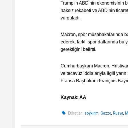
Trump'ın ABD'nin ekonomisinin b
haksız rekabeti ve ABD'nin ticaret
vurguladı.
Macron, spor müsabakalarında ba
ederek, farklı spor dallarında bu
gerektiğini belirtti.
Cumhurbaşkanı Macron, Hristiyan 
ve tecavüz iddialarıyla ilgili y
Fransa Başbakanı François Bayrou
Kaynak: AA
,
,
,
Etiketler :
soykırım
Gazze
Rusya
M