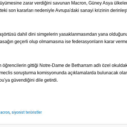
üyümesine zarar verdiğini savunan Macron, Güney Asya ülkeler
teki son kararları nedeniyle Avrupa'daki sanayi krizinin derinleşt
şörtüsü dahil dini simgelerin yasaklanmasından yana olduğunu
 yasağın geçerli olup olmamasına ise federasyonların karar verm
öğrencilerin gittiği Notre-Dame de Betharram adlı özel okuldak
arın meclis soruşturma komisyonunda açıklamalarda bulunacak ola
'ya güvendiğini dile getirdi.
,
acron
siyonist teröristler