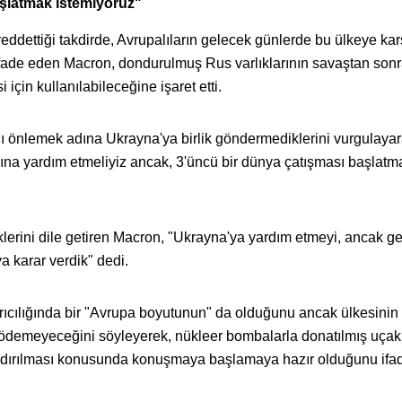
aşlatmak istemiyoruz"
eddettiği takdirde, Avrupalıların gelecek günlerde bu ülkeye kar
 ifade eden Macron, dondurulmuş Rus varlıklarının savaştan son
için kullanılabileceğine işaret etti.
ı önlemek adına Ukrayna'ya birlik göndermediklerini vurgulayar
na yardım etmeliyiz ancak, 3'üncü bir dünya çatışması başlatm
klerini dile getiren Macron, "Ukrayna'ya yardım etmeyi, ancak ge
 karar verdik" dedi.
rıcılığında bir "Avrupa boyutunun" da olduğunu ancak ülkesinin
l ödemeyeceğini söyleyerek, nükleer bombalarla donatılmış uçak
andırılması konusunda konuşmaya başlamaya hazır olduğunu ifade