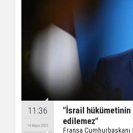
"İsrail hükümetinin
11:36
edilemez"
14 Mayıs 2025
Fransa Cumhurbaşkanı 