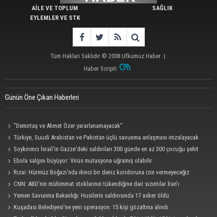
AİLE VE TOPLUM
SAĞLIK
EYLEMLER VE STK
Tüm Hakları Saklıdır © 2008
Ufkumuz Haber
|
Haber Scripti
Günün Öne Çıkan Haberleri
"Demirtaş ve Ahmet Özer yararlanamayacak"
Türkiye, Suudi Arabistan ve Pakistan üçlü savunma anlaşması imzalayacak
Soykırımcı İsrail'in Gazze'deki saldırıları 300 günde en az 300 çocuğu şehit
etti
Ebola salgını büyüyor: Virüs mutasyona uğramış olabilir
Rızai: Hürmüz Boğazı'nda ikinci bir deniz koridoruna izin vermeyeceğiz
CNN: ABD'nin mühimmat stoklarının tükendiğine dair sızıntılar İran'ı
cesaretlendirebilir
Yemen Savunma Bakanlığı: Husilerin saldırısında 17 asker öldü
Kuşadası Belediyesi'ne yeni operasyon: 15 kişi gözaltına alındı