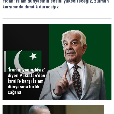
Fidan: İslam dünyasının sesini yükselteceğiz, zulmün
karşısında dimdik duracağız
.
‘İran’ın yanındayız’
diyen Pakistan’dan
İsrail'e karşı İslam
dünyasına birlik
çağrısı