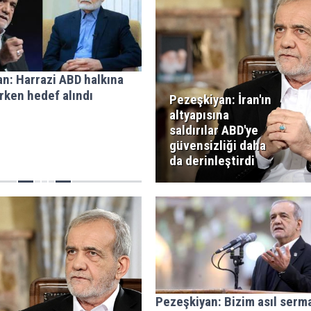
n: Harrazi ABD halkına
rken hedef alındı
Pezeşkiyan: İran'ın
altyapısına
saldırılar ABD'ye
güvensizliği daha
da derinleştirdi
Pezeşkiyan: Bizim asıl ser