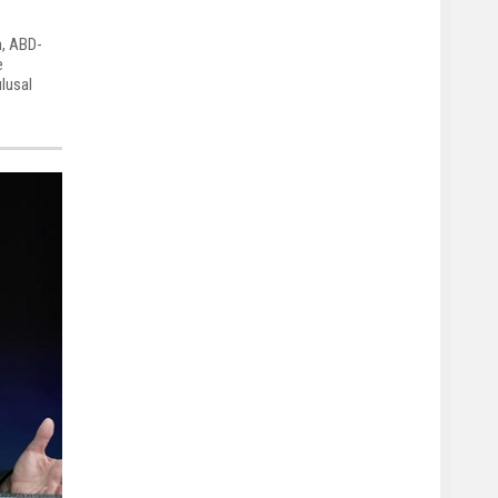
, ABD-
e
ulusal