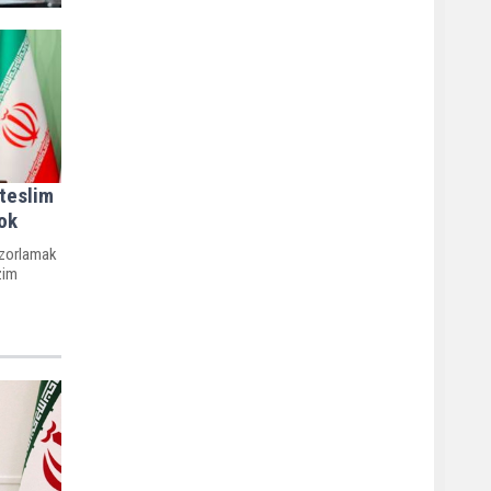
 teslim
ok
 zorlamak
zim