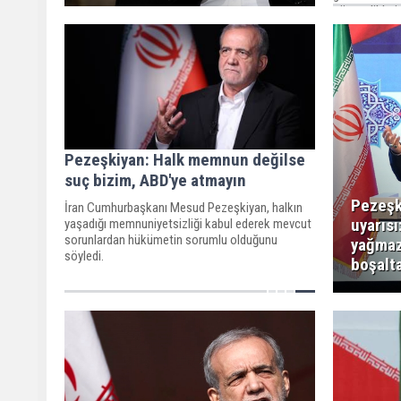
gösterdiklerin
Pezeşkiyan: Halk memnun değilse
suç bizim, ABD'ye atmayın
Pezeşk
İran Cumhurbaşkanı Mesud Pezeşkiyan, halkın
uyarıs
yaşadığı memnuniyetsizliği kabul ederek mevcut
sorunlardan hükümetin sorumlu olduğunu
yağmaz
söyledi.
boşalt