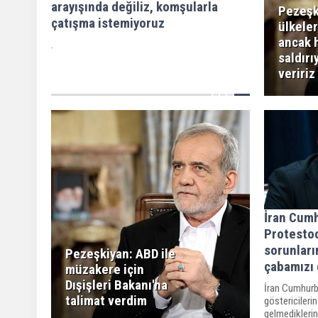
arayışında değiliz, komşularla
Pezeşk
çatışma istemiyoruz
ülkeler
ancak 
.
saldırı
veririz
İran Cum
Protestoc
sorunları
Pezeşkiyan: ABD ile
çabamızı 
müzakere için
Dışişleri Bakanı'na
İran Cumhur
talimat verdim
göstericileri
gelmediklerin