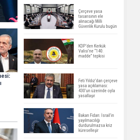
Çerçeve yasa
tasarısının ele
alınacağı Milli
Güvenlik Kurulu bugün
toplanıyor
KDP’den Kerkük
Valisi’ne “140.
madde” tepkisi
esi:
Feti Yıldız'dan çerçeve
ı
yasa açıklaması:
430'un üzerinde oyla
yasallaşır
Bakan Fidan: İsrail’in
yayılmacılığı
durdurulmazsa kriz
küreselleşir