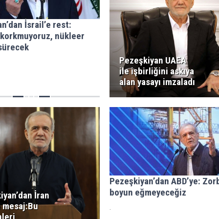
n’dan İsrail’e rest:
 korkmuyoruz, nükleer
sürecek
Pezeşkiyan UAEA
ile işbirliğini askıya
alan yasayı imzaladı
Pezeşkiyan’dan ABD’ye: Zor
boyun eğmeyeceğiz
iyan’dan İran
a mesaj:Bu
.
leri