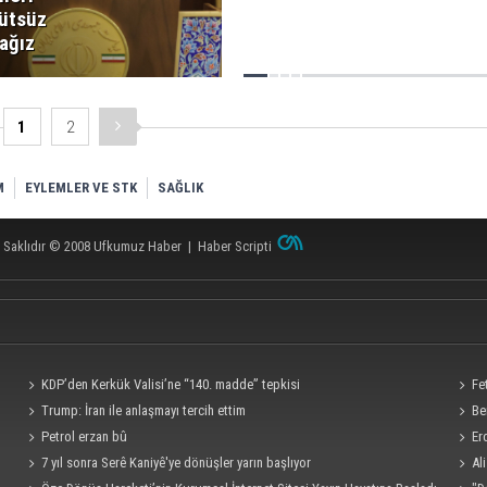
ütsüz
ağız
1
2
M
EYLEMLER VE STK
SAĞLIK
 Saklıdır © 2008
Ufkumuz Haber
|
Haber Scripti
KDP’den Kerkük Valisi’ne “140. madde” tepkisi
Fe
Trump: İran ile anlaşmayı tercih ettim
Be
Petrol erzan bû
Er
7 yıl sonra Serê Kaniyê'ye dönüşler yarın başlıyor
Al