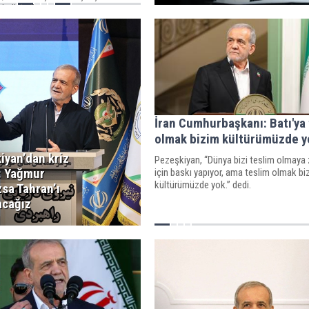
i söyledi.
İran Cumhurbaşkanı: Batı'ya
olmak bizim kültürümüzde y
iyan’dan kriz
Pezeşkiyan, “Dünya bizi teslim olmaya
ı: Yağmur
için baskı yapıyor, ama teslim olmak bi
kültürümüzde yok.” dedi.
sa Tahran’ı
acağız