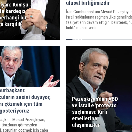
ulusal birliğimizdir
iyan: Komşu
le kardeşiz
İran Cumhurbaşkanı Mesud Pezeşkiyan
herhangi bir
İsrail saldırılarına rağmen ülke genelind
faaliyetlerin devam ettiğini belirterek, "
ya karşılık
birlik" mesajı verdi.
hurbaşkanı:
uların sesini duyuyor,
Pezeşkiyan'dan ABD
nı çözmek için tüm
ve İsrail'e 'protesto'
gösteriyoruz
suçlaması: Kirli
emellerine
başkanı Mesud Pezeşkiyan,
ulaşamazlar
n itirazlarını görmezden
i, sorunları çözmek için çaba