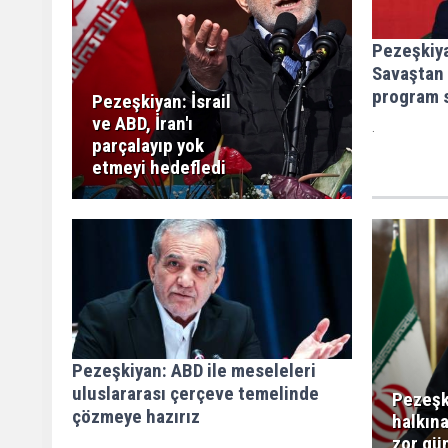
Pezeşkiya
Savaştan
program 
Pezeşkiyan: İsrail
ve ABD, İran'ı
.
parçalayıp yok
etmeyi hedefledi
Pezeşkiyan: ABD ile meseleleri
uluslararası çerçeve temelinde
Pezeşk
çözmeye hazırız
halkın
zor gün
.