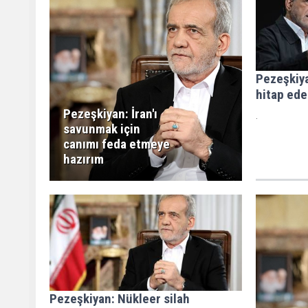
Pezeşkiya
hitap ede
Pezeşkiyan: İran'ı
.
savunmak için
canımı feda etmeye
hazırım
Pezeşkiyan: Nükleer silah