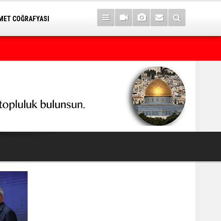
ET COĞRAFYASI
7 yıl sonra Serê Kaniyê'ye dönüşler yarın başlıyor