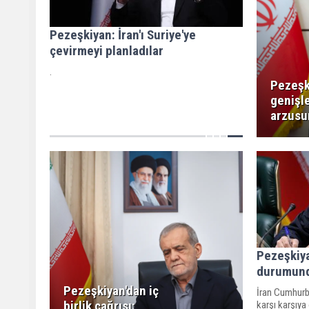
Pezeşkiyan: İran'ı Suriye'ye
çevirmeyi planladılar
.
Pezeşk
genişl
arzusu
Pezeşkiya
durumund
Pezeşkiyan'dan iç
İran Cumhurb
birlik çağrısı:
karşı karşıya