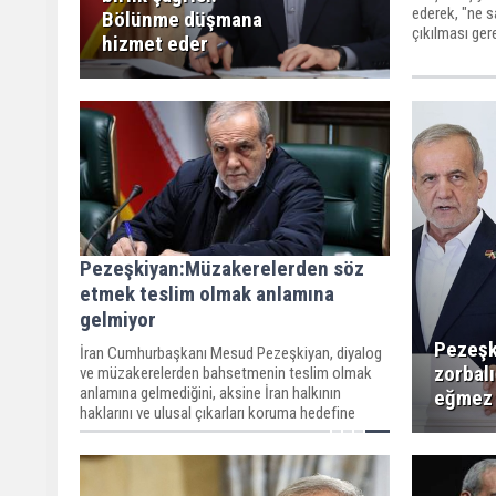
ederek, "ne 
Bölünme düşmana
çıkılması gerek
hizmet eder
Pezeşkiyan:Müzakerelerden söz
etmek teslim olmak anlamına
gelmiyor
Pezeşk
İran Cumhurbaşkanı Mesud Pezeşkiyan, diyalog
zorbal
ve müzakerelerden bahsetmenin teslim olmak
anlamına gelmediğini, aksine İran halkının
eğmez
haklarını ve ulusal çıkarları koruma hedefine
hizmet ettiğini söyledi.