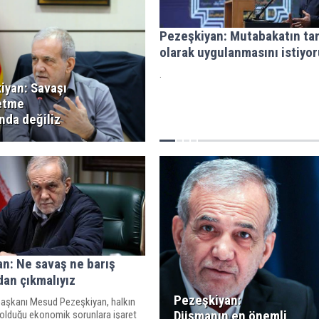
Pezeşkiyan: Mutabakatın ta
olarak uygulanmasını istiyo
.
iyan: Savaşı
etme
nda değiliz
n: Ne savaş ne barış
an çıkmalıyız
Pezeşkiyan:
aşkanı Mesud Pezeşkiyan, halkın
Düşmanın en önemli
 olduğu ekonomik sorunlara işaret