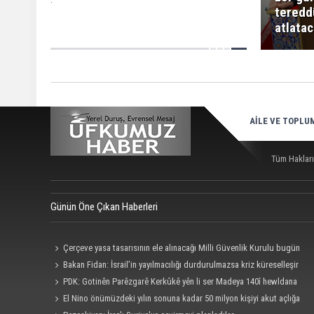
teredd
atlatac
AİLE VE TOPLU
Tüm Hakları
Günün Öne Çıkan Haberleri
Çerçeve yasa tasarısının ele alınacağı Milli Güvenlik Kurulu bugün
toplanıyor
Bakan Fidan: İsrail’in yayılmacılığı durdurulmazsa kriz küreselleşir
PDK: Gotinên Parêzgarê Kerkûkê yên li ser Madeya 140î hewldana
fitneyê ne
El Nino önümüzdeki yılın sonuna kadar 50 milyon kişiyi akut açlığa