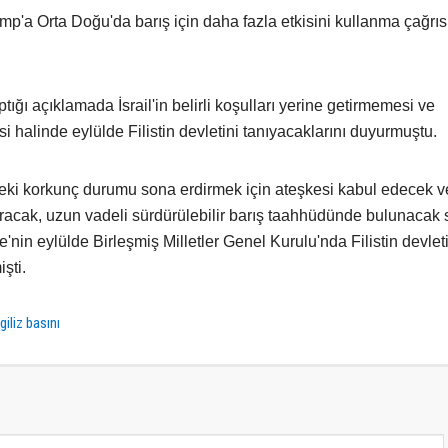
rump'a Orta Doğu'da barış için daha fazla etkisini kullanma çağrıs
ı açıklamada İsrail'in belirli koşulları yerine getirmemesi ve
halinde eylülde Filistin devletini tanıyacaklarını duyurmuştu.
deki korkunç durumu sona erdirmek için ateşkesi kabul edecek ve
dıracak, uzun vadeli sürdürülebilir barış taahhüdünde bulunacak
e'nin eylülde Birleşmiş Milletler Genel Kurulu'nda Filistin devlet
şti.
giliz basını