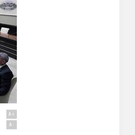
A+
A-