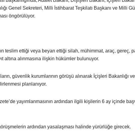
başkanlığında; Adalet Bakanı, Dışişleri Bakanı, İçişleri Bakanı
Genel Sekreteri, Milli İstihbarat Teşkilatı Başkanı ve Milli Gü
ması öngörülüyor.
teslim ettiği veya beyan ettiği silah, mühimmat, araç, gereç, pa
t altına alınmasına ilişkin hükümler bulunuyor.
arın, güvenlik kurumlarının görüşü alınarak İçişleri Bakanlığı ve 
irlenmesi planlanıyor.
ete’de yayımlanmasının ardından ilgili kişilerin 6 ay içinde ba
örüşmelerin ardından yasalaşması halinde yürürlüğe girecek.