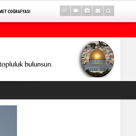
ET COĞRAFYASI
7 yıl sonra Serê Kaniyê'ye dönüşler yarın başlıyor