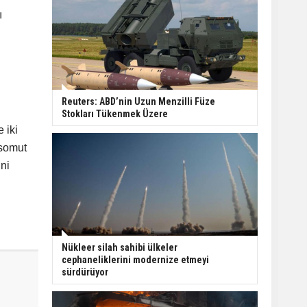
ı
Reuters: ABD’nin Uzun Menzilli Füze
Stokları Tükenmek Üzere
 iki
 somut
ini
Nükleer silah sahibi ülkeler
cephaneliklerini modernize etmeyi
sürdürüyor