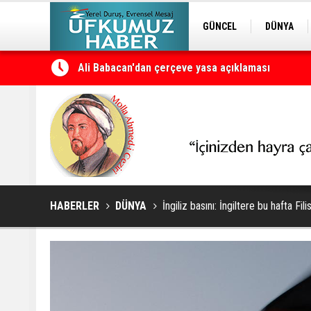
GÜNCEL
DÜNYA
Ali Babacan'dan çerçeve yasa açıklaması
EDİTÖRDEN
KURDÎ
Petrol erzan bû
HABERLER
DÜNYA
İngiliz basını: İngiltere bu hafta Fil