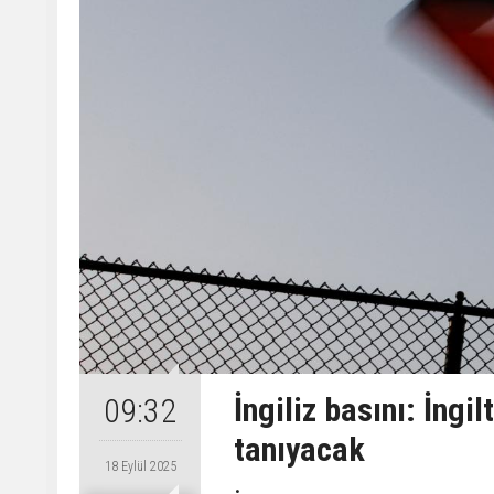
İngiliz basını: İngil
09:32
tanıyacak
18 Eylül 2025
.