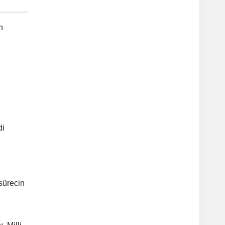
n
di
sürecin