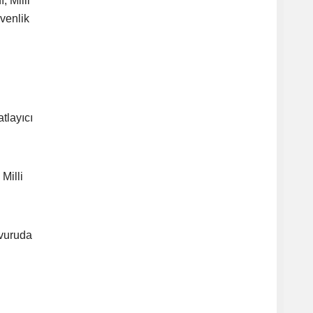
, Milli
venlik
tlayıcı
Milli
şvuruda