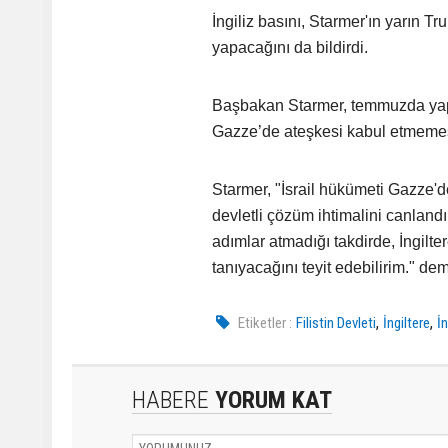
İngiliz basını, Starmer'ın yarın T
yapacağını da bildirdi.
Başbakan Starmer, temmuzda yaptığ
Gazze’de ateşkesi kabul etmemesi 
Starmer, "İsrail hükümeti Gazze'
devletli çözüm ihtimalini canlan
adımlar atmadığı takdirde, İngilter
tanıyacağını teyit edebilirim." demi
,
,
Etiketler :
Filistin Devleti
İngiltere
İn
HABERE
YORUM KAT