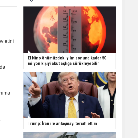
vletini
El Nino önümüzdeki yılın sonuna kadar 50
milyon kişiyi akut açlığa sürükleyebilir
nda
anıma
t
Trump: İran ile anlaşmayı tercih ettim