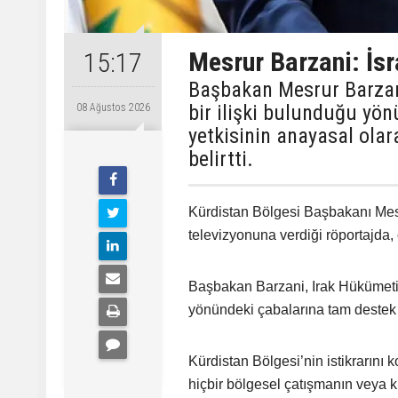
Mesrur Barzani: İsra
15:17
Başbakan Mesrur Barzani,
bir ilişki bulunduğu yön
08 Ağustos 2026
yetkisinin anayasal ola
belirtti.
Kürdistan Bölgesi Başbakanı Mes
televizyonuna verdiği röportajda,
Başbakan Barzani, Irak Hükümetini
yönündeki çabalarına tam destek ve
Kürdistan Bölgesi’nin istikrarını
hiçbir bölgesel çatışmanın veya 