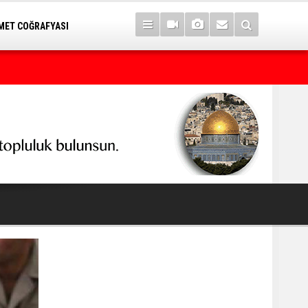
ET COĞRAFYASI
İran'dan Hürmüz Boğazı mesajı: ABD şartlarımızı kabul ederse aç