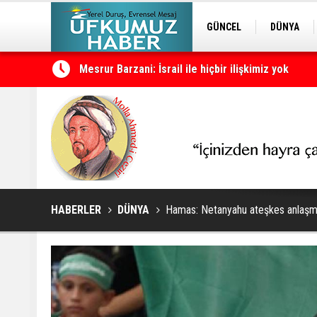
GÜNCEL
DÜNYA
Mesrur Barzani: İsrail ile hiçbir ilişkimiz yok
EDİTÖRDEN
KURDÎ
Cevdet Yılmaz: Türkiye süreci tamamlanırsa Türk
HABERLER
DÜNYA
Hamas: Netanyahu ateşkes anlaşma