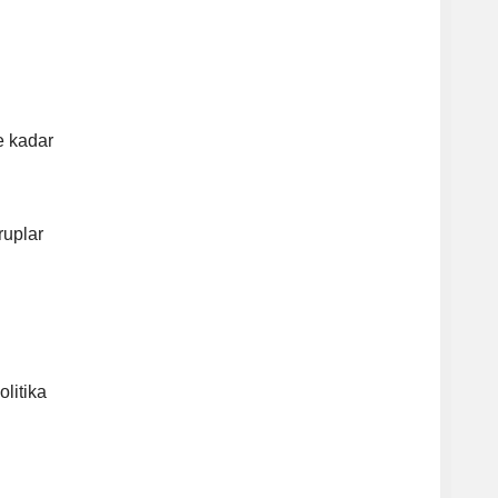
e kadar
ruplar
olitika