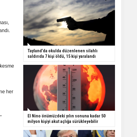
ması,
andı.
Tayland’da okulda düzenlenen silahlı
saldırıda 7 kişi öldü, 15 kişi yaralandı
l kesme
ne her
El Nino önümüzdeki yılın sonuna kadar 50
"
milyon kişiyi akut açlığa sürükleyebilir