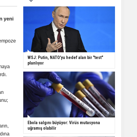
n yeni
ı empoze
WSJ: Putin, NATO'yu hedef alan bir "test"
planlıyor
tmaya
rdı.
an
unu;
Ebola salgını büyüyor: Virüs mutasyona
arın,
uğramış olabilir
adına