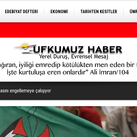
EDEBİYAT DEFTERİ
EKONOMİ
TARİHTEN KESİTLER
ÜMM
EĞİTİM
iye yeni bir döneme girecek
sını engellemeye çalışıyor