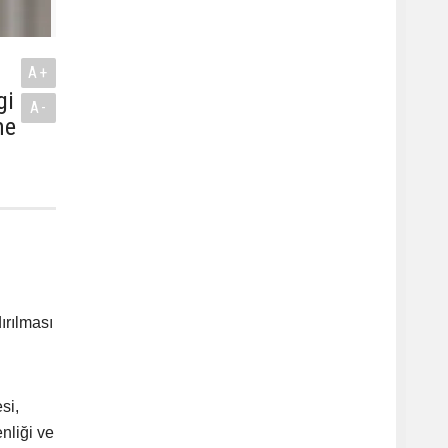
A+
gi
A-
me
ırılması
si,
nliği ve