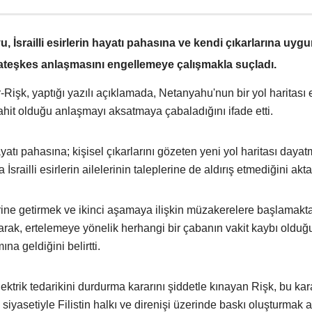
İsrailli esirlerin hayatı pahasına ve kendi çıkarlarına uygu
 ateşkes anlaşmasını engellemeye çalışmakla suçladı.
Rişk, yaptığı yazılı açıklamada, Netanyahu'nun bir yol haritas
hit olduğu anlaşmayı aksatmaya çabaladığını ifade etti.
ayatı pahasına; kişisel çıkarlarını gözeten yeni yol haritası daya
 İsrailli esirlerin ailelerinin taleplerine de aldırış etmediğini akta
ine getirmek ve ikinci aşamaya ilişkin müzakerelere başlamakt
arak, ertelemeye yönelik herhangi bir çabanın vakit kaybı olduğ
na geldiğini belirtti.
lektrik tedarikini durdurma kararını şiddetle kınayan Rişk, bu kar
siyasetiyle Filistin halkı ve direnişi üzerinde baskı oluşturmak 