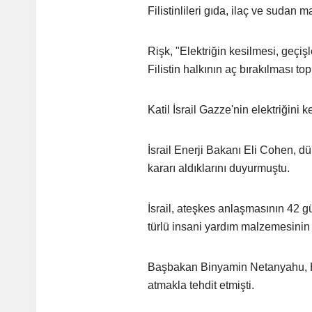
Filistinlileri gıda, ilaç ve suda
Rişk, "Elektriğin kesilmesi, geçiş
Filistin halkının aç bırakılması t
Katil İsrail Gazze'nin elektriğini k
İsrail Enerji Bakanı Eli Cohen, d
kararı aldıklarını duyurmuştu.
İsrail, ateşkes anlaşmasının 42 
türlü insani yardım malzemesinin 
Başbakan Binyamin Netanyahu, Ha
atmakla tehdit etmişti.