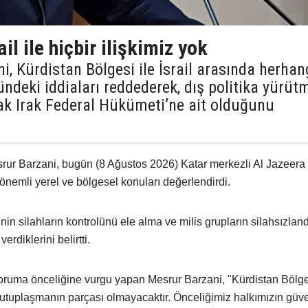
il ile hiçbir ilişkimiz yok
 Kürdistan Bölgesi ile İsrail arasında herhan
ündeki iddiaları reddederek, dış politika yürüt
rak Irak Federal Hükümeti’ne ait olduğunu
rur Barzani, bugün (8 Ağustos 2026) Katar merkezli Al Jazeera
 önemli yerel ve bölgesel konuları değerlendirdi.
n silahların kontrolünü ele alma ve milis grupların silahsızland
rdiklerini belirtti.
 koruma önceliğine vurgu yapan Mesrur Barzani, "Kürdistan Bölge
kutuplaşmanın parçası olmayacaktır. Önceliğimiz halkımızın güve