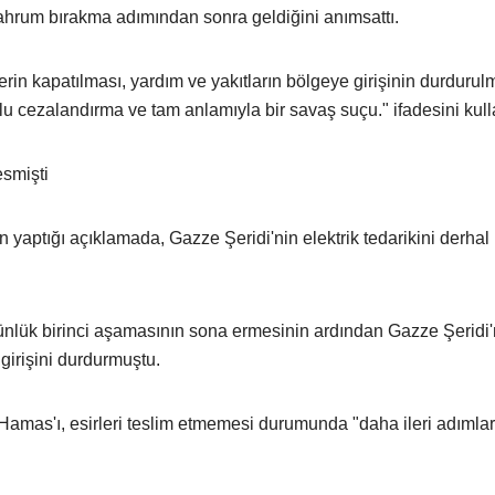
n mahrum bırakma adımından sonra geldiğini anımsattı.
lerin kapatılması, yardım ve yakıtların bölgeye girişinin durdurul
oplu cezalandırma ve tam anlamıyla bir savaş suçu." ifadesini kull
esmişti
ün yaptığı açıklamada, Gazze Şeridi'nin elektrik tedarikini derha
günlük birinci aşamasının sona ermesinin ardından Gazze Şeridi'
girişini durdurmuştu.
mas'ı, esirleri teslim etmemesi durumunda "daha ileri adımlar