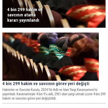
4 bin 299 hakim ve
savcının atama
kararı yayımlandı
4 bin 299 hakim ve savcının görev yeri değişti
Hakimler ve Savcılar Kurulu, 2024 Yılı Adli ve İdari Yargı Kararnamesi'ni
yayımladı. Kararnameyle 4 bin 9’u adli, 290’ı idari yargı olmak üzere 4 bin 299
hakim ve savcının görev yeri değiştirildi.