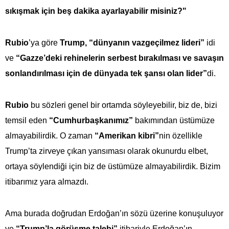
sıkışmak için beş dakika ayarlayabilir misiniz?"
Rubio
’ya göre
Trump, “dünyanın vazgeçilmez lideri”
idi
ve
“Gazze’deki rehinelerin serbest bırakılması ve savaşın
sonlandırılması için de dünyada tek şansı olan lider”
di.
Rubio
bu sözleri genel bir ortamda söyleyebilir, biz de, bizi
temsil eden
“Cumhurbaşkanımız”
bakımından üstümüze
almayabilirdik. O zaman
“Amerikan kibri”
nin özellikle
Trump’ta zirveye çıkan yansıması olarak okunurdu elbet,
ortaya söylendiği için biz de üstümüze almayabilirdik. Bizim
itibarımız yara almazdı.
Ama burada doğrudan Erdoğan’ın sözü üzerine konuşuluyor
ve
“Trump’la görüşme talebi”
itibariyle Erdoğan’ın