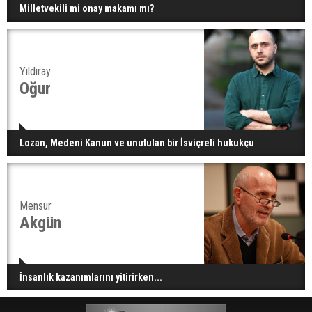
Milletvekili mi onay makamı mı?
Yıldıray
Oğur
Lozan, Medeni Kanun ve unutulan bir İsviçreli hukukçu
Mensur
Akgün
İnsanlık kazanımlarını yitirirken...