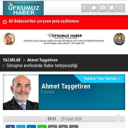
Ali Babacan'dan çerçeve yasa açıklaması
Petrol erzan bû
YAZARLAR
Ahmet Taşgetiren
Görüşme arefesinde Rubio terbiyesizliği
Yazarın Tüm Yazıları >
Ahmet Taşgetiren
E-posta:
09:01
25 Eylül 2025