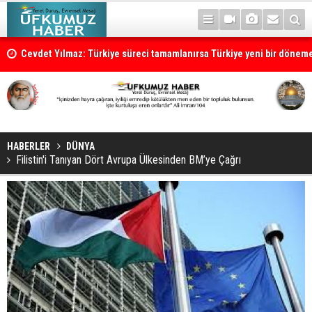
Cevdet Yılmaz: Türkiye süreci tamamlanırsa Türkiye yeni bir dönem
HABERLER
DÜNYA
Filistin'i Tanıyan Dört Avrupa Ülkesinden BM’ye Çağrı