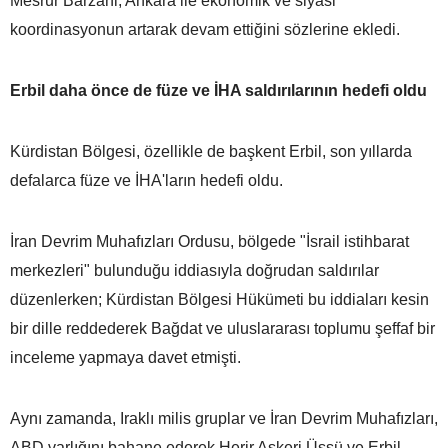
Mesrur Barzani, Ankara ile ekonomik ve siyasi
koordinasyonun artarak devam ettiğini sözlerine ekledi.
Erbil daha önce de füze ve İHA saldırılarının hedefi oldu
Kürdistan Bölgesi, özellikle de başkent Erbil, son yıllarda
defalarca füze ve İHA'ların hedefi oldu.
İran Devrim Muhafızları Ordusu, bölgede "İsrail istihbarat
merkezleri" bulunduğu iddiasıyla doğrudan saldırılar
düzenlerken; Kürdistan Bölgesi Hükümeti bu iddiaları kesin
bir dille reddederek Bağdat ve uluslararası toplumu şeffaf bir
inceleme yapmaya davet etmişti.
Aynı zamanda, Iraklı milis gruplar ve İran Devrim Muhafızları,
ABD varlığını bahane ederek Herir Askeri Üssü ve Erbil