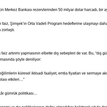
in Merkez Bankası rezervlerinden 50 milyar dolar harcadı, bir a
an faiz, Şimşek’in Orta Vadeli Program hedeflerine ulaşmayı dah
 zorlaştı.
aiz artırımı yapmasının elbette dış sebepleri de var. Bu, “dış gü
masında şöyle deniliyor:
ğilimlerin küresel iktisadi faaliyet, emtia fiyatları ve sermaye ak
lası etkileri…”
kâr gümrük politikası…