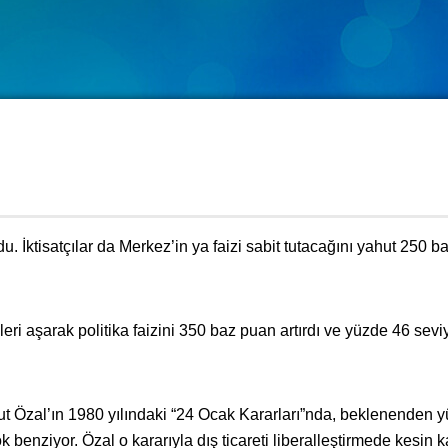
. İktisatçılar da Merkez’in ya faizi sabit tutacağını yahut 250 
ri aşarak politika faizini 350 baz puan artırdı ve yüzde 46 sevi
t Özal’ın 1980 yılındaki “24 Ocak Kararları”nda, beklenenden 
enziyor. Özal o kararıyla dış ticareti liberalleştirmede kesin ka