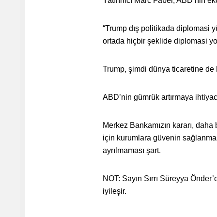
Yatırımcı Marc Faber, ABD’nin eko
“Trump dış politikada diplomasi y
ortada hiçbir şeklide diplomasi y
Trump, şimdi dünya ticaretine de 
ABD’nin gümrük artırmaya ihtiyac
Merkez Bankamızın kararı, daha b
için kurumlara güvenin sağlanması
ayrılmaması şart.
NOT: Sayın Sırrı Süreyya Önder’e 
iyileşir.