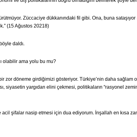
nomi ve dış politikalarının doğru olmadığını belirterek şöyle dem
ürütmüyor. Züccaciye dükkanındaki fil gibi. Ona, buna sataşıyo
ok.” (15 Ağustos 20218)
böyle daldı.
ı olabilir ama yolu bu mu?
ir zor döneme girdiğimizi gösteriyor. Türkiye’nin daha sağlam 
, siyasetin yargıdan elini çekmesi, politikaların “rasyonel zem
acil şifalar nasip etmesi için dua ediyorum. İnşallah en kısa 