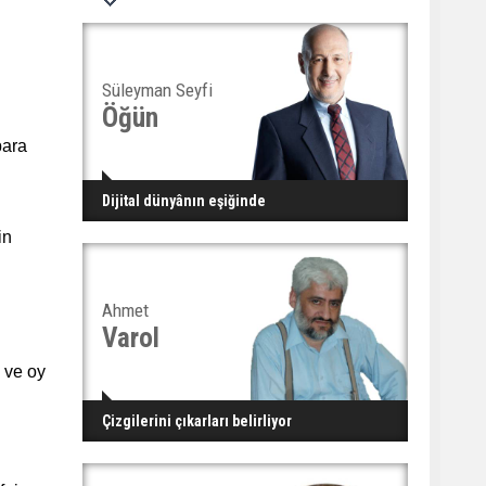
Süleyman Seyfi
Öğün
para
Dijital dünyânın eşiğinde
in
Ahmet
Varol
 ve oy
Çizgilerini çıkarları belirliyor