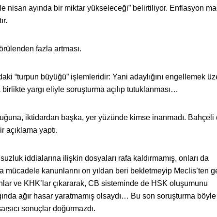
le nisan ayında bir miktar yükseleceği” belirtiliyor. Enflasyon 
ır.
görülenden fazla artması.
ki “turpun büyüğü” işlemleridir: Yani adaylığını engellemek üz
a birlikte yargı eliyle soruşturma açılıp tutuklanması…
duğuna, iktidardan başka, yer yüzünde kimse inanmadı. Bahçeli
ir açıklama yaptı.
suzluk iddialarına ilişkin dosyaları rafa kaldırmamış, onları da
 mücadele kanunlarını on yıldan beri bekletmeyip Meclis’ten g
nlar ve KHK’lar çıkararak, CB sisteminde de HSK oluşumunu
lığında ağır hasar yaratmamış olsaydı… Bu son soruşturma böyle
arsıcı sonuçlar doğurmazdı.