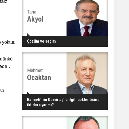
faiz
Taha
Akyol
Çözüm ve seçim
 yoktur.
ugünkü
ayede…
Mehmet
Ocaktan
sa,
Bahçeli’nin Demirtaş’la ilgili beklentisine
iktidar uyar mı?