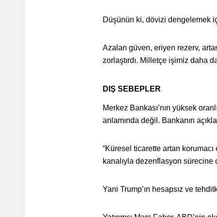
Düşünün ki, dövizi dengelemek iç
Azalan güven, eriyen rezerv, art
zorlaştırdı. Milletçe işimiz daha da
DIŞ SEBEPLER
Merkez Bankası’nın yüksek oranlı f
anlamında değil. Bankanın açıkla
“Küresel ticarette artan korumacı e
kanalıyla dezenflasyon sürecine o
Yani Trump’ın hesapsız ve tehdit