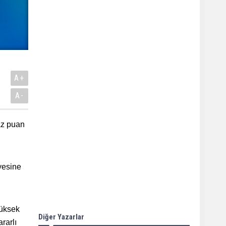
A+
A-
baz puan
yesine
yüksek
Diğer Yazarlar
rarlı