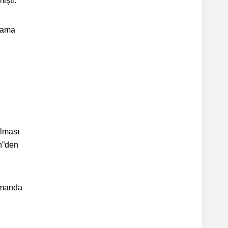
işti:
r ama
olması
in”den
zamanda