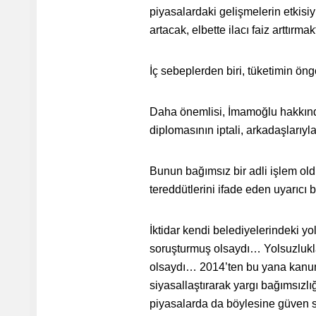
piyasalardaki gelişmelerin etkisiy
artacak, elbette ilacı faiz arttırmakt
İç sebeplerden biri, tüketimin ön
Daha önemlisi, İmamoğlu hakkında
diplomasının iptali, arkadaşlarıyl
Bunun bağımsız bir adli işlem ol
tereddütlerini ifade eden uyarıcı b
İktidar kendi belediyelerindeki yol
soruşturmuş olsaydı… Yolsuzlukla
olsaydı… 2014’ten bu yana kanu
siyasallaştırarak yargı bağımsız
piyasalarda da böylesine güven s