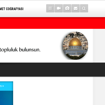
ET COĞRAFYASI
Türkiye, Suudi Arabistan ve Pakistan üçlü savunma anlaşması i
ı >