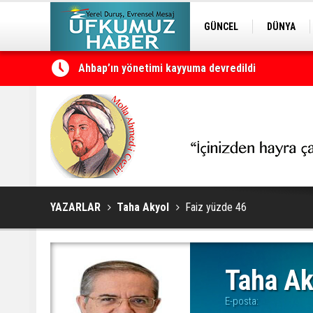
GÜNCEL
DÜNYA
EDİTÖRDEN
KURDÎ
Ahbap’ın yönetimi kayyuma devredildi
CNN: ABD'nin mühimmat stoklarının tükendiğine dair
YAZARLAR
Taha Akyol
Faiz yüzde 46
Taha Ak
E-posta: