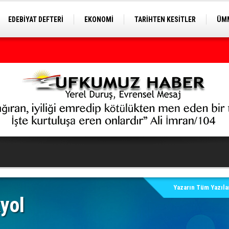
EDEBİYAT DEFTERİ
EKONOMİ
TARİHTEN KESİTLER
ÜMM
EĞİTİM
 sızıntılar İran'ı cesaretlendirebilir
Yazarın Tüm Yazılar
yol