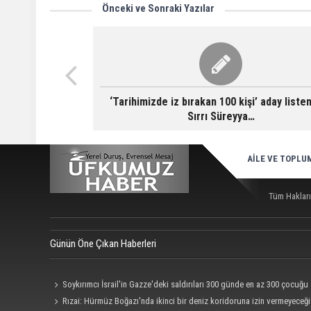
Önceki ve Sonraki Yazılar
‘Tarihimizde iz bırakan 100 kişi’ aday list
Sırrı Süreyya…
AİLE VE TOPLU
Tüm Hakları
Günün Öne Çıkan Haberleri
Soykırımcı İsrail'in Gazze'deki saldırıları 300 günde en az 300 çocuğu
şehit etti
Rızai: Hürmüz Boğazı'nda ikinci bir deniz koridoruna izin vermeyeceğ