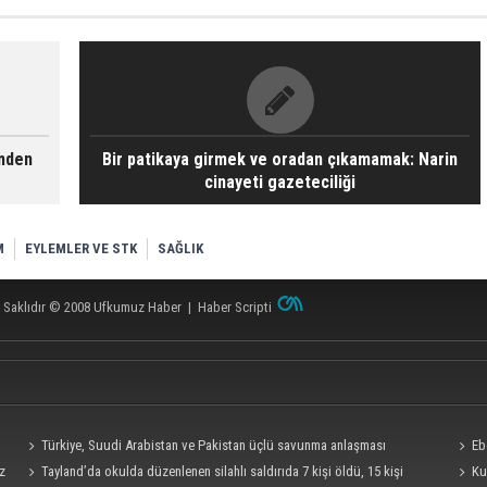
emden
Bir patikaya girmek ve oradan çıkamamak: Narin
cinayeti gazeteciliği
M
EYLEMLER VE STK
SAĞLIK
 Saklıdır © 2008
Ufkumuz Haber
|
Haber Scripti
Türkiye, Suudi Arabistan ve Pakistan üçlü savunma anlaşması
Eb
iz
imzalayacak
Tayland’da okulda düzenlenen silahlı saldırıda 7 kişi öldü, 15 kişi
Ku