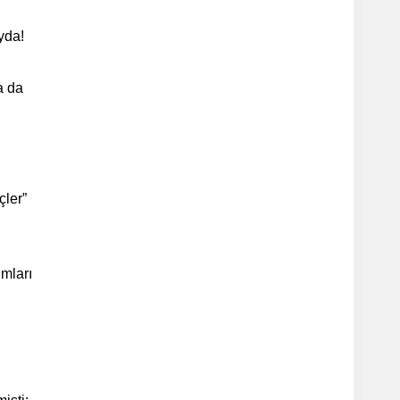
yda!
a da
çler”
ımları