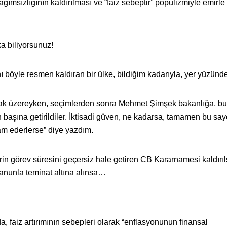
ımsızlığının kaldırılması ve “faiz sebeptir” popülizmiyle emirle 
ka biliyorsunuz!
 böyle resmen kaldıran bir ülke, bildiğim kadarıyla, yer yüzünde
ak üzereyken, seçimlerden sonra Mehmet Şimşek bakanlığa, b
n başına getirildiler. İktisadi güven, ne kadarsa, tamamen bu s
m ederlerse” diye yazdım.
in görev süresini geçersiz hale getiren CB Kararnamesi kaldırıl
anunla teminat altına alınsa…
 faiz artırımının sebepleri olarak “enflasyonunun finansal