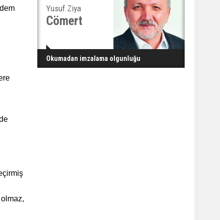
Yusuf Ziya
madem
Cömert
Okumadan imzalama olgunluğu
ere
 de
eçirmiş
 olmaz,