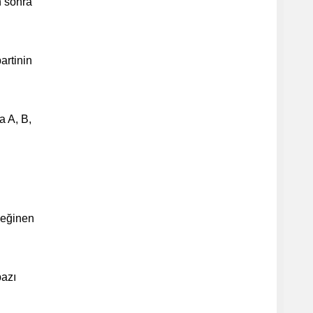
n sonra
artinin
a A, B,
 değinen
bazı