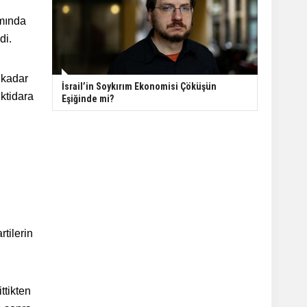
amında
di.
 kadar
İsrail’in Soykırım Ekonomisi Çöküşün
ktidara
Eşiğinde mi?
rtilerin
ttikten