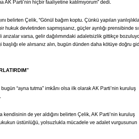
 AK Parti’nin hiçbir faaliyetine katılmıyorum” dedi.
ı belirten Çelik, “Gönül bağım koptu. Çünkü yapılan yanlışlıkla
 hukuk devletinden sapmışsanız, güçler ayrılığı prensibinde sık
rızalar varsa, gelir dağılımındaki adaletsizlik gittikçe bozuluy
 başlığı ele alırsanız alın, bugün dünden daha kötüye doğru gi
RLATIRDIM”
ugün “ayna tutma” imkânı olsa ilk olarak AK Parti’nin kuruluş
.
kendisinin de yer aldığını belirten Çelik, AK Parti’nin kuruluş
hukukun üstünlüğü, yolsuzlukla mücadele ve adalet vurgusunun