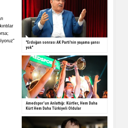
rı
ıntılar
orsa;
diyoruz”
"Erdoğan sonrası AK Parti'nin yaşama şansı
yok"
Amedspor’un Anlattığı: Kürtler, Hem Daha
Kürt Hem Daha Türkiyeli Oldular