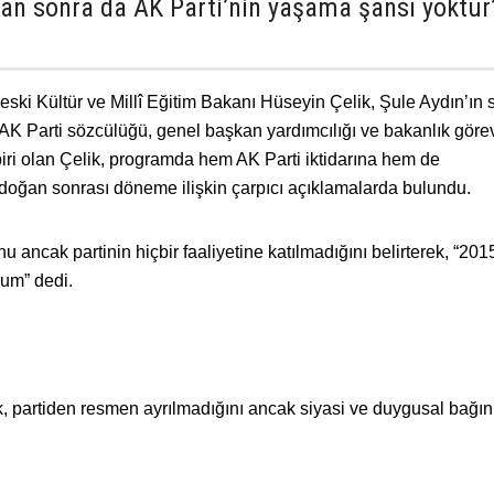
dan sonra da AK Parti’nin yaşama şansı yoktur
 eski Kültür ve Millî Eğitim Bakanı Hüseyin Çelik, Şule Aydın’ın
K Parti sözcülüğü, genel başkan yardımcılığı ve bakanlık görev
biri olan Çelik, programda hem AK Parti iktidarına hem de
ğan sonrası döneme ilişkin çarpıcı açıklamalarda bulundu.
u ancak partinin hiçbir faaliyetine katılmadığını belirterek, “201
dum” dedi.
lik, partiden resmen ayrılmadığını ancak siyasi ve duygusal bağın