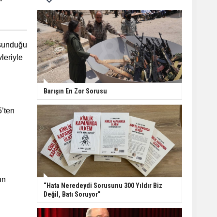
”
 sunduğu
leriyle
Barışın En Zor Sorusu
5’ten
ın
“Hata Neredeydi Sorusunu 300 Yıldır Biz
Değil, Batı Soruyor”