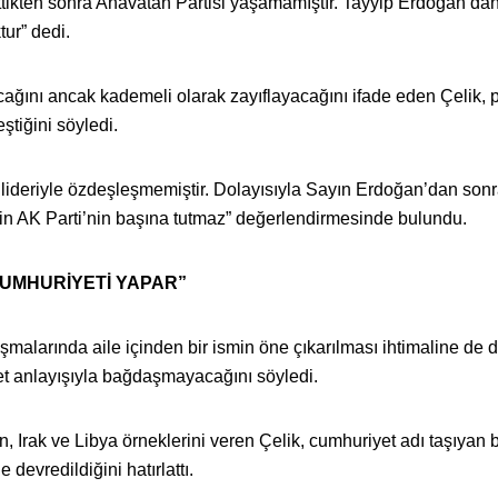
tikten sonra Anavatan Partisi yaşamamıştır. Tayyip Erdoğan’da
ur” dedi.
ağını ancak kademeli olarak zayıflayacağını ifade eden Çelik, p
tiğini söyledi.
ar lideriyle özdeşleşmemiştir. Dolayısıyla Sayın Erdoğan’dan sonr
irin AK Parti’nin başına tutmaz” değerlendirmesinde bulundu.
 CUMHURİYETİ YAPAR”
tışmalarında aile içinden bir ismin öne çıkarılması ihtimaline de
et anlayışıyla bağdaşmayacağını söyledi.
 Irak ve Libya örneklerini veren Çelik, cumhuriyet adı taşıyan 
de devredildiğini hatırlattı.