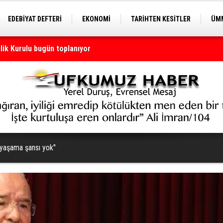
EDEBİYAT DEFTERİ
EKONOMİ
TARİHTEN KESİTLER
ÜMM
nlik Kurulu bugün toplanıyor
EĞİTİM
 yaşama şansı yok"