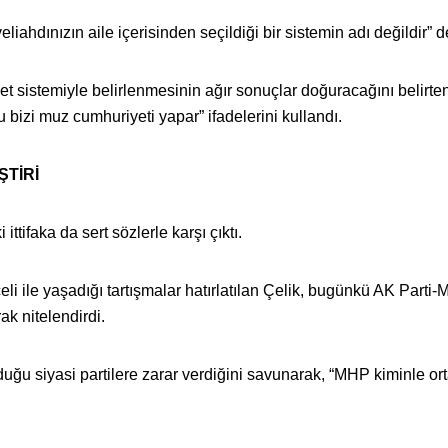
eliahdınızın aile içerisinden seçildiği bir sistemin adı değildir” d
set sistemiyle belirlenmesinin ağır sonuçlar doğuracağını belirte
u bizi muz cumhuriyeti yapar” ifadelerini kullandı.
ŞTİRİ
ttifaka da sert sözlerle karşı çıktı.
i ile yaşadığı tartışmalar hatırlatılan Çelik, bugünkü AK Parti
rak nitelendirdi.
uğu siyasi partilere zarar verdiğini savunarak, “MHP kiminle or