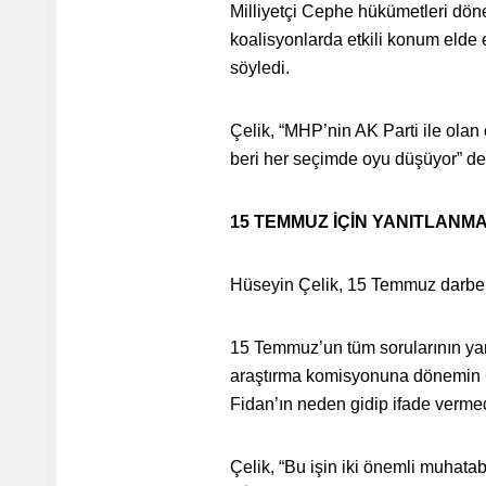
Milliyetçi Cephe hükümetleri dö
koalisyonlarda etkili konum elde e
söyledi.
Çelik, “MHP’nin AK Parti ile olan 
beri her seçimde oyu düşüyor” d
15 TEMMUZ İÇİN YANITLANM
Hüseyin Çelik, 15 Temmuz darbe gi
15 Temmuz’un tüm sorularının yanı
araştırma komisyonuna dönemin 
Fidan’ın neden gidip ifade vermed
Çelik, “Bu işin iki önemli muhata