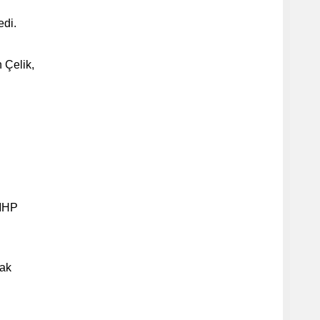
edi.
n Çelik,
-MHP
tak