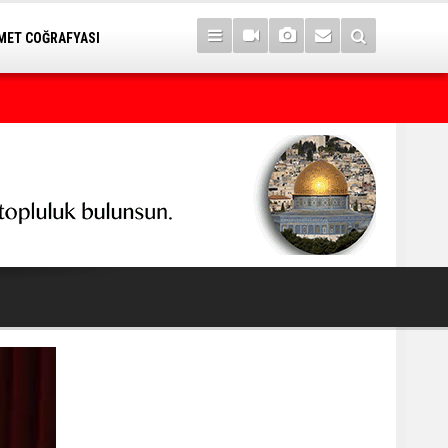
ET COĞRAFYASI
Feti Yıldız'dan çerçeve yasa açıklaması: 430'un üzerinde oyla ya