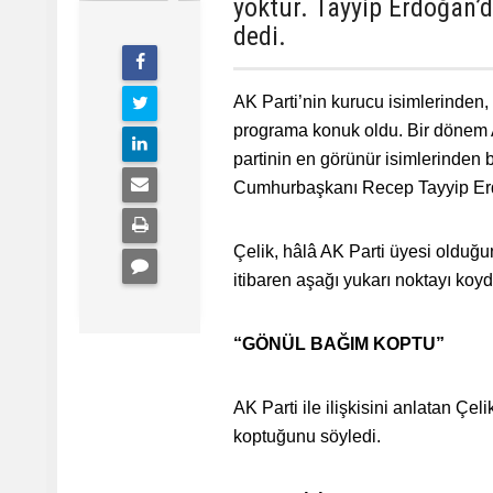
yoktur. Tayyip Erdoğan’
dedi.
AK Parti’nin kurucu isimlerinden,
programa konuk oldu. Bir dönem A
partinin en görünür isimlerinden 
Cumhurbaşkanı Recep Tayyip Erdo
Çelik, hâlâ AK Parti üyesi olduğun
itibaren aşağı yukarı noktayı koy
“GÖNÜL BAĞIM KOPTU”
AK Parti ile ilişkisini anlatan Çe
koptuğunu söyledi.