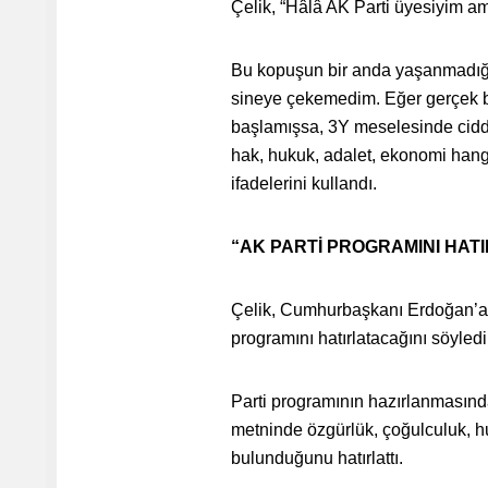
Çelik, “Hâlâ AK Parti üyesiyim ama
Bu kopuşun bir anda yaşanmadığın
sineye çekemedim. Eğer gerçek bir
başlamışsa, 3Y meselesinde ciddi a
hak, hukuk, adalet, ekonomi hangi
ifadelerini kullandı.
“AK PARTİ PROGRAMINI HATI
Çelik, Cumhurbaşkanı Erdoğan’a b
programını hatırlatacağını söyledi
Parti programının hazırlanmasında 
metninde özgürlük, çoğulculuk, 
bulunduğunu hatırlattı.