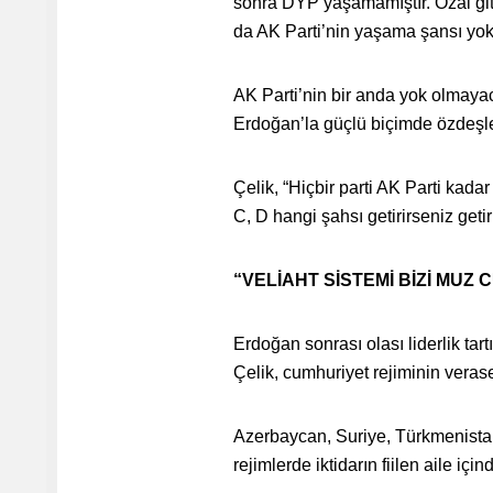
sonra DYP yaşamamıştır. Özal git
da AK Parti’nin yaşama şansı yokt
AK Parti’nin bir anda yok olmayac
Erdoğan’la güçlü biçimde özdeşleş
Çelik, “Hiçbir parti AK Parti kad
C, D hangi şahsı getirirseniz get
“VELİAHT SİSTEMİ BİZİ MUZ
Erdoğan sonrası olası liderlik tar
Çelik, cumhuriyet rejiminin veras
Azerbaycan, Suriye, Türkmenistan,
rejimlerde iktidarın fiilen aile için