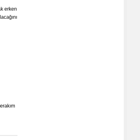
ak erken
lacağını
erakım