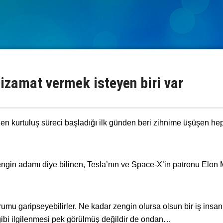
izamat vermek isteyen biri var
n kurtuluş süreci başladığı ilk günden beri zihnime üşüşen he
ngin adamı diye bilinen, Tesla’nın ve Space-X’in patronu Elon
mu garipseyebilirler. Ne kadar zengin olursa olsun bir iş insan
i gibi ilgilenmesi pek görülmüş değildir de ondan…