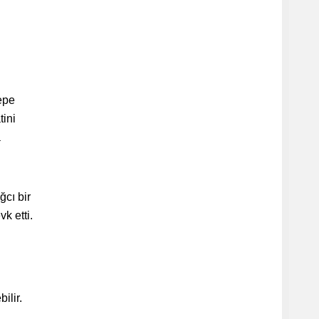
epe
tini
a
ğcı bir
k etti.
ilir.