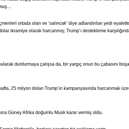
unmuş…
eçmenleri ortada olan ve
‘salıncak’
diye adlandırılan yedi eyalett
dolar ikramiye olarak harcanmış; Trump’ı destekleme karşılığı
bularak durdurmaya çalışsa da, bir yargıç onun bu çabasını boş
afta, 25 milyon doları Trump’ın kampanyasında harcanmak üze
ına Güney Afrika doğumlu Musk karar vermiş oldu.