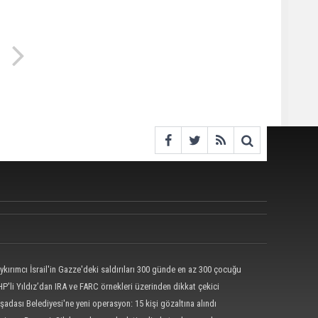
ykırımcı İsrail'in Gazze'deki saldırıları 300 günde en az 300 çocuğu
tti
P'li Yıldız’dan IRA ve FARC örnekleri üzerinden dikkat çekici
ve yasa’ açıklaması
şadası Belediyesi'ne yeni operasyon: 15 kişi gözaltına alındı