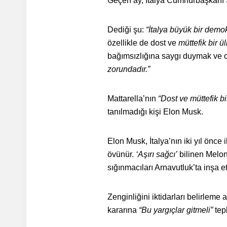
Geçen ay, İtalya Cumhurbaşkanı Se
Dediği şu:
“İtalya büyük bir demok
özellikle de dost ve
müttefik bir ü
bağımsızlığına saygı duymak ve
zorundadır.”
Mattarella’nın
“Dost ve müttefik b
tanılmadığı kişi Elon Musk.
Elon Musk, İtalya’nın iki yıl önc
övünür.
‘Aşırı sağcı’
bilinen Meloni
sığınmacıları Arnavutluk’ta inşa e
Zenginliğini iktidarları belirlem
kararına
“Bu yargıçlar
gitmeli”
tepk