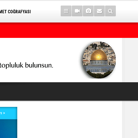
ET COĞRAFYASI
Kürt seçmeni matematik sanan seçimi kaybeder
ı >