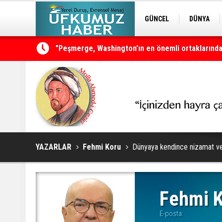
GÜNCEL
DÜNYA
EDİTÖRDEN
KURDÎ
"Peşmerge, Washington'ın en önemli ortaklarından
Neçirvan Barzani: Kürdistan herkesin ortak vata
YAZARLAR
Fehmi Koru
Dünyaya kendince nizamat ve
Fehmi 
E-posta: