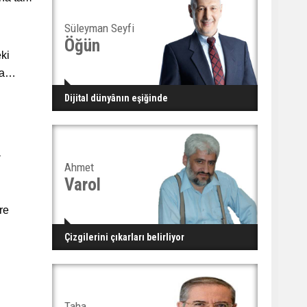
Süleyman Seyfi
Öğün
eki
nda…
Dijital dünyânın eşiğinde
a
Ahmet
Varol
re
Çizgilerini çıkarları belirliyor
Taha