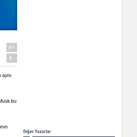
A+
A-
p aynı
 Musk bu
ının
Diğer Yazarlar