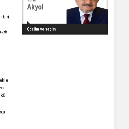
Akyol
biri,
Çözüm ve seçim
nmak
makla
en
nkü.
rgı