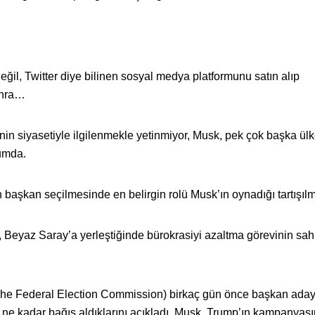
ğil, Twitter diye bilinen sosyal medya platformunu satın alıp
sonra…
in siyasetiyle ilgilenmekle yetinmiyor, Musk, pek çok başka ül
rumda.
aşkan seçilmesinde en belirgin rolü Musk’ın oynadığı tartışıl
 Beyaz Saray’a yerleştiğinde bürokrasiyi azaltma görevinin sah
e Federal Election Commission) birkaç gün önce başkan adayl
ne kadar bağış aldıklarını açıkladı. Musk, Trump’ın kampanyas