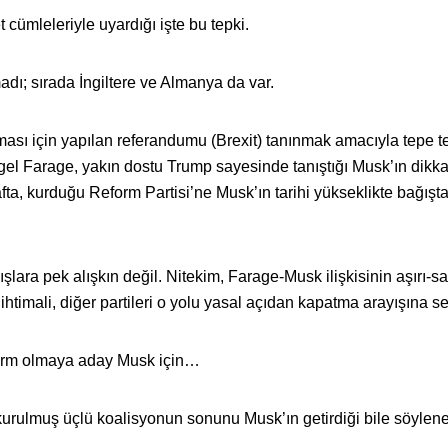
cümleleriyle uyardığı işte bu tepki.
adı; sırada İngiltere ve Almanya da var.
ması için yapılan referandumu (Brexit) tanınmak amacıyla tepe t
igel Farage, yakın dostu Trump sayesinde tanıştığı Musk’ın dikka
a, kurduğu Reform Partisi’ne Musk’ın tarihi yükseklikte bağışt
şlara pek alışkın değil. Nitekim, Farage-Musk ilişkisinin aşırı-sa
ihtimali, diğer partileri o yolu yasal açıdan kapatma arayışına sev
tform olmaya aday Musk için…
rulmuş üçlü koalisyonun sonunu Musk’ın getirdiği bile söyleneb