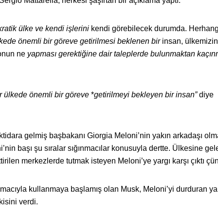
rgio Mattarella, herkesi şaşırtan bir açıklama yaptı.
ratik ülke ve kendi işlerini
kendi görebilecek durumda. Herhangi 
lkede önemli bir göreve getirilmesi beklenen bir
insan, ülkemizin
 onun ne
yapması gerektiğine dair taleplerde bulunmaktan kaçı
ir ülkede önemli bir göreve
*
getirilmeyi bekleyen bir insan”
diye
e iktidara gelmiş başbakanı Giorgia Meloni’nin yakın arkadaşı ol
’nin başı şu sıralar sığınmacılar konusuyla dertte. Ülkesine gel
ttirilen merkezlerde tutmak isteyen Meloni’ye yargı karşı çıktı çü
e amacıyla kullanmaya başlamış olan Musk, Meloni’yi durduran ya
isini verdi.