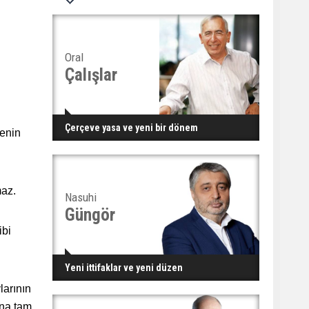
Oral
Çalışlar
Çerçeve yasa ve yeni bir dönem
kenin
maz.
Nasuhi
Güngör
ibi
Yeni ittifaklar ve yeni düzen
arının
ına tam