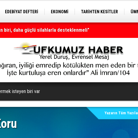
EDEBİYAT DEFTERİ
EKONOMİ
TARİHTEN KESİTLER
ÜMM
EĞİTİM
 biri, daha güçlü silahlarla desteklenmeli"
nı olmaya devam edecek
rmek isteyen biri var
Yazarın Tüm Yazılar
Koru