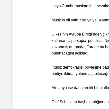
İtalya Cumhurbaşkanı’nın nezaket 
Musk’ın eli yalnız İtalya’ya uzanm
Ülkesinin Avrupa Birliği’nden çık
kullanan
‘aşırı-sağcı’
politikacı N
kazanmış durumda. Farage bu haft
bulunacağını açıkladı.
İngiliz demokrasisi böylesine bağı
partiye iktidar yolunu açabileceği 
Almanya ise daha renkli bir pla
Olaf Scholz’un başbakanlığında ku