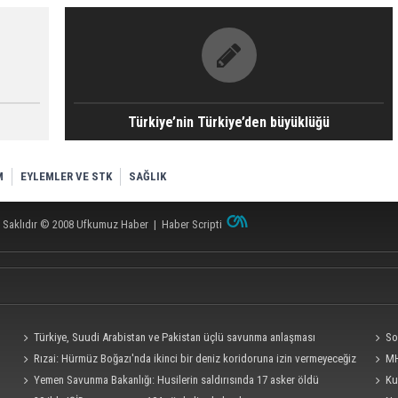
Türkiye’nin Türkiye’den büyüklüğü
M
EYLEMLER VE STK
SAĞLIK
 Saklıdır © 2008
Ufkumuz Haber
|
Haber Scripti
Türkiye, Suudi Arabistan ve Pakistan üçlü savunma anlaşması
So
imzalayacak
Rızai: Hürmüz Boğazı'nda ikinci bir deniz koridoruna izin vermeyeceğiz
şehit e
MH
Yemen Savunma Bakanlığı: Husilerin saldırısında 17 asker öldü
‘çerçe
Ku