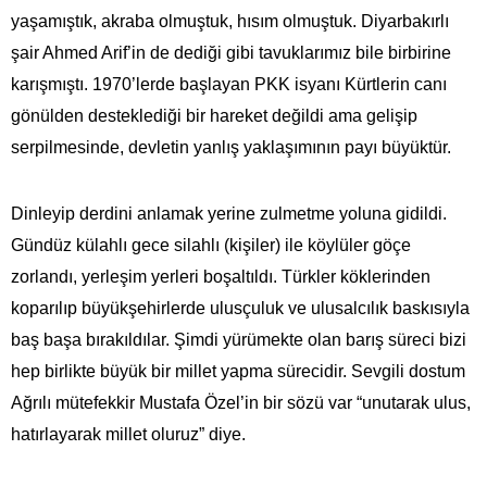
yaşamıştık, akraba olmuştuk, hısım olmuştuk. Diyarbakırlı
şair Ahmed Arif’in de dediği gibi tavuklarımız bile birbirine
karışmıştı. 1970’lerde başlayan PKK isyanı Kürtlerin canı
gönülden desteklediği bir hareket değildi ama gelişip
serpilmesinde, devletin yanlış yaklaşımının payı büyüktür.
Dinleyip derdini anlamak yerine zulmetme yoluna gidildi.
Gündüz külahlı gece silahlı (kişiler) ile köylüler göçe
zorlandı, yerleşim yerleri boşaltıldı. Türkler köklerinden
koparılıp büyükşehirlerde ulusçuluk ve ulusalcılık baskısıyla
baş başa bırakıldılar. Şimdi yürümekte olan barış süreci bizi
hep birlikte büyük bir millet yapma sürecidir. Sevgili dostum
Ağrılı mütefekkir Mustafa Özel’in bir sözü var “unutarak ulus,
hatırlayarak millet oluruz” diye.