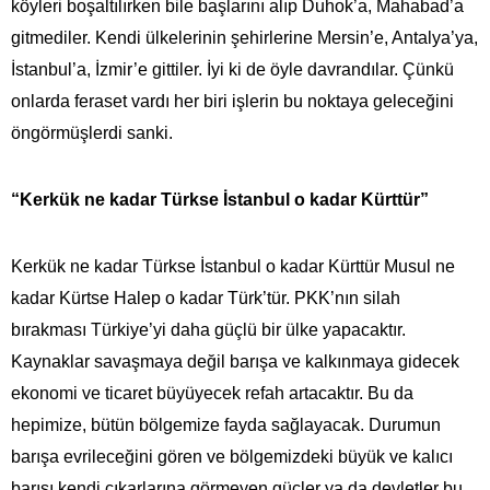
köyleri boşaltılırken bile başlarını alıp Duhok’a, Mahabad’a
gitmediler. Kendi ülkelerinin şehirlerine Mersin’e, Antalya’ya,
İstanbul’a, İzmir’e gittiler. İyi ki de öyle davrandılar. Çünkü
onlarda feraset vardı her biri işlerin bu noktaya geleceğini
öngörmüşlerdi sanki.
“Kerkük ne kadar Türkse İstanbul o kadar Kürttür”
Kerkük ne kadar Türkse İstanbul o kadar Kürttür Musul ne
kadar Kürtse Halep o kadar Türk’tür. PKK’nın silah
bırakması Türkiye’yi daha güçlü bir ülke yapacaktır.
Kaynaklar savaşmaya değil barışa ve kalkınmaya gidecek
ekonomi ve ticaret büyüyecek refah artacaktır. Bu da
hepimize, bütün bölgemize fayda sağlayacak. Durumun
barışa evrileceğini gören ve bölgemizdeki büyük ve kalıcı
barışı kendi çıkarlarına görmeyen güçler ya da devletler bu