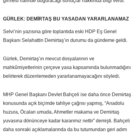
girmesi halinde doğuracağı sonuçlar hakkında bilgi verdi.
GÜRLEK: DEMİRTAŞ BU YASADAN YARARLANAMAZ
Selvi’nin yazısına göre toplantıda eski HDP Eş Genel
Başkanı Selahattin Demirtaş’ın durumu da gündeme geldi.
Gürlek, Demirtaş’ın mevcut dosyalarının ve
mahkûmiyetlerinin çerçeve yasa kapsamında bulunmadığını
belirterek düzenlemeden yararlanamayacağını söyledi.
MHP Genel Başkanı Devlet Bahçeli ise daha önce Demirtaş
konusunda açık biçimde tahliye çağrısı yapmış, “Anadolu
huzura, Öcalan umuda, Ahmetler makama ve Demirtaş
yuvasına dönünceye kadar kararımız nettir” demişti. Bahçeli
daha sonraki açıklamalarında da bu tutumundan geri adım