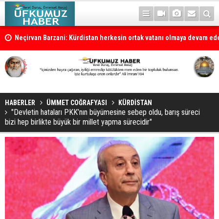
la
Neçirvan Barzani: Kürdistan herkesin ortak vatanı olmaya devam e
HABERLER
ÜMMET COĞRAFYASI
KÜRDİSTAN
"Devletin hataları PKK’nın büyümesine sebep oldu, barış süreci
bizi hep birlikte büyük bir millet yapma sürecidir"