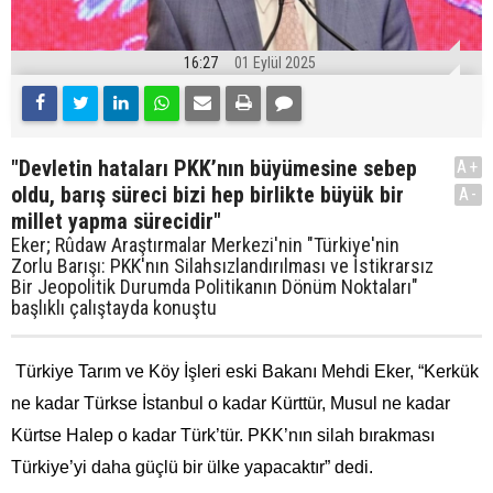
16:27
01 Eylül 2025
"Devletin hataları PKK’nın büyümesine sebep
A+
oldu, barış süreci bizi hep birlikte büyük bir
A-
millet yapma sürecidir"
Eker; Rûdaw Araştırmalar Merkezi'nin "Türkiye'nin
Zorlu Barışı: PKK'nın Silahsızlandırılması ve İstikrarsız
Bir Jeopolitik Durumda Politikanın Dönüm Noktaları"
başlıklı çalıştayda konuştu
Türkiye Tarım ve Köy İşleri eski Bakanı Mehdi Eker, “Kerkük
ne kadar Türkse İstanbul o kadar Kürttür, Musul ne kadar
Kürtse Halep o kadar Türk’tür. PKK’nın silah bırakması
Türkiye’yi daha güçlü bir ülke yapacaktır” dedi.