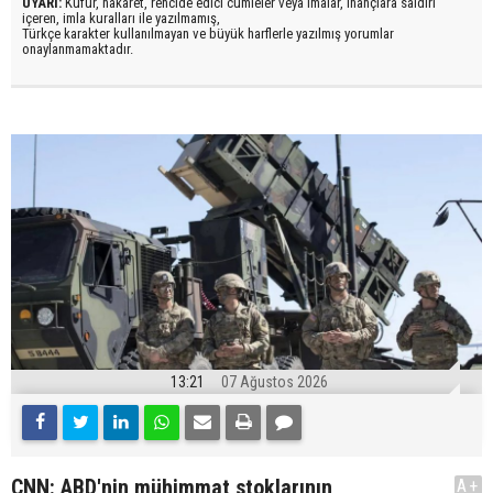
UYARI:
Küfür, hakaret, rencide edici cümleler veya imalar, inançlara saldırı
içeren, imla kuralları ile yazılmamış,
Türkçe karakter kullanılmayan ve büyük harflerle yazılmış yorumlar
onaylanmamaktadır.
13:21
07 Ağustos 2026
CNN: ABD'nin mühimmat stoklarının
A+