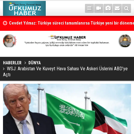
Cevdet Yılmaz: Türkiye süreci tamamlanırsa Türkiye yeni bir dönem
HABERLER
DÜNYA
WSJ: Arabistan Ve Kuveyt Hava Sahası Ve Askeri Üslerini ABD’ye
Açtı