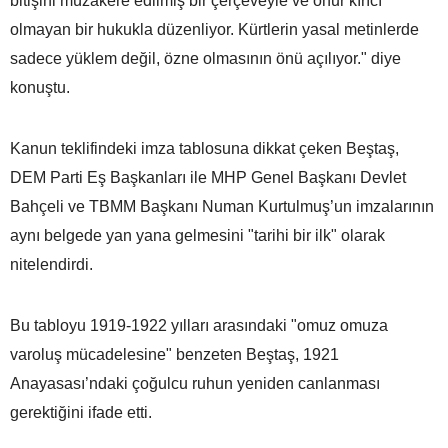
bitişini müzakere edilmiş bir çerçeveyle ve onur kırıcı
olmayan bir hukukla düzenliyor. Kürtlerin yasal metinlerde
sadece yüklem değil, özne olmasının önü açılıyor." diye
konuştu.
Kanun teklifindeki imza tablosuna dikkat çeken Beştaş,
DEM Parti Eş Başkanları ile MHP Genel Başkanı Devlet
Bahçeli ve TBMM Başkanı Numan Kurtulmuş’un imzalarının
aynı belgede yan yana gelmesini "tarihi bir ilk" olarak
nitelendirdi.
Bu tabloyu 1919-1922 yılları arasındaki "omuz omuza
varoluş mücadelesine" benzeten Beştaş, 1921
Anayasası’ndaki çoğulcu ruhun yeniden canlanması
gerektiğini ifade etti.