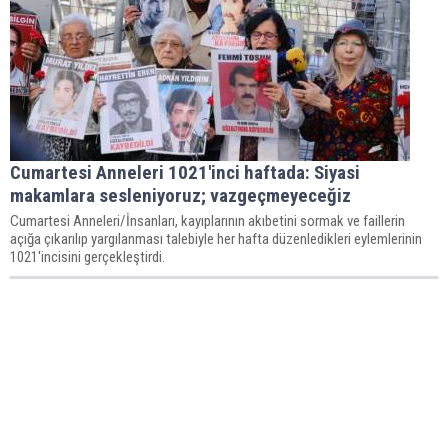
Cumartesi Anneleri 1021'inci haftada: Siyasi
makamlara sesleniyoruz; vazgeçmeyeceğiz
Cumartesi Anneleri/İnsanları, kayıplarının akıbetini sormak ve faillerin
açığa çıkarılıp yargılanması talebiyle her hafta düzenledikleri eylemlerinin
1021'incisini gerçekleştirdi.