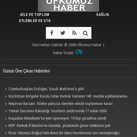
AİLE VE TOPLUM
SAĞLIK
EYLEMLER VE STK
Tüm Hakları Saklıdır © 2008
Ufkumuz Haber
|
Haber Scripti
Günün Öne Çıkan Haberleri
Cumhurbaşkanı Erdoğan, Suudi Arabistan'a gitti
Kürdistani Bölgeler Kurulu’ndan Kerkük Valisinin 140. madde açıklamalarına
tepki
Neçirvan Barzani: Silahın yalnızca devletin elinde toplanması kararı
uygulanmalı
Yemen Savunma Bakanlığı: Husilerin saldırısında 17 asker öldü
Kuşadası Belediyesi'ne yeni operasyon: 15 kişi gözaltına alındı
KDP: Kerkük İl Meclisi'ne döndük, yönetimde görev talebimiz yok
Rızai: Hürmüz Boğazı'nda ikinci bir deniz koridoruna izin vermeyeceğiz